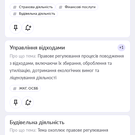
корисне для власника бізнесу, керівника, юриста або
Страхова діяльність
Фінансові послуги
бухгалтера під час оподаткування, приватизації, оренди
Будівельна діяльність
державного майна, корпоративних угод і перевірки
статусу суб'єктів оціночної діяльності
Управління відходами
+1
Про що тема:
Правове регулювання процесів поводження
з відходами, включаючи їх збирання, оброблення та
утилізацію, дотримання екологічних вимог та
ліцензування діяльності
ЖКГ, ОСББ
Будівельна діяльність
Про що тема:
Тема охоплює правове регулювання