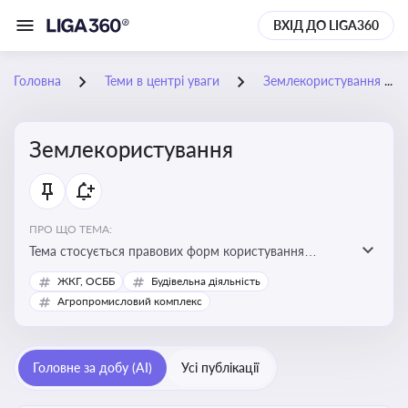
ВХІД ДО LIGA360
Головна
Теми в центрі уваги
Землекористування
Землекористування
ПРО ЩО ТЕМА:
Тема стосується правових форм користування
землею, зокрема умов доступу, володіння та
ЖКГ, ОСББ
Будівельна діяльність
користування земельними ділянками різних форм
Агропромисловий комплекс
власності
Головне за добу (AI)
Усі публікації