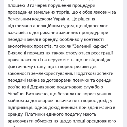
площею 3 га через порушення процедури
проведення земельних торгів, що є обов’язковим за
Земельним кодексом України. Це рішення
підтримано апеляційним судом, що підкреслює
важливість дотримання законних процедур при
передачі землі в оренду, особливо у контексті
екологічних проєктів, таких як "Зелений каркас".
Виявлені порушення також стосуються реєстрації
права власності на нерухомість, що не відповідає
фактичному стану, що створює ризики для
законності землекористування. Податкові аспекти
передачі майна за договорами позички та оренди
роз’яснені Державною податковою службою
України. Визначено, що безоплатне користування
майном за договором позички не створює дохід у
підприємця, однак дохід виникає при здачі майна в
оренду. Платники єдиного податку мають
враховувати обмеження щодо площі орендованого