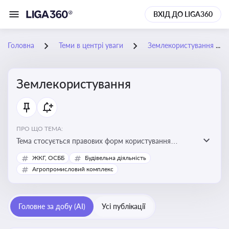
ВХІД ДО LIGA360
Головна
Теми в центрі уваги
Землекористування
Землекористування
ПРО ЩО ТЕМА:
Тема стосується правових форм користування
землею, зокрема умов доступу, володіння та
ЖКГ, ОСББ
Будівельна діяльність
користування земельними ділянками різних форм
Агропромисловий комплекс
власності
Головне за добу (AI)
Усі публікації