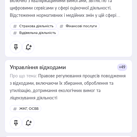
включно з кваліфікаційними вимогами, звітністю та
цифровими сервісами у сфері оціночної діяльності.
Відстеження нормативних і медійних змін у цій сфері
корисне для власника бізнесу, керівника, юриста або
Страхова діяльність
Фінансові послуги
бухгалтера під час оподаткування, приватизації, оренди
Будівельна діяльність
державного майна, корпоративних угод і перевірки
статусу суб'єктів оціночної діяльності
Управління відходами
+49
Про що тема:
Правове регулювання процесів поводження
з відходами, включаючи їх збирання, оброблення та
утилізацію, дотримання екологічних вимог та
ліцензування діяльності
ЖКГ, ОСББ