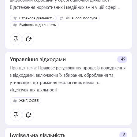
Відстеження нормативних і медійних змін у цій сфері
корисне для власника бізнесу, керівника, юриста або
Страхова діяльність
Фінансові послуги
бухгалтера під час оподаткування, приватизації, оренди
Будівельна діяльність
державного майна, корпоративних угод і перевірки
статусу суб'єктів оціночної діяльності
Управління відходами
+49
Про що тема:
Правове регулювання процесів поводження
з відходами, включаючи їх збирання, оброблення та
утилізацію, дотримання екологічних вимог та
ліцензування діяльності
ЖКГ, ОСББ
Будівельна діяльність
+8