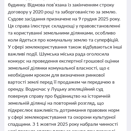
будинку. Відмова пов’язана із закінченням строку
договору у 2020 році та заборгованістю за землю.
Судове засідання призначене на 9 грудня 2025 року.
Ця справа ілюструє складнощі у правовстановленні
та користуванні земельними ділянками, особливо
коли йдеться про комунальну землю та суперфіцій.
У сфері землекористування також відбуваються інші
важливі події. Шумська міська рада оголосила
конкурс на проведення експертної грошової оцінки
земельної ділянки комунальної власності, що є
необхідним кроком для визначення ринкової
вартості землі перед її продажем чи передачею в
оренду. Водночас у Луцьку апеляційний суд
повернув справу про будівництво на історичній
земельній ділянці на повторний розгляд, що
підкреслює важливість дотримання правових норм
у сфері землекористування та охорони культурної
спадщини. З 1 жовтня 2025 року набрали чинності
нові правила сплати плати за землю при переході