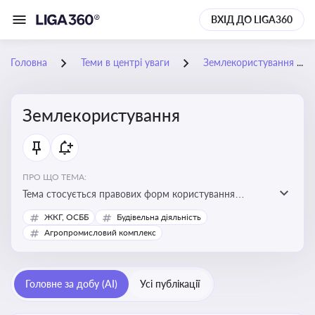
ВХІД ДО LIGA360
Головна
Теми в центрі уваги
Землекористування
Землекористування
ПРО ЩО ТЕМА:
Тема стосується правових форм користування
землею, зокрема умов доступу, володіння та
ЖКГ, ОСББ
Будівельна діяльність
користування земельними ділянками різних форм
Агропромисловий комплекс
власності
Головне за добу (AI)
Усі публікації