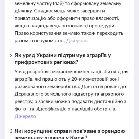
земельну частку (пай) та сформовану земельну
ділянку. Спадкоємець може завершити
приватизацію або оформити право власності,
якщо спадкодавець розпочав ці процедури.
Право користування землею також переходить
разом із нерухомістю.
Джерело
Як уряд України підтримує аграріїв у
прифронтових регіонах?
Уряд розробляє механізм компенсації збитків для
аграріїв, які працюють у 20-кілометровій зоні
ризикованого землеробства. Дані інтегровані до
Державного земельного кадастру та аграрного
реєстру, а заявки можна подавати дистанційно з
фото- та відеофіксацією наслідків обстрілів.
Джерело
Які корупційні справи пов’язані з орендою
земельних ділянок у Києві?