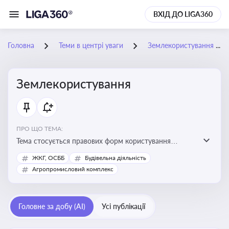
ВХІД ДО LIGA360
Головна
Теми в центрі уваги
Землекористування
Землекористування
ПРО ЩО ТЕМА:
Тема стосується правових форм користування
землею, зокрема умов доступу, володіння та
ЖКГ, ОСББ
Будівельна діяльність
користування земельними ділянками різних форм
Агропромисловий комплекс
власності
Головне за добу (AI)
Усі публікації