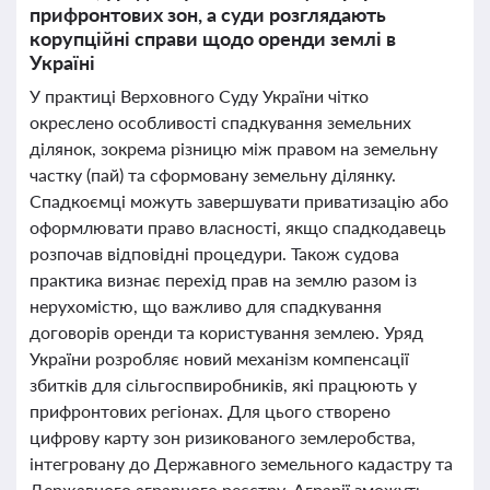
прифронтових зон, а суди розглядають
корупційні справи щодо оренди землі в
Україні
У практиці Верховного Суду України чітко
окреслено особливості спадкування земельних
ділянок, зокрема різницю між правом на земельну
частку (пай) та сформовану земельну ділянку.
Спадкоємці можуть завершувати приватизацію або
оформлювати право власності, якщо спадкодавець
розпочав відповідні процедури. Також судова
практика визнає перехід прав на землю разом із
нерухомістю, що важливо для спадкування
договорів оренди та користування землею. Уряд
України розробляє новий механізм компенсації
збитків для сільгоспвиробників, які працюють у
прифронтових регіонах. Для цього створено
цифрову карту зон ризикованого землеробства,
інтегровану до Державного земельного кадастру та
Державного аграрного реєстру. Аграрії зможуть