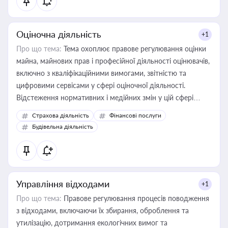
Оціночна діяльність
+1
Про що тема:
Тема охоплює правове регулювання оцінки
майна, майнових прав і професійної діяльності оцінювачів,
включно з кваліфікаційними вимогами, звітністю та
цифровими сервісами у сфері оціночної діяльності.
Відстеження нормативних і медійних змін у цій сфері
корисне для власника бізнесу, керівника, юриста або
Страхова діяльність
Фінансові послуги
бухгалтера під час оподаткування, приватизації, оренди
Будівельна діяльність
державного майна, корпоративних угод і перевірки
статусу суб'єктів оціночної діяльності
Управління відходами
+1
Про що тема:
Правове регулювання процесів поводження
з відходами, включаючи їх збирання, оброблення та
утилізацію, дотримання екологічних вимог та