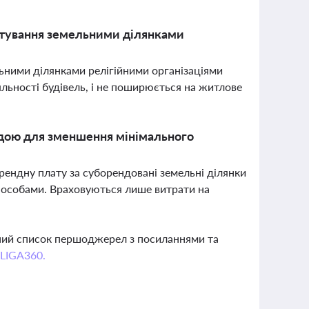
стування земельними ділянками
ьними ділянками релігійними організаціями
яльності будівель, і не поширюється на житлове
ндою для зменшення мінімального
рендну плату за суборендовані земельні ділянки
 особами. Враховуються лише витрати на
вний список першоджерел з посиланнями та
 LIGA360.