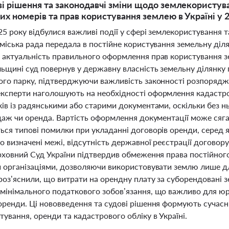
ві рішення та законодавчі зміни щодо землекористув
их номерів та прав користування землею в Україні у 
25 року відбулися важливі події у сфері землекористування т
 міська рада передала в постійне користування земельну діл
 актуальність правильного оформлення прав користування з
льщині суд повернув у державну власність земельну ділянку
ого парку, підтверджуючи важливість законності розпоряд
ксперти наголошують на необхідності оформлення кадастро
ків із радянськими або старими документами, оскільки без н
одаж чи оренда. Вартість оформлення документації може сяга
ься типові помилки при укладанні договорів оренди, серед я
о визначені межі, відсутність державної реєстрації договор
ерховний Суд України підтвердив обмеження права постійно
и організаціями, дозволяючи використовувати землю лише дл
роз’яснили, що витрати на орендну плату за суборендовані 
мінімального податкового зобов’язання, що важливо для юр
оренди. Ці нововведення та судові рішення формують сучас
ування, оренди та кадастрового обліку в Україні.