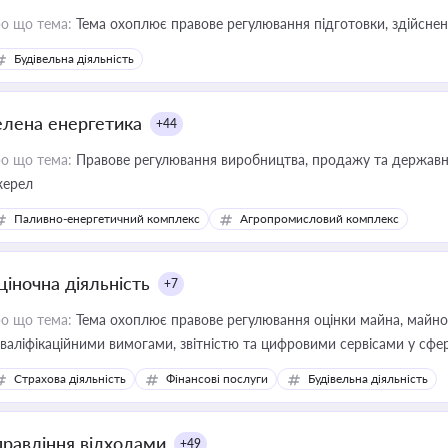
о що тема:
Тема охоплює правове регулювання підготовки, здійсненн
Будівельна діяльність
елена енергетика
+44
о що тема:
Правове регулювання виробництва, продажу та державної
ерел
Паливно-енергетичний комплекс
Агропромисловий комплекс
ціночна діяльність
+7
о що тема:
Тема охоплює правове регулювання оцінки майна, майнови
кваліфікаційними вимогами, звітністю та цифровими сервісами у сфер
дійних змін у цій сфері корисне для власника бізнесу, керівника, юр
Страхова діяльність
Фінансові послуги
Будівельна діяльність
иватизації, оренди державного майна, корпоративних угод і перевірки
правління відходами
+49