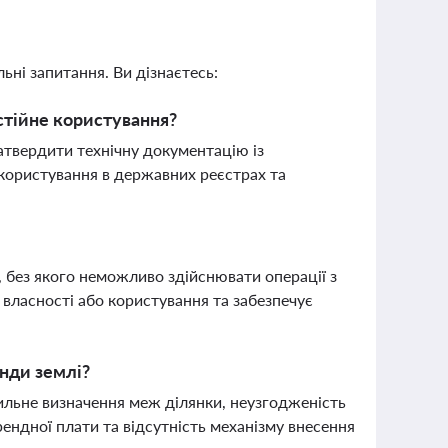
ьні запитання. Ви дізнаєтесь:
стійне користування?
атвердити технічну документацію із
 користування в державних реєстрах та
 без якого неможливо здійснювати операції з
 власності або користування та забезпечує
енди землі?
ильне визначення меж ділянки, неузгодженість
рендної плати та відсутність механізму внесення