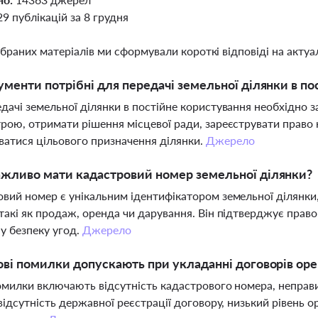
29 публікацій за 8 грудня
ібраних матеріалів ми сформували короткі відповіді на актуал
ументи потрібні для передачі земельної ділянки в по
дачі земельної ділянки в постійне користування необхідно з
рою, отримати рішення місцевої ради, зареєструвати право
атися цільового призначення ділянки.
Джерело
жливо мати кадастровий номер земельної ділянки?
вий номер є унікальним ідентифікатором земельної ділянки,
такі як продаж, оренда чи дарування. Він підтверджує право
у безпеку угод.
Джерело
ові помилки допускають при укладанні договорів ор
омилки включають відсутність кадастрового номера, неправ
 відсутність державної реєстрації договору, низький рівень о