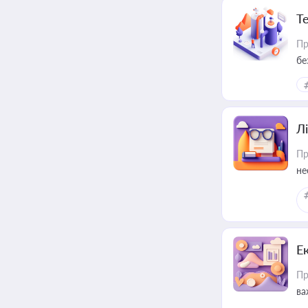
Т
Пр
бе
Лі
Пр
не
Е
Пр
ва
за