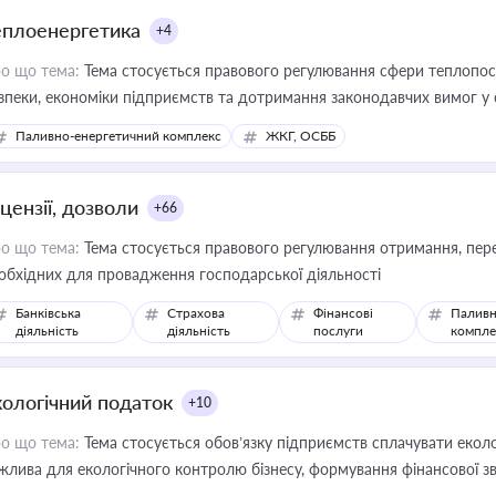
еплоенергетика
+4
о що тема:
Тема стосується правового регулювання сфери теплопост
зпеки, економіки підприємств та дотримання законодавчих вимог у
Паливно-енергетичний комплекс
ЖКГ, ОСББ
цензії, дозволи
+66
о що тема:
Тема стосується правового регулювання отримання, пере
обхідних для провадження господарської діяльності
Банківська
Страхова
Фінансові
Паливн
діяльність
діяльність
послуги
компле
кологічний податок
+10
о що тема:
Тема стосується обов’язку підприємств сплачувати еколо
жлива для екологічного контролю бізнесу, формування фінансової 
конодавства