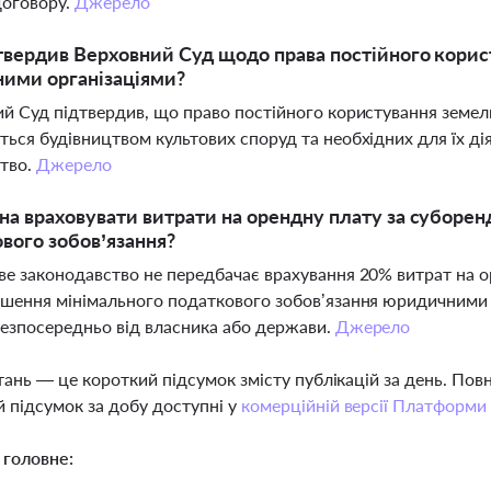
договору.
Джерело
вердив Верховний Суд щодо права постійного кори
ними організаціями?
й Суд підтвердив, що право постійного користування земел
ься будівництвом культових споруд та необхідних для їх ді
тво.
Джерело
а враховувати витрати на орендну плату за суборе
вого зобов’язання?
е законодавство не передбачає врахування 20% витрат на о
шення мінімального податкового зобов’язання юридичними
езпосередньо від власника або держави.
Джерело
тань — це короткий підсумок змісту публікацій за день. По
 підсумок за добу доступні у
комерційній версії Платформи
 головне: