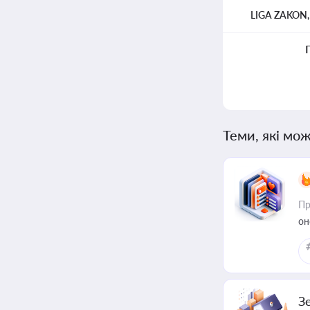
LIGA ZAKON
Теми, які мож
Пр
он
З