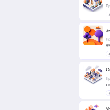
Пр
З
Пр
дж
О
Пр
з 
ме
пр
У