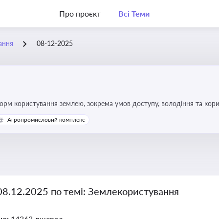
Про проєкт
Всі Теми
ання
08-12-2025
форм користування землею, зокрема умов доступу, володіння та кор
Агропромисловий комплекс
08.12.2025 по темі: Землекористування
но:
14363 джерел