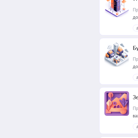
Пр
до
Б
Пр
до
З
Пр
ва
ре