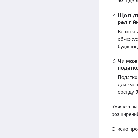
змін до 
Що підт
релігій
Верховни
обмежуєт
будівниц
Чи можн
податко
Податков
для змен
оренду б
Кожне з пи
розширений
Стисло про