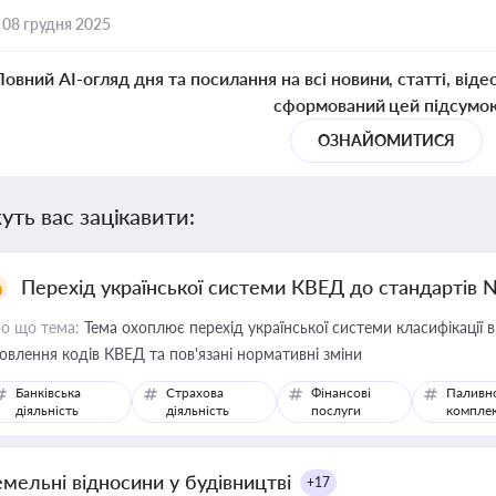
,
08 грудня 2025
Повний AI-огляд дня та посилання на всі новини, статті, віде
сформований цей підсумо
ОЗНАЙОМИТИСЯ
уть вас зацікавити:
Перехід української системи КВЕД до стандартів 
о що тема:
Тема охоплює перехід української системи класифікації в
овлення кодів КВЕД та пов'язані нормативні зміни
Банківська
Страхова
Фінансові
Паливн
діяльність
діяльність
послуги
компле
емельні відносини у будівництві
+17