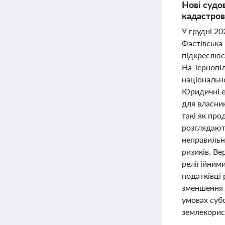
Нові судо
кадастров
У грудні 20
Фастівська
підкреслює
На Тернопі
національн
Юридичні е
для власни
такі як пр
розглядают
неправильн
ризиків. В
релігійним
податківці 
зменшення 
умовах суб
землекорист