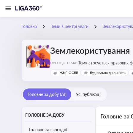
Головна
Теми в центрі уваги
Землекористув
Землекористування
Тема стосується правових 
ПРО ЩО ТЕМА:
власності
ЖКГ, ОСББ
Будівельна діяльність
Головне за добу (AI)
Усі публікації
ГОЛОВНЕ ЗА ДОБУ
Головне за 
Головне за сьогодні
Опрацьова