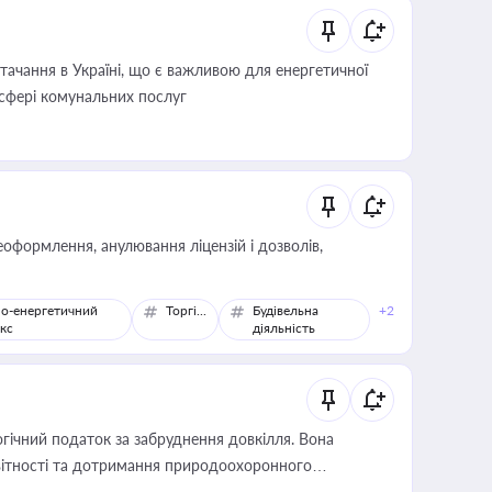
ачання в Україні, що є важливою для енергетичної
 сфері комунальних послуг
оформлення, анулювання ліцензій і дозволів,
о-енергетичний
Торгівля
Будівельна
+2
кс
діяльність
гічний податок за забруднення довкілля. Вона
звітності та дотримання природоохоронного