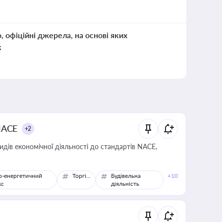
о, офіційні джерела, на основі яких
к
NACE
+2
идів економічної діяльності до стандартів NACE,
о-енергетичний
Торгівля
Будівельна
+10
кс
діяльність