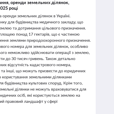
ання, оренди земельних ділянок,
2025 році
а оренди земельних ділянок в Україні.
янку для будівництва медичного закладу, що
емлею та дотримання цільового призначення.
 площею понад 17 гектарів, що є частиною
ження землями природоохоронного призначення.
вого номера для земельних ділянок, особливо
ього неможливо здійснювати операції з землею,
ти до 30 тисяч гривень. Також детально
ких відсутність кадастрового номера,
у та інші, що можуть призвести до юридичних
го користування земельними ділянками
я будівництва культових споруд. Крім того,
земельні ділянки не можуть враховуватися для
идичних осіб, які користуються землею на
ний правовий ландшафт у сфері