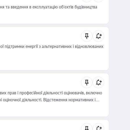
я та введення в експлуатацію об’єктів будівництва
 підтримки енергії з альтернативних і відновлюваних
х прав і професійної діяльності оцінювачів, включно
і оціночної діяльності. Відстеження нормативних і
иста або бухгалтера під час оподаткування,
 статусу суб'єктів оціночної діяльності