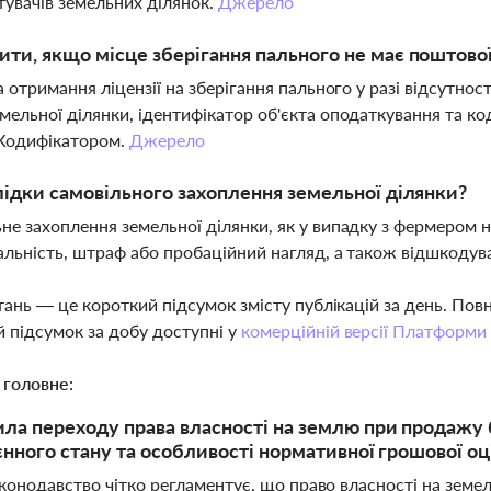
тувачів земельних ділянок.
Джерело
ти, якщо місце зберігання пального не має поштово
на отримання ліцензії на зберігання пального у разі відсутно
мельної ділянки, ідентифікатор об'єкта оподаткування та к
 Кодифікатором.
Джерело
лідки самовільного захоплення земельної ділянки?
не захоплення земельної ділянки, як у випадку з фермером 
альність, штраф або пробаційний нагляд, а також відшкодува
тань — це короткий підсумок змісту публікацій за день. По
 підсумок за добу доступні у
комерційній версії Платформи
 головне:
ила переходу права власності на землю при продажу
оєнного стану та особливості нормативної грошової оц
аконодавство чітко регламентує, що право власності на земе