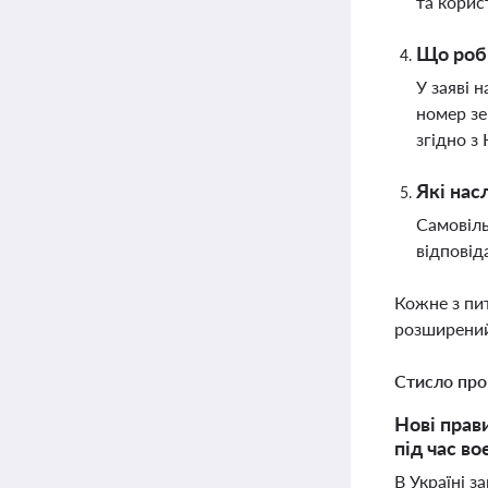
та корис
Що роби
У заяві 
номер зе
згідно з
Які нас
Самовіль
відповід
Кожне з пи
розширений
Стисло про
Нові прав
під час в
В Україні з