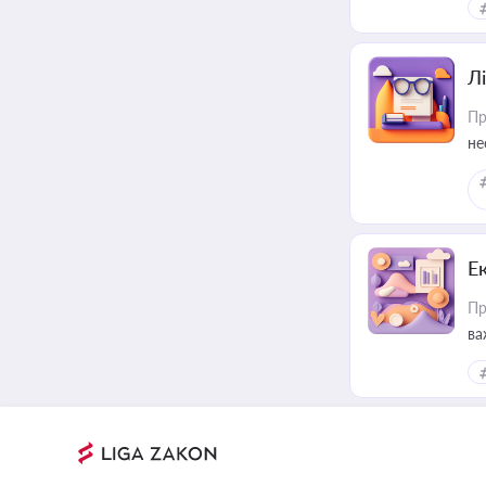
Лі
Пр
не
Е
Пр
ва
за