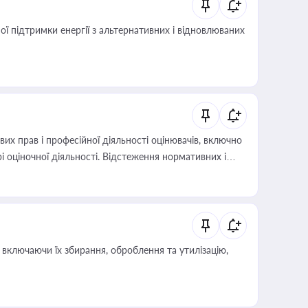
 підтримки енергії з альтернативних і відновлюваних
х прав і професійної діяльності оцінювачів, включно
і оціночної діяльності. Відстеження нормативних і
иста або бухгалтера під час оподаткування,
 статусу суб'єктів оціночної діяльності
включаючи їх збирання, оброблення та утилізацію,