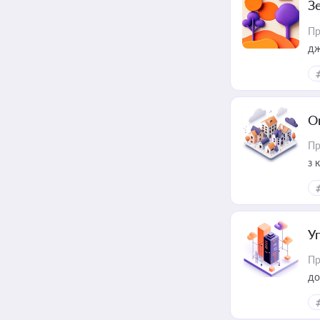
З
Пр
дж
О
Пр
з 
ме
пр
У
Пр
до