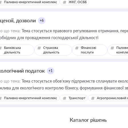
Паливно-енергетичний комплекс
ЖКГ, ОСББ
цензії, дозволи
+6
о що тема:
Тема стосується правового регулювання отримання, пере
обхідних для провадження господарської діяльності
Банківська
Страхова
Фінансові
Паливн
діяльність
діяльність
послуги
компле
кологічний податок
+1
о що тема:
Тема стосується обов’язку підприємств сплачувати еколо
жлива для екологічного контролю бізнесу, формування фінансової 
конодавства
Паливно-енергетичний комплекс
Транспорт
Агропромисловий 
Каталог рішень