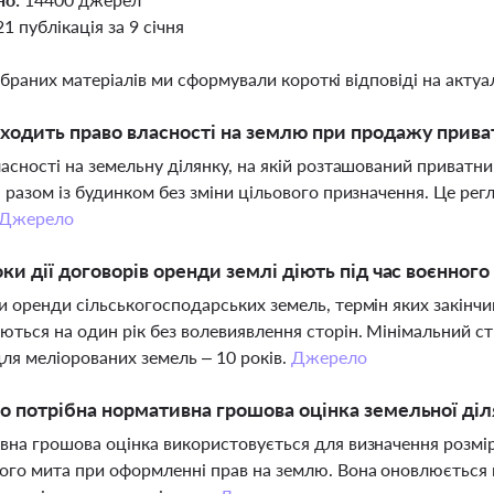
21 публікація за 9 січня
ібраних матеріалів ми сформували короткі відповіді на актуал
ходить право власності на землю при продажу прива
асності на земельну ділянку, на якій розташований приватн
 разом із будинком без зміни цільового призначення. Це р
Джерело
оки дії договорів оренди землі діють під час воєнного
 оренди сільськогосподарських земель, термін яких закінчи
ться на один рік без волевиявлення сторін. Мінімальний ст
 для меліорованих земель – 10 років.
Джерело
о потрібна нормативна грошова оцінка земельної ді
на грошова оцінка використовується для визначення розмір
го мита при оформленні прав на землю. Вона оновлюється ко