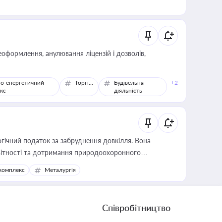
оформлення, анулювання ліцензій і дозволів,
о-енергетичний
Торгівля
Будівельна
+2
кс
діяльність
гічний податок за забруднення довкілля. Вона
звітності та дотримання природоохоронного
комплекс
Металургія
Співробітництво