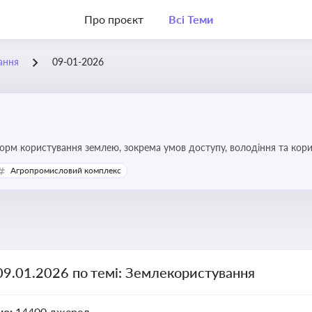
Про проєкт
Всі Теми
ання
09-01-2026
форм користування землею, зокрема умов доступу, володіння та кор
Агропромисловий комплекс
09.01.2026 по темі: Землекористування
но:
14400 джерел