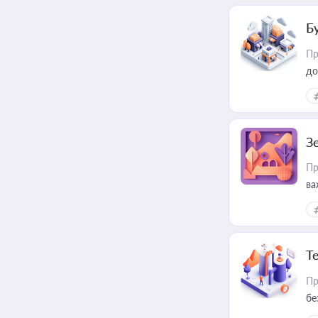
Б
Пр
до
З
Пр
ва
ре
Т
Пр
бе