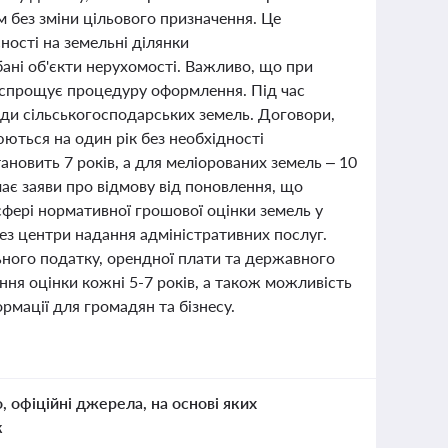
 без зміни цільового призначення. Це
ності на земельні ділянки
ані об'єкти нерухомості. Важливо, що при
 спрощує процедуру оформлення. Під час
нди сільськогосподарських земель. Договори,
юються на один рік без необхідності
ановить 7 років, а для меліорованих земель – 10
має заяви про відмову від поновлення, що
сфері нормативної грошової оцінки земель у
рез центри надання адміністративних послуг.
ного податку, орендної плати та державного
ня оцінки кожні 5-7 років, а також можливість
рмації для громадян та бізнесу.
о, офіційні джерела, на основі яких
к