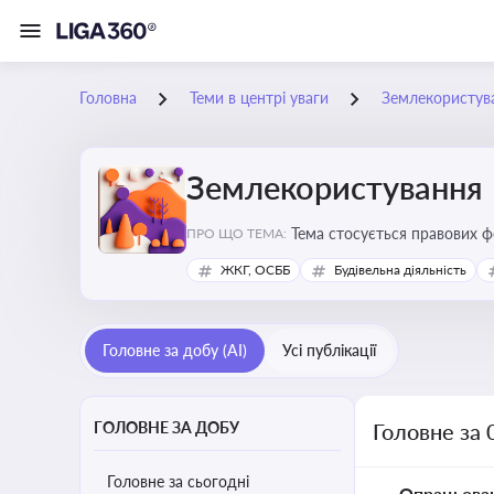
Головна
Теми в центрі уваги
Землекористув
Землекористування
Тема стосується правових 
ПРО ЩО ТЕМА:
власності
ЖКГ, ОСББ
Будівельна діяльність
Головне за добу (AI)
Усі публікації
ГОЛОВНЕ ЗА ДОБУ
Головне за 
Головне за сьогодні
Опрацьова