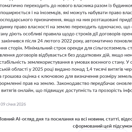
втоматично переходить до нового власника разом із будинком
оширюється і на іноземців, які можуть набувати право влас
господарського призначення, якщо на них розташовані придб
динку право власності на землю переходить одночасно, що
тану діють особливі правила щодо строків дії договорів оре
 закінчився після 24 лютого 2022 року, автоматично поновл
ня сторін. Мінімальний строк оренди для сільгоспземель ст
влення договорів відбувається без додаткових дій, якщо не
стабільність землекористування в умовах воєнного стану. У 
ькій області у 2025 році видано понад 1,4 тисячі витягів че
 грошова оцінка є ключовою для визначення розміру земель
формленні прав на землю. Законодавство передбачає оновлен
витягів онлайн, що підвищує доступність та прозорість інфо
,
09 січня 2026
Повний AI-огляд дня та посилання на всі новини, статті, віде
сформований цей підсумо