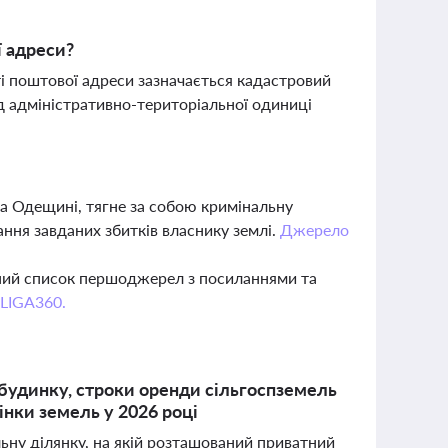
ї адреси?
сті поштової адреси зазначається кадастровий
од адміністративно-територіальної одиниці
на Одещині, тягне за собою кримінальну
ння завданих збитків власнику землі.
Джерело
вний список першоджерел з посиланнями та
 LIGA360.
 будинку, строки оренди сільгоспземель
інки земель у 2026 році
льну ділянку, на якій розташований приватний