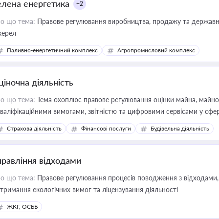
елена енергетика
+2
о що тема:
Правове регулювання виробництва, продажу та державної
ерел
Паливно-енергетичний комплекс
Агропромисловий комплекс
ціночна діяльність
о що тема:
Тема охоплює правове регулювання оцінки майна, майнови
кваліфікаційними вимогами, звітністю та цифровими сервісами у сфер
дійних змін у цій сфері корисне для власника бізнесу, керівника, юр
Страхова діяльність
Фінансові послуги
Будівельна діяльність
иватизації, оренди державного майна, корпоративних угод і перевірки
правління відходами
о що тема:
Правове регулювання процесів поводження з відходами, 
тримання екологічних вимог та ліцензування діяльності
ЖКГ, ОСББ