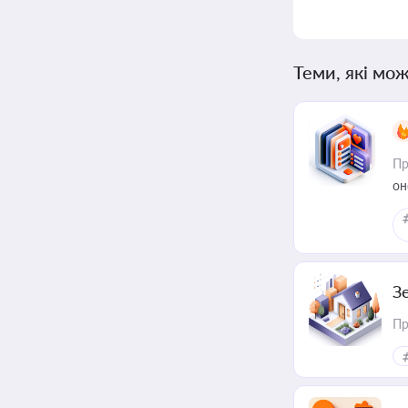
Теми, які мож
Пр
он
З
Пр