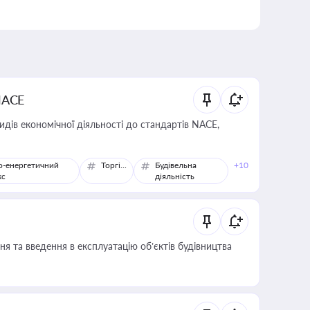
NACE
идів економічної діяльності до стандартів NACE,
о-енергетичний
Торгівля
Будівельна
+10
кс
діяльність
я та введення в експлуатацію об’єктів будівництва