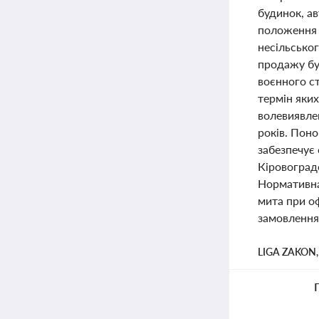
будинок, а
положення п
несільсько
продажу бу
воєнного с
термін яких
волевиявлен
років. Поно
забезпечує 
Кіровоградс
Нормативна
мита при о
замовлення 
LIGA ZAKON