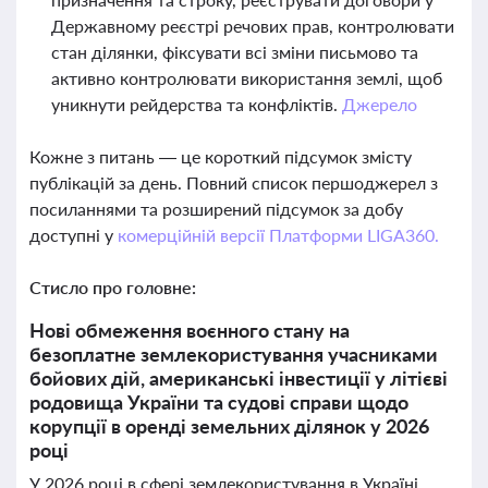
Державному реєстрі речових прав, контролювати
стан ділянки, фіксувати всі зміни письмово та
активно контролювати використання землі, щоб
уникнути рейдерства та конфліктів.
Джерело
Кожне з питань — це короткий підсумок змісту
публікацій за день. Повний список першоджерел з
посиланнями та розширений підсумок за добу
доступні у
комерційній версії Платформи LIGA360.
Стисло про головне:
Нові обмеження воєнного стану на
безоплатне землекористування учасниками
бойових дій, американські інвестиції у літієві
родовища України та судові справи щодо
корупції в оренді земельних ділянок у 2026
році
У 2026 році в сфері землекористування в Україні