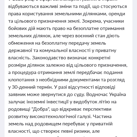
відбуваються важливі зміни та події, що стосуються
права користування земельними ділянками, оренди
та цільового призначення землі. Зокрема, учасники
бойових дій мають право на безоплатне отримання
земельних ділянок, але через воєнний стан діють
обмеження на безоплатну передачу земель
державної та комунальної власності у приватну
власність. Законодавство визначає конкретні
розміри ділянок залежно від цільового призначення,
а процедура отримання землі передбачає подання
клопотання з необхідними документами та розгляд
у 30-денний термін. У разі відсутності відповіді
заявник може звернутися до суду. Водночас Україна
залучає іноземні інвестиції у видобуток літію на
родовищі "Добра", що відкриває перспективи
розвитку високотехнологічної галузі. Частина
земель над родовищем перебуває у приватній
власності, що створює певні ризики, але