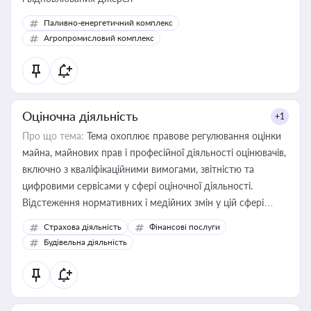
Паливно-енергетичний комплекс
Агропромисловий комплекс
Оціночна діяльність
+1
Про що тема:
Тема охоплює правове регулювання оцінки
майна, майнових прав і професійної діяльності оцінювачів,
включно з кваліфікаційними вимогами, звітністю та
цифровими сервісами у сфері оціночної діяльності.
Відстеження нормативних і медійних змін у цій сфері
корисне для власника бізнесу, керівника, юриста або
Страхова діяльність
Фінансові послуги
бухгалтера під час оподаткування, приватизації, оренди
Будівельна діяльність
державного майна, корпоративних угод і перевірки
статусу суб'єктів оціночної діяльності