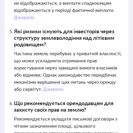
не відображаються, а виплати спадкоємцям
відображаються у періоді фактичної виплати.
Джерело
Які ризики існують для інвесторів через
структуру землеволодіння над літієвим
родовищем?
Частина земель перебуває у приватній власності,
що може ускладнити отримання прав
користування через завищені вимоги власників
або відмови. Однак законодавство передбачає
механізми вирішення цих питань через оренду
або сервітут.
Джерело
Що рекомендується орендодавцям для
захисту своїх прав на землю?
Рекомендується укладати письмові договори з
чітким зазначенням площі, цільового
призначення та строку, реєструвати договори у