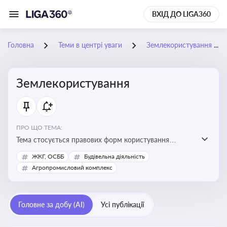
ВХІД ДО LIGA360
Головна
Теми в центрі уваги
Землекористування
Землекористування
ПРО ЩО ТЕМА:
Тема стосується правових форм користування
землею, зокрема умов доступу, володіння та
ЖКГ, ОСББ
Будівельна діяльність
користування земельними ділянками різних форм
Агропромисловий комплекс
власності
Головне за добу (AI)
Усі публікації