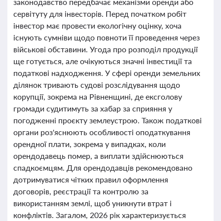
законодавство передбачає механізми оренди або
сервітуту для інвесторів. Перед початком робіт
інвестор має провести екологічну оцінку, хоча
існують сумніви щодо повноти її проведення через
військові обставини. Угода про розподіл продукції
ще готується, але очікуються значні інвестиції та
податкові надходження. У сфері оренди земельних
ділянок тривають судові розслідування щодо
корупції, зокрема на Рівненщині, де ексголову
громади судитимуть за хабар за сприяння у
погодженні проєкту землеустрою. Також податкові
органи роз'яснюють особливості оподаткування
орендної плати, зокрема у випадках, коли
орендодавець помер, а виплати здійснюються
спадкоємцям. Для орендодавців рекомендовано
дотримуватися чітких правил оформлення
договорів, реєстрації та контролю за
використанням землі, щоб уникнути втрат і
конфліктів. Загалом, 2026 рік характеризується