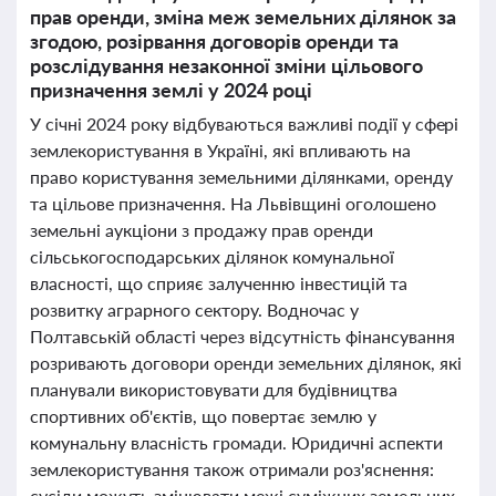
прав оренди, зміна меж земельних ділянок за
згодою, розірвання договорів оренди та
розслідування незаконної зміни цільового
призначення землі у 2024 році
У січні 2024 року відбуваються важливі події у сфері
землекористування в Україні, які впливають на
право користування земельними ділянками, оренду
та цільове призначення. На Львівщині оголошено
земельні аукціони з продажу прав оренди
сільськогосподарських ділянок комунальної
власності, що сприяє залученню інвестицій та
розвитку аграрного сектору. Водночас у
Полтавській області через відсутність фінансування
розривають договори оренди земельних ділянок, які
планували використовувати для будівництва
спортивних об'єктів, що повертає землю у
комунальну власність громади. Юридичні аспекти
землекористування також отримали роз'яснення:
сусіди можуть змінювати межі суміжних земельних