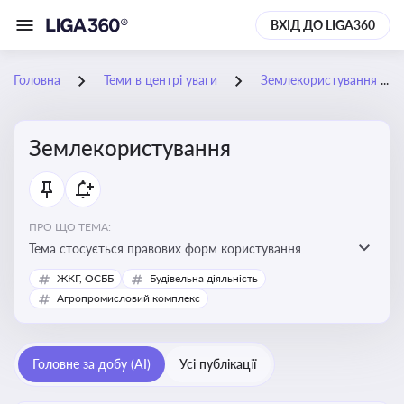
ВХІД ДО LIGA360
Головна
Теми в центрі уваги
Землекористування
Землекористування
ПРО ЩО ТЕМА:
Тема стосується правових форм користування
землею, зокрема умов доступу, володіння та
ЖКГ, ОСББ
Будівельна діяльність
користування земельними ділянками різних форм
Агропромисловий комплекс
власності
Головне за добу (AI)
Усі публікації