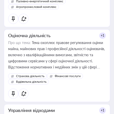
Паливно-енергетичний комплекс
Агропромисловий комплекс
Оціночна діяльність
+1
Про що тема:
Тема охоплює правове регулювання оцінки
майна, майнових прав і професійної діяльності оцінювачів,
включно з кваліфікаційними вимогами, звітністю та
цифровими сервісами у сфері оціночної діяльності.
Відстеження нормативних і медійних змін у цій сфері
корисне для власника бізнесу, керівника, юриста або
Страхова діяльність
Фінансові послуги
бухгалтера під час оподаткування, приватизації, оренди
Будівельна діяльність
державного майна, корпоративних угод і перевірки
статусу суб'єктів оціночної діяльності
Управління відходами
+1