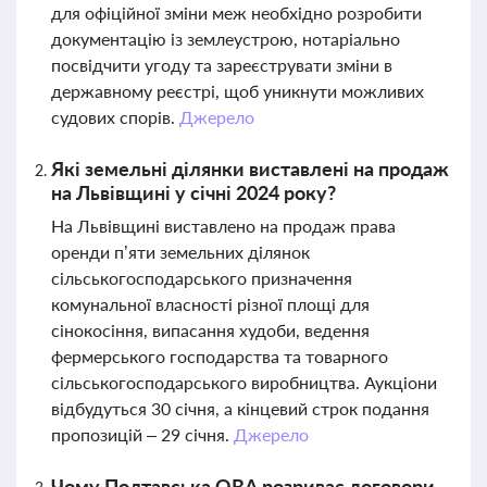
для офіційної зміни меж необхідно розробити
документацію із землеустрою, нотаріально
посвідчити угоду та зареєструвати зміни в
державному реєстрі, щоб уникнути можливих
судових спорів.
Джерело
Які земельні ділянки виставлені на продаж
на Львівщині у січні 2024 року?
На Львівщині виставлено на продаж права
оренди п’яти земельних ділянок
сільськогосподарського призначення
комунальної власності різної площі для
сінокосіння, випасання худоби, ведення
фермерського господарства та товарного
сільськогосподарського виробництва. Аукціони
відбудуться 30 січня, а кінцевий строк подання
пропозицій – 29 січня.
Джерело
Чому Полтавська ОВА розриває договори