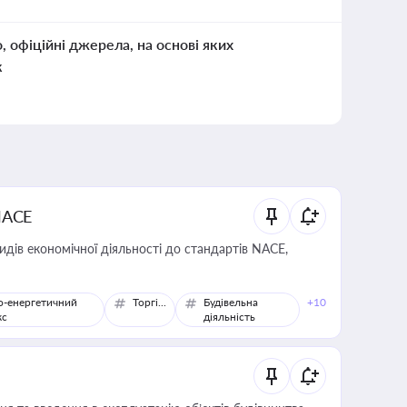
о, офіційні джерела, на основі яких
к
NACE
идів економічної діяльності до стандартів NACE,
о-енергетичний
Торгівля
Будівельна
+10
кс
діяльність