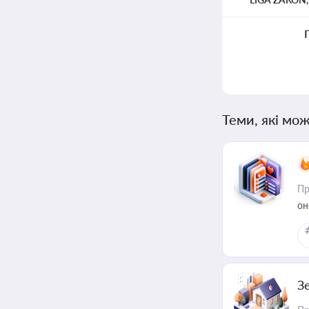
Теми, які мож
Пр
он
З