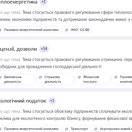
еплоенергетика
+1
о що тема:
Тема стосується правового регулювання сфери теплопост
зпеки, економіки підприємств та дотримання законодавчих вимог у
Паливно-енергетичний комплекс
ЖКГ, ОСББ
цензії, дозволи
+14
о що тема:
Тема стосується правового регулювання отримання, пере
обхідних для провадження господарської діяльності
Банківська
Страхова
Фінансові
Паливн
діяльність
діяльність
послуги
компле
кологічний податок
+1
о що тема:
Тема стосується обов’язку підприємств сплачувати еколо
жлива для екологічного контролю бізнесу, формування фінансової 
конодавства
Паливно-енергетичний комплекс
Транспорт
Агропромисловий 