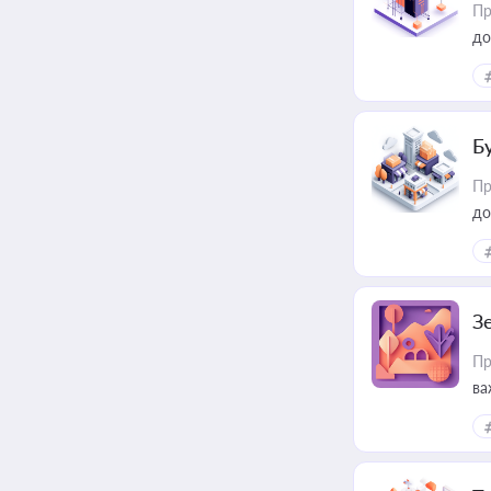
Пр
до
Б
Пр
до
З
Пр
ва
ре