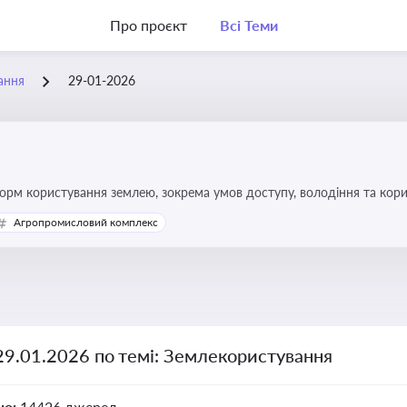
Про проєкт
Всі Теми
ання
29-01-2026
форм користування землею, зокрема умов доступу, володіння та кор
Агропромисловий комплекс
29.01.2026 по темі: Землекористування
но:
14426 джерел