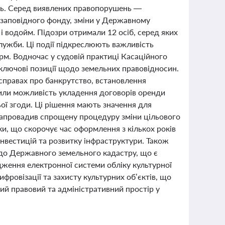
ень. Серед виявлених правопорушень —
заповідного фонду, зміни у Державному
 і водойм. Підозри отримали 12 осіб, серед яких
служби. Ці події підкреслюють важливість
м. Водночас у судовій практиці Касаційного
 ключові позиції щодо земельних правовідносин.
 справах про банкрутство, встановлення
дили можливість укладення договорів оренди
ої згоди. Ці рішення мають значення для
и запровадив спрощену процедуру зміни цільового
ки, що скорочує час оформлення з кількох років
інвестицій та розвитку інфраструктури. Також
 до Державного земельного кадастру, що є
ження електронної системи обліку культурної
овізації та захисту культурних об’єктів, що
ий правовий та адміністративний простір у