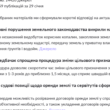
59 публікацій за 29 січня
ібраних матеріалів ми сформували короткі відповіді на актуал
овні порушення земельного законодавства викрили на
 незаконний видобуток корисних копалин, захоплення земел
ному земельному кадастрі, передачу земель у приватну влас
ння ґрунтів і водойм.
Джерело
дбачає спрощена процедура зміни цільового призна
дура дозволяє скоротити час зміни цільового призначення 
ки з 1-3 років до приблизно 1,5 місяця, що сприяє швидшій 
і судові позиції щодо оренди землі та сервітутів с
вердив можливість розірвання договорів оренди землі у спр
об'єктивної необхідності, а також укладення договорів оре
а умови попередньої згоди.
Джерело