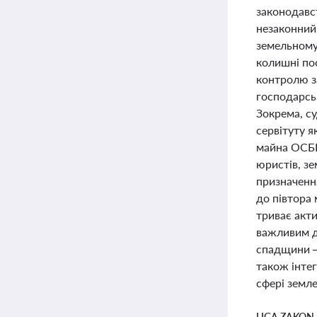
законодавс
незаконний
земельному 
колишні пос
контролю з
господарсь
Зокрема, су
сервітуту 
майна ОСББ
юристів, зе
призначення
до півтора 
триває акт
важливим д
спадщини —
також інтег
сфері земле
LIGA ZAKON