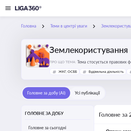
Головна
Теми в центрі уваги
Землекористув
Землекористування
Тема стосується правових 
ПРО ЩО ТЕМА:
власності
ЖКГ, ОСББ
Будівельна діяльність
Головне за добу (AI)
Усі публікації
ГОЛОВНЕ ЗА ДОБУ
Головне за 
Головне за сьогодні
Опрацьова