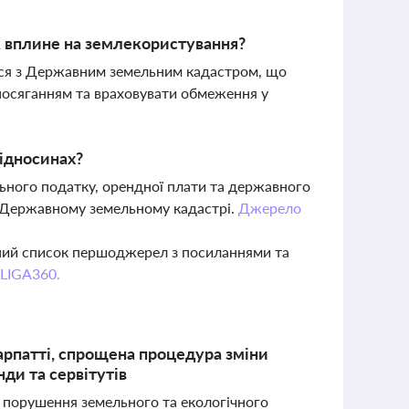
 вплине на землекористування?
ться з Державним земельним кадастром, що
посяганням та враховувати обмеження у
відносинах?
ьного податку, орендної плати та державного
у Державному земельному кадастрі.
Джерело
вний список першоджерел з посиланнями та
 LIGA360.
рпатті, спрощена процедура зміни
ди та сервітутів
 порушення земельного та екологічного