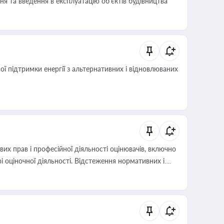
я та введення в експлуатацію об’єктів будівництва
 підтримки енергії з альтернативних і відновлюваних
х прав і професійної діяльності оцінювачів, включно
і оціночної діяльності. Відстеження нормативних і
иста або бухгалтера під час оподаткування,
 статусу суб'єктів оціночної діяльності