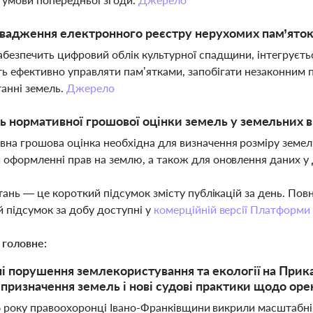
вадження електронного реєстру нерухомих пам’яток
абезпечить цифровий облік культурної спадщини, інтегрує
ь ефективно управляти пам’ятками, запобігати незаконним 
анні земель.
Джерело
ь нормативної грошової оцінки земель у земельних 
на грошова оцінка необхідна для визначення розміру земел
 оформленні прав на землю, а також для оновлення даних 
тань — це короткий підсумок змісту публікацій за день. По
 підсумок за добу доступні у
комерційній версії Платформи
 головне:
 порушення землекористування та екології на Прика
 призначення земель і нові судові практики щодо орен
26 року правоохоронці Івано-Франківщини викрили масштабні