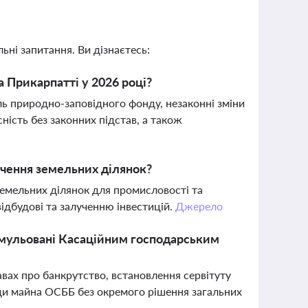
ьні запитання. Ви дізнаєтесь:
 Прикарпатті у 2026 році?
ь природно-заповідного фонду, незаконні зміни
ність без законних підстав, а також
чення земельних ділянок?
земельних ділянок для промисловості та
відбудові та залученню інвестицій.
Джерело
формульовані Касаційним господарським
авах про банкрутство, встановлення сервітуту
нди майна ОСББ без окремого рішення загальних