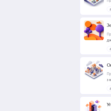
Пр
З
Пр
дж
О
Пр
з 
ме
пр
У