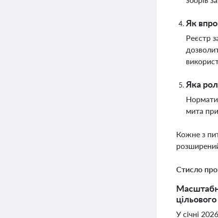
Як впро
Реєстр з
дозволит
використ
Яка рол
Норматив
мита при
Кожне з пи
розширений
Стисло про
Масштабні
цільового
У січні 20