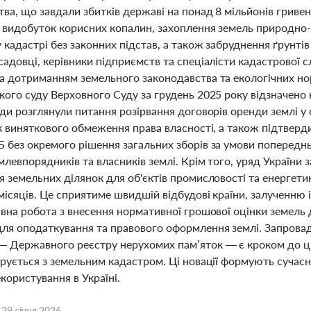
тва, що завдали збитків державі на понад 8 мільйонів грив
 видобуток корисних копалин, захоплення земель природно-
кадастрі без законних підстав, а також забруднення ґрунтів
адовці, керівники підприємств та спеціалісти кадастрової 
а дотриманням земельного законодавства та екологічних нор
кого суду Верховного Суду за грудень 2025 року відзначено
ди розглянули питання розірвання договорів оренди землі у
як виняткового обмеження права власності, а також підтвер
 без окремого рішення загальних зборів за умови попереднь
млевпорядників та власників землі. Крім того, уряд Україн
 земельних ділянок для об'єктів промисловості та енергети
місяців. Це сприятиме швидшій відбудові країни, залученню 
ивна робота з внесення нормативної грошової оцінки земель
ля оподаткування та правового оформлення землі. Запровад
 Державного реєстру нерухомих пам’яток — є кроком до цифр
рується з земельним кадастром. Ці новації формують сучасн
користування в Україні.
,
29 січня 2026