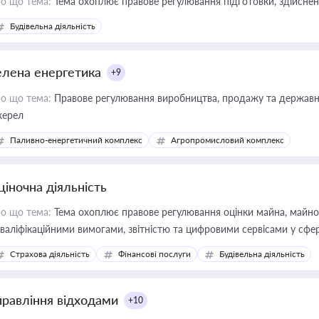
о що тема:
Тема охоплює правове регулювання підготовки, здійсненн
Будівельна діяльність
елена енергетика
+9
о що тема:
Правове регулювання виробництва, продажу та державної
ерел
Паливно-енергетичний комплекс
Агропромисловий комплекс
ціночна діяльність
о що тема:
Тема охоплює правове регулювання оцінки майна, майнови
кваліфікаційними вимогами, звітністю та цифровими сервісами у сфер
дійних змін у цій сфері корисне для власника бізнесу, керівника, юр
Страхова діяльність
Фінансові послуги
Будівельна діяльність
иватизації, оренди державного майна, корпоративних угод і перевірки
правління відходами
+10