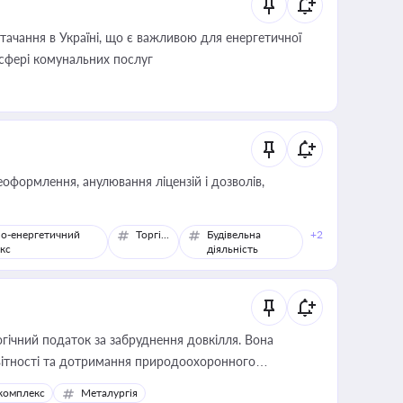
ачання в Україні, що є важливою для енергетичної
 сфері комунальних послуг
оформлення, анулювання ліцензій і дозволів,
о-енергетичний
Торгівля
Будівельна
+2
кс
діяльність
гічний податок за забруднення довкілля. Вона
звітності та дотримання природоохоронного
комплекс
Металургія