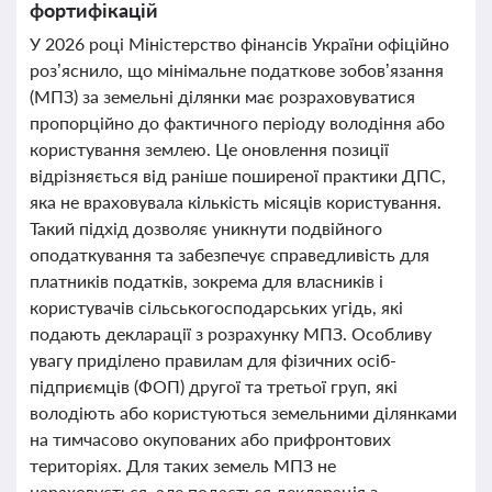
фортифікацій
У 2026 році Міністерство фінансів України офіційно
роз’яснило, що мінімальне податкове зобов’язання
(МПЗ) за земельні ділянки має розраховуватися
пропорційно до фактичного періоду володіння або
користування землею. Це оновлення позиції
відрізняється від раніше поширеної практики ДПС,
яка не враховувала кількість місяців користування.
Такий підхід дозволяє уникнути подвійного
оподаткування та забезпечує справедливість для
платників податків, зокрема для власників і
користувачів сільськогосподарських угідь, які
подають декларації з розрахунку МПЗ. Особливу
увагу приділено правилам для фізичних осіб-
підприємців (ФОП) другої та третьої груп, які
володіють або користуються земельними ділянками
на тимчасово окупованих або прифронтових
територіях. Для таких земель МПЗ не
нараховується, але подається декларація з