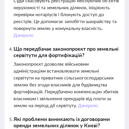
Суди скасовують реєстрацію неіснуючих об’єктів
нерухомості та земельних ділянок, ініціюють
перевірки нотаріусів і блокують доступ до
реєстрів. Це допомагає запобігти шахрайству та
повернути землю у комунальну власність.
Джерело
Що передбачає законопроєкт про земельні
сервітути для фортифікацій?
Законопроєкт дозволяє військовим
адміністраціям встановлювати земельні
сервітути на приватних сільськогосподарських
землях без згоди власників для будівництва
фортифікацій. Передбачено компенсацію збитків
власникам і звільнення орендарів від плати за
землю на період дії сервітуту.
Джерело
Які проблеми виникають із договорами
оренди земельних ділянок у Києві?