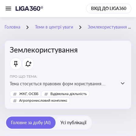
ВХІД ДО LIGA360
Головна
Теми в центрі уваги
Землекористування
Землекористування
ПРО ЩО ТЕМА:
Тема стосується правових форм користування
землею, зокрема умов доступу, володіння та
ЖКГ, ОСББ
Будівельна діяльність
користування земельними ділянками різних форм
Агропромисловий комплекс
власності
Головне за добу (AI)
Усі публікації