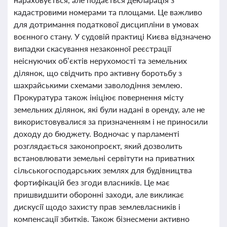
кадастровими номерами та площами. Це важливо
для дотримання податкової дисципліни в умовах
воєнного стану. У судовій практиці Києва відзначено
випадки скасування незаконної реєстрації
неіснуючих об’єктів нерухомості та земельних
ділянок, що свідчить про активну боротьбу з
шахрайськими схемами заволодіння землею.
Прокуратура також ініціює повернення місту
земельних ділянок, які були надані в оренду, але не
використовувалися за призначенням і не приносили
доходу до бюджету. Водночас у парламенті
розглядається законопроєкт, який дозволить
встановлювати земельні сервітути на приватних
сільськогосподарських землях для будівництва
фортифікацій без згоди власників. Це має
пришвидшити оборонні заходи, але викликає
дискусії щодо захисту прав землевласників і
компенсації збитків. Також бізнесмени активно