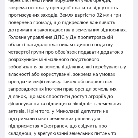
зокрема несплату орендної плати та відсутність
протизсувних заходів. Земля вартістю 32 млн грн
повернена громаді, що підкреслює важливість
дотримання законодавства в земельних відносинах.
Головне управління ДПС у Дніпропетровській
області нагадало платникам єдиного податку
четвертої групи про обов’язок подавати додаток з
розрахунком мінімального податкового
зобов’язання за земельні ділянки, які перебувають у
власності або користуванні, зокрема на умовах
оренди чи емфітевзису. Також обговорюється
запровадження іпотеки прав оренди земельних
ділянок, що має спростити доступ аграріїв до
фінансування та підвищити ліквідність земельних
активів. Крім того, у Миколаєві депутати не
підтримали пакет земельних рішень для
підприємства «Екотранс», що свідчить про
складнощі у врегулюванні земельних питань та