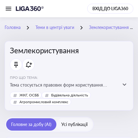
ВХІД ДО LIGA360
Головна
Теми в центрі уваги
Землекористування
Землекористування
ПРО ЩО ТЕМА:
Тема стосується правових форм користування
землею, зокрема умов доступу, володіння та
ЖКГ, ОСББ
Будівельна діяльність
користування земельними ділянками різних форм
Агропромисловий комплекс
власності
Головне за добу (AI)
Усі публікації