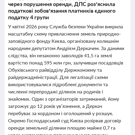
через порушення оренди, ДПС роз’яснила
податкові зобов’язання платників єдиного
податку 4 групи
У квітні 2026 року Служба безпеки України викрила
масштабну схему привласнення земель природно-
заповідного фонду Києва, організовану колишнім
народним депутатом Андрієм Деркачем. За даними
слідства, він незаконно заволодів 41,5 га землі
вартістю понад 595 млн грн, залучивши посадовців
Обухівського райвідділу Держкомзему та
райдержадміністрації. Для легалізації схеми
використовувалися підроблені документи та
численні перепродажі ділянок на родичів і
знайомих. Один з організаторів затриманий, йому
загрожує до 12 років ув’язнення, а Деркач
перебуває за кордоном і оголошений у розшук.
Окремо Господарський суд Києва розірвав договір
оренди земельної ділянки площею майже 0,7 га
через систематичне порушення умов оренди,