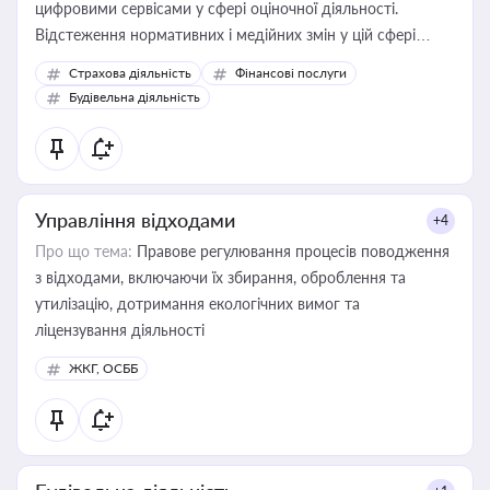
цифровими сервісами у сфері оціночної діяльності.
Відстеження нормативних і медійних змін у цій сфері
корисне для власника бізнесу, керівника, юриста або
Страхова діяльність
Фінансові послуги
бухгалтера під час оподаткування, приватизації, оренди
Будівельна діяльність
державного майна, корпоративних угод і перевірки
статусу суб'єктів оціночної діяльності
Управління відходами
+4
Про що тема:
Правове регулювання процесів поводження
з відходами, включаючи їх збирання, оброблення та
утилізацію, дотримання екологічних вимог та
ліцензування діяльності
ЖКГ, ОСББ