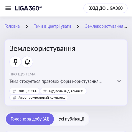
ВХІД ДО LIGA360
Головна
Теми в центрі уваги
Землекористування
Землекористування
ПРО ЩО ТЕМА:
Тема стосується правових форм користування
землею, зокрема умов доступу, володіння та
ЖКГ, ОСББ
Будівельна діяльність
користування земельними ділянками різних форм
Агропромисловий комплекс
власності
Головне за добу (AI)
Усі публікації