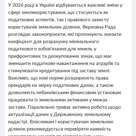
У 2026 році в Україні відбуваються важливі зміни у
сфері землекористування, що стосуються як
податкових аспектів, так і правового захисту
користувачів земельних ділянок. Верховна Рада
розглядає законопроєкти, які пропонують знизити
коефіцієнт для розрахунку мінімального
податкового зобов'язання для земель у
прифронтових та деокупованих зонах, що має
зменшити податкове навантаження на аграріїв та
стимулювати кредитування під заставу землі.
Важливо, що нові норми розширюють права
орендарів на звірку податкових даних, а також
дозволяють небанківським фінансовим установам
працювати із земельними активами у межах
застави. Паралельно триває активна робота щодо
актуалізації даних у Державному земельному
кадастрі. Власникам і користувачам земельних
ділянок рекомендується перевіряти наявність
кадастрових номерів та відповідність меж