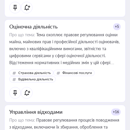
Оціночна діяльність
+5
Про що тема:
Тема охоплює правове регулювання оцінки
майна, майнових прав і професійної діяльності оцінювачів,
включно з кваліфікаційними вимогами, звітністю та
цифровими сервісами у сфері оціночної діяльності.
Відстеження нормативних і медійних змін у цій сфері
корисне для власника бізнесу, керівника, юриста або
Страхова діяльність
Фінансові послуги
бухгалтера під час оподаткування, приватизації, оренди
Будівельна діяльність
державного майна, корпоративних угод і перевірки
статусу суб'єктів оціночної діяльності
Управління відходами
+16
Про що тема:
Правове регулювання процесів поводження
з відходами, включаючи їх збирання, оброблення та