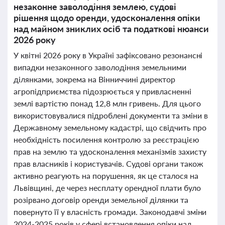
незаконне заволодіння землею, судові
рішення щодо оренди, удосконалення опіки
над майном зниклих осіб та податкові нюанси
2026 року
У квітні 2026 року в Україні зафіксовано резонансні
випадки незаконного заволодіння земельними
ділянками, зокрема на Вінниччині директор
агропідприємства підозрюється у привласненні
землі вартістю понад 12,8 млн гривень. Для цього
використовувалися підроблені документи та зміни в
Державному земельному кадастрі, що свідчить про
необхідність посилення контролю за реєстрацією
прав на землю та удосконалення механізмів захисту
прав власників і користувачів. Судові органи також
активно реагують на порушення, як це сталося на
Львівщині, де через несплату орендної плати було
розірвано договір оренди земельної ділянки та
повернуто її у власність громади. Законодавчі зміни
2024-2025 років у сфері встановлення опіки над