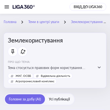
ВХІД ДО LIGA360
Головна
Теми в центрі уваги
Землекористування
Землекористування
ПРО ЩО ТЕМА:
Тема стосується правових форм користування
землею, зокрема умов доступу, володіння та
ЖКГ, ОСББ
Будівельна діяльність
користування земельними ділянками різних форм
Агропромисловий комплекс
власності
Головне за добу (AI)
Усі публікації