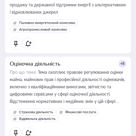
продажу та державної підтримки енергії з альтернативних
і відновлюваних джерел
Паливно-енергетичний комплекс
Агропромисловий комплекс
Оціночна діяльність
+8
Про що тема:
Тема охоплює правове регулювання оцінки
майна, майнових прав і професійної діяльності оцінювачів,
включно з кваліфікаційними вимогами, звітністю та
цифровими сервісами у сфері оціночної діяльності.
Відстеження нормативних і медійних змін у цій сфері
корисне для власника бізнесу, керівника, юриста або
Страхова діяльність
Фінансові послуги
бухгалтера під час оподаткування, приватизації, оренди
Будівельна діяльність
державного майна, корпоративних угод і перевірки
статусу суб'єктів оціночної діяльності