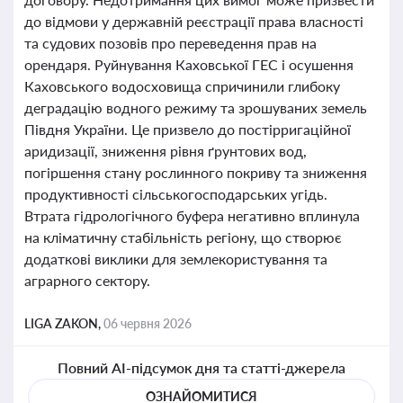
до відмови у державній реєстрації права власності
та судових позовів про переведення прав на
орендаря. Руйнування Каховської ГЕС і осушення
Каховського водосховища спричинили глибоку
деградацію водного режиму та зрошуваних земель
Півдня України. Це призвело до постірригаційної
аридизації, зниження рівня ґрунтових вод,
погіршення стану рослинного покриву та зниження
продуктивності сільськогосподарських угідь.
Втрата гідрологічного буфера негативно вплинула
на кліматичну стабільність регіону, що створює
додаткові виклики для землекористування та
аграрного сектору.
LIGA ZAKON,
06 червня 2026
Повний AI-підсумок дня та статті-джерела
ОЗНАЙОМИТИСЯ