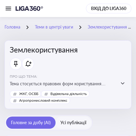
ВХІД ДО LIGA360
Головна
Теми в центрі уваги
Землекористування
Землекористування
ПРО ЩО ТЕМА:
Тема стосується правових форм користування
землею, зокрема умов доступу, володіння та
ЖКГ, ОСББ
Будівельна діяльність
користування земельними ділянками різних форм
Агропромисловий комплекс
власності
Головне за добу (AI)
Усі публікації