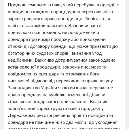
Продаж земельного паю, який перебуває в оренді, є
юридично складною процедурою через наявність
зареєстрованого права оренди, що зберігається
навіть після зміни власника. Власники часто
припускаються помилок, не повідомляючи
орендаря про намір продажу або приховуючи
строки дії договору оренди, що може призвести до
багаторічних судових спорів і визнання угод
недійсними. Важливо дотримуватися законодавчо
встановленої процедури, зокрема письмового
повідомлення орендаря та отримання його
письмової відмови від переважного права викупу.
Законодавство України чітко визначає переважне
право орендаря на купівлю земельної ділянки
сільськогосподарського призначення. Власник
зобов’язаний зареєструвати намір продажу у
Державному реєстрі речових прав та повідомити
орендаря не пізніше ніж за два місяці до укладення
договору. Недотримання цих вимог може призвести