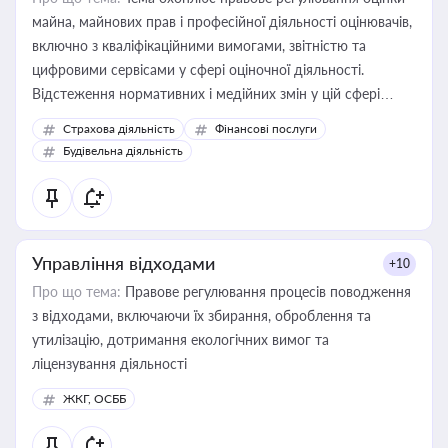
майна, майнових прав і професійної діяльності оцінювачів,
включно з кваліфікаційними вимогами, звітністю та
цифровими сервісами у сфері оціночної діяльності.
Відстеження нормативних і медійних змін у цій сфері
корисне для власника бізнесу, керівника, юриста або
Страхова діяльність
Фінансові послуги
бухгалтера під час оподаткування, приватизації, оренди
Будівельна діяльність
державного майна, корпоративних угод і перевірки
статусу суб'єктів оціночної діяльності
Управління відходами
+10
Про що тема:
Правове регулювання процесів поводження
з відходами, включаючи їх збирання, оброблення та
утилізацію, дотримання екологічних вимог та
ліцензування діяльності
ЖКГ, ОСББ