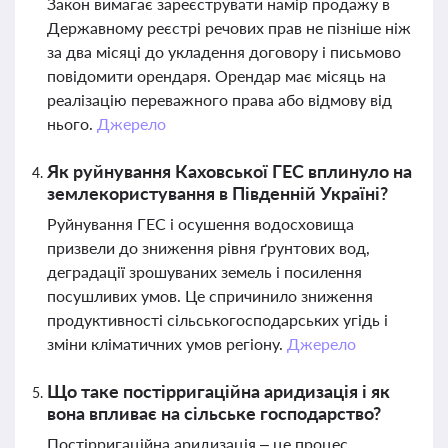
Закон вимагає зареєструвати намір продажу в
Державному реєстрі речових прав не пізніше ніж
за два місяці до укладення договору і письмово
повідомити орендаря. Орендар має місяць на
реалізацію переважного права або відмову від
нього.
Джерело
Як руйнування Каховської ГЕС вплинуло на
землекористування в Південній Україні?
Руйнування ГЕС і осушення водосховища
призвели до зниження рівня ґрунтових вод,
деградації зрошуваних земель і посилення
посушливих умов. Це спричинило зниження
продуктивності сільськогосподарських угідь і
зміни кліматичних умов регіону.
Джерело
Що таке постірригаційна аридизація і як
вона впливає на сільське господарство?
Постірригаційна аридизація – це процес