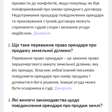
призвести до конфліктів, якщо покупець не був
поінформований про умови орендного договору.
Недотримання процедур повідомлення орендаря
та приховування строків договору можуть
спричинити судові спори і визнання угоди
недійсною.
Джерело
Що таке переважне право орендаря при
продажу земельної ділянки?
Переважне право орендаря – це законне право
першочергового викупу земельної ділянки, яку
він орендує. Власник зобов’язаний письмово
повідомити орендаря про намір продажу і
дочекатися його рішення, інакше угода може
бути оскаржена в суді.
Джерело
Які вимоги законодавства щодо
повідомлення орендаря про продаж землі?