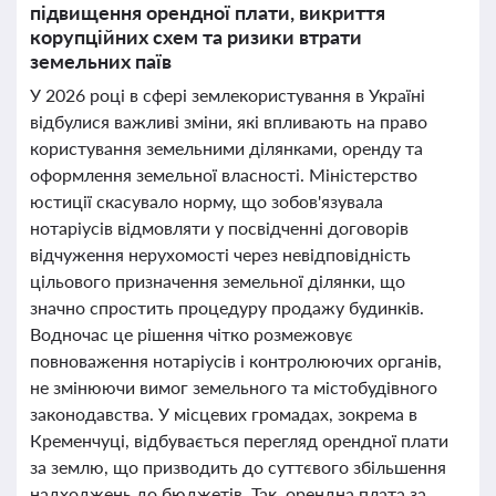
підвищення орендної плати, викриття
корупційних схем та ризики втрати
земельних паїв
У 2026 році в сфері землекористування в Україні
відбулися важливі зміни, які впливають на право
користування земельними ділянками, оренду та
оформлення земельної власності. Міністерство
юстиції скасувало норму, що зобов'язувала
нотаріусів відмовляти у посвідченні договорів
відчуження нерухомості через невідповідність
цільового призначення земельної ділянки, що
значно спростить процедуру продажу будинків.
Водночас це рішення чітко розмежовує
повноваження нотаріусів і контролюючих органів,
не змінюючи вимог земельного та містобудівного
законодавства. У місцевих громадах, зокрема в
Кременчуці, відбувається перегляд орендної плати
за землю, що призводить до суттєвого збільшення
надходжень до бюджетів. Так, орендна плата за