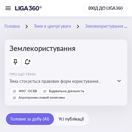
ВХІД ДО LIGA360
Головна
Теми в центрі уваги
Землекористування
Землекористування
ПРО ЩО ТЕМА:
Тема стосується правових форм користування
землею, зокрема умов доступу, володіння та
ЖКГ, ОСББ
Будівельна діяльність
користування земельними ділянками різних форм
Агропромисловий комплекс
власності
Головне за добу (AI)
Усі публікації