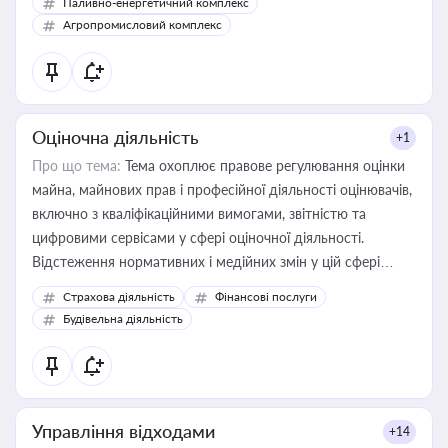
Паливно-енергетичний комплекс
Агропромисловий комплекс
Оціночна діяльність
+1
Про що тема:
Тема охоплює правове регулювання оцінки
майна, майнових прав і професійної діяльності оцінювачів,
включно з кваліфікаційними вимогами, звітністю та
цифровими сервісами у сфері оціночної діяльності.
Відстеження нормативних і медійних змін у цій сфері
корисне для власника бізнесу, керівника, юриста або
Страхова діяльність
Фінансові послуги
бухгалтера під час оподаткування, приватизації, оренди
Будівельна діяльність
державного майна, корпоративних угод і перевірки
статусу суб'єктів оціночної діяльності
Управління відходами
+14