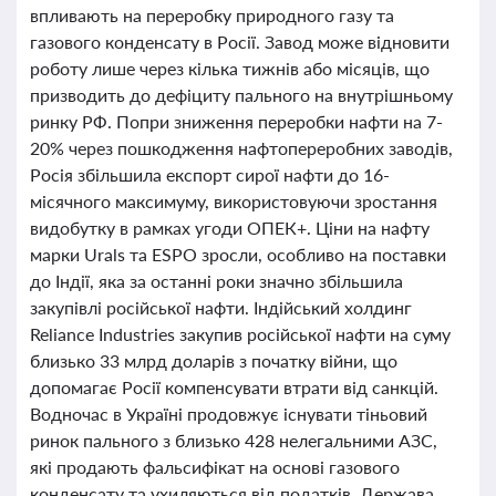
впливають на переробку природного газу та
газового конденсату в Росії. Завод може відновити
роботу лише через кілька тижнів або місяців, що
призводить до дефіциту пального на внутрішньому
ринку РФ. Попри зниження переробки нафти на 7-
20% через пошкодження нафтопереробних заводів,
Росія збільшила експорт сирої нафти до 16-
місячного максимуму, використовуючи зростання
видобутку в рамках угоди ОПЕК+. Ціни на нафту
марки Urals та ESPO зросли, особливо на поставки
до Індії, яка за останні роки значно збільшила
закупівлі російської нафти. Індійський холдинг
Reliance Industries закупив російської нафти на суму
близько 33 млрд доларів з початку війни, що
допомагає Росії компенсувати втрати від санкцій.
Водночас в Україні продовжує існувати тіньовий
ринок пального з близько 428 нелегальними АЗС,
які продають фальсифікат на основі газового
конденсату та ухиляються від податків. Держава