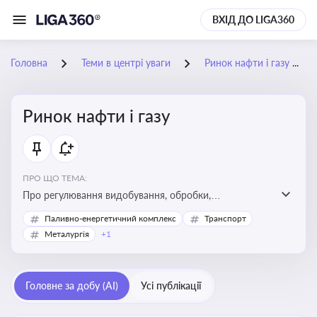
ВХІД ДО LIGA360
Головна
Теми в центрі уваги
Ринок нафти і газу
Ринок нафти і газу
ПРО ЩО ТЕМА:
Про регулювання видобування, обробки,
транспортування та реалізації нафти й природного
Паливно-енергетичний комплекс
Транспорт
газу, що критично важливо для енергетичної безпеки,
Металургія
+1
інвестицій у галузь та дотримання ліцензійних умов
діяльності
Головне за добу (AI)
Усі публікації