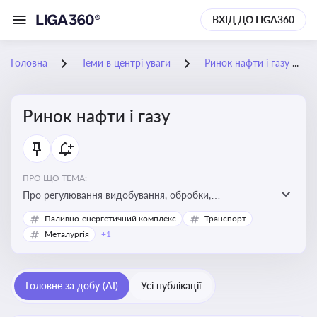
ВХІД ДО LIGA360
Головна
Теми в центрі уваги
Ринок нафти і газу
Ринок нафти і газу
ПРО ЩО ТЕМА:
Про регулювання видобування, обробки,
транспортування та реалізації нафти й природного
Паливно-енергетичний комплекс
Транспорт
газу, що критично важливо для енергетичної безпеки,
Металургія
+1
інвестицій у галузь та дотримання ліцензійних умов
діяльності
Головне за добу (AI)
Усі публікації