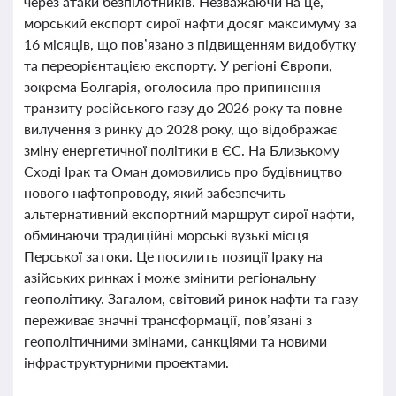
через атаки безпілотників. Незважаючи на це,
морський експорт сирої нафти досяг максимуму за
16 місяців, що пов’язано з підвищенням видобутку
та переорієнтацією експорту. У регіоні Європи,
зокрема Болгарія, оголосила про припинення
транзиту російського газу до 2026 року та повне
вилучення з ринку до 2028 року, що відображає
зміну енергетичної політики в ЄС. На Близькому
Сході Ірак та Оман домовились про будівництво
нового нафтопроводу, який забезпечить
альтернативний експортний маршрут сирої нафти,
обминаючи традиційні морські вузькі місця
Перської затоки. Це посилить позиції Іраку на
азійських ринках і може змінити регіональну
геополітику. Загалом, світовий ринок нафти та газу
переживає значні трансформації, пов’язані з
геополітичними змінами, санкціями та новими
інфраструктурними проектами.