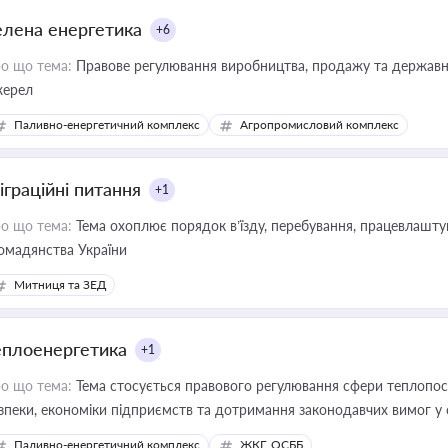
елена енергетика
+6
о що тема:
Правове регулювання виробництва, продажу та державної
ерел
Паливно-енергетичний комплекс
Агропромисловий комплекс
іграційні питання
+1
о що тема:
Тема охоплює порядок в’їзду, перебування, працевлаштув
омадянства України
Митниця та ЗЕД
еплоенергетика
+1
о що тема:
Тема стосується правового регулювання сфери теплопост
зпеки, економіки підприємств та дотримання законодавчих вимог у
Паливно-енергетичний комплекс
ЖКГ, ОСББ