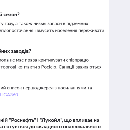
й сезон?
 газу, а також низькі запаси в підземних
теплопостачання і змусить населення переживати
бних заводів?
ропа не має права критикувати співпрацю
 торгові контакти з Росією. Санкції вважаються
вний список першоджерел з посиланнями та
 LIGA360.
ій "Роснєфть" і "Лукойл", що впливає на
їна готується до складного опалювального