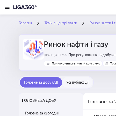
Головна
Теми в центрі уваги
Ринок нафти і г
Ринок нафти і газу
Про регулювання видобуванн
ПРО ЩО ТЕМА:
безпеки, інвестицій у галуз
Паливно-енергетичний комплекс
Тра
Головне за добу (AI)
Усі публікації
ГОЛОВНЕ ЗА ДОБУ
Головне за 
Головне за сьогодні
Опрацьова