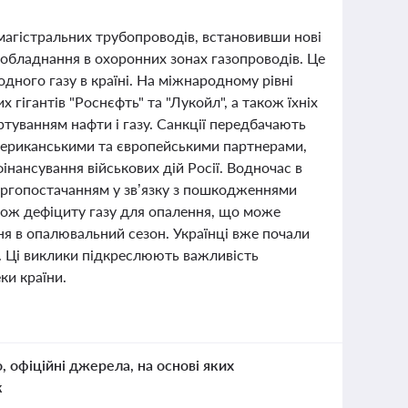
магістральних трубопроводів, встановивши нові
обладнання в охоронних зонах газопроводів. Це
ного газу в країні. На міжнародному рівні
гігантів "Роснєфть" та "Лукойл", а також їхніх
туванням нафти і газу. Санкції передбачають
американськими та європейськими партнерами,
інансування військових дій Росії. Водночас в
ергопостачанням у зв’язку з пошкодженнями
також дефіциту газу для опалення, що може
я в опалювальний сезон. Українці вже почали
. Ці виклики підкреслюють важливість
ки країни.
о, офіційні джерела, на основі яких
к