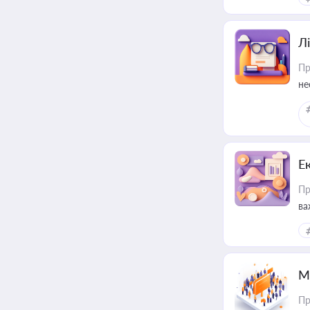
Лі
Пр
не
Е
Пр
ва
за
М
Пр