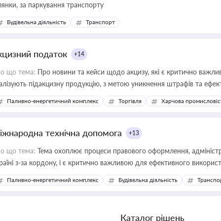
ділянки, за паркування транспорту
Будівельна діяльність
Транспорт
кцизний податок
+14
о що тема:
Про новини та кейси щодо акцизу, які є критично важли
алізують підакцизну продукцію, з метою уникнення штрафів та ефек
Паливно-енергетичний комплекс
Торгівля
Харчова промисловіс
іжнародна технічна допомога
+13
о що тема:
Тема охоплює процеси правового оформлення, адміністр
раїні з-за кордону, і є критично важливою для ефективного використ
фраструктурних проєктів
Паливно-енергетичний комплекс
Будівельна діяльність
Транспо
Каталог рішень