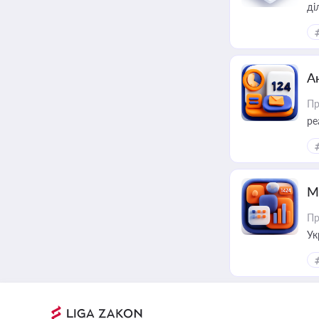
А
Пр
ре
М
Пр
Ук
ін