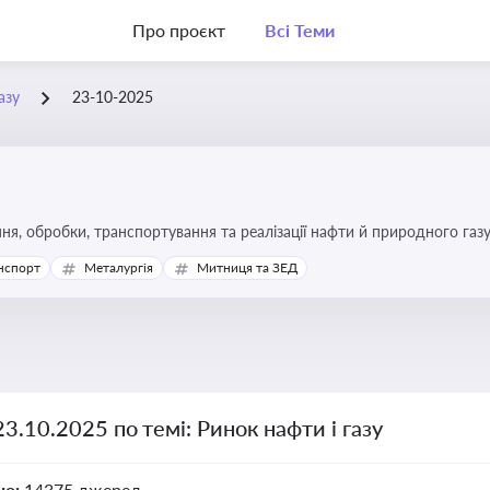
Про проєкт
Всі Теми
азу
23-10-2025
я, обробки, транспортування та реалізації нафти й природного газ
ь та дотримання ліцензійних умов діяльності
нспорт
Металургія
Митниця та ЗЕД
23.10.2025 по темі: Ринок нафти і газу
но:
14375 джерел