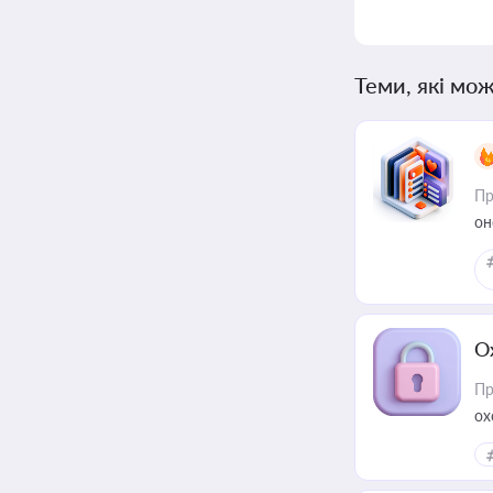
Теми, які мож
Пр
он
О
Пр
ох