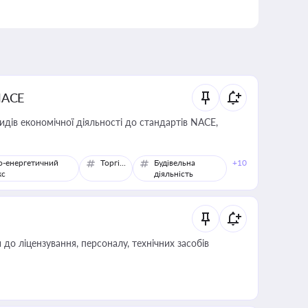
NACE
идів економічної діяльності до стандартів NACE,
о-енергетичний
Торгівля
Будівельна
+10
кс
діяльність
о ліцензування, персоналу, технічних засобів