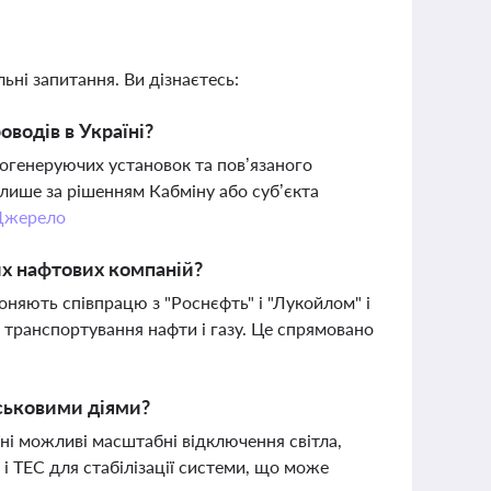
ьні запитання. Ви дізнаєтесь:
водів в Україні?
огенеруючих установок та пов’язаного
лише за рішенням Кабміну або суб’єкта
Джерело
их нафтових компаній?
няють співпрацю з "Роснєфть" і "Лукойлом" і
 транспортування нафти і газу. Це спрямовано
йськовими діями?
ні можливі масштабні відключення світла,
 і ТЕС для стабілізації системи, що може