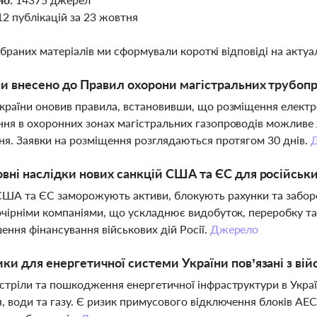
12 публікацій за 23 жовтня
ібраних матеріалів ми сформували короткі відповіді на актуал
ни внесено до Правил охорони магістральних трубопро
країни оновив правила, встановивши, що розміщення електр
ня в охоронних зонах магістральних газопроводів можливе 
ня. Заявки на розміщення розглядаються протягом 30 днів.
овні наслідки нових санкцій США та ЄС для російськ
США та ЄС заморожують активи, блокують рахунки та заборо
очірніми компаніями, що ускладнює видобуток, переробку та
ення фінансування військових дій Росії.
Джерело
ики для енергетичної системи України пов’язані з ві
стріли та пошкодження енергетичної інфраструктури в Украї
, води та газу. Є ризик примусового відключення блоків АЕС