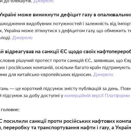
и до блекаутів.
Джерело
Україні може виникнути дефіцит газу в опалювальни
шкодження видобувних потужностей і залежність від імпорту
, Україна може зіткнутися з дефіцитом газу, що обмежить 
олоді.
Джерело
й відреагував на санкції ЄС щодо своїх нафтопереро
словив рішучий протест проти санкцій ЄС, заявивши, що Єв
их і російських компаній, оскільки багато країн підтримують
ми для китайсько-європейських відносин.
Джерело
тань — це короткий підсумок змісту публікацій за день. По
 підсумок за добу доступні у
комерційній версії Платформи
 головне:
 посилили санкції проти російських нафтових компан
, переробку та транспортування нафти і газу, а Укра