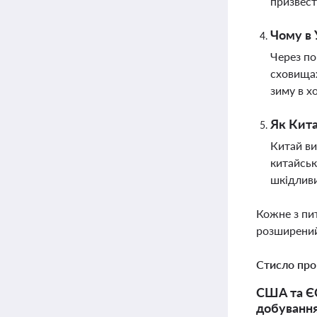
призвест
Чому в 
Через по
сховищах
зиму в х
Як Кита
Китай ви
китайськ
шкідливи
Кожне з пи
розширений
Стисло про
США та ЄС
добування