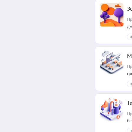
З
Пр
дж
М
Пр
гр
Т
Пр
бе