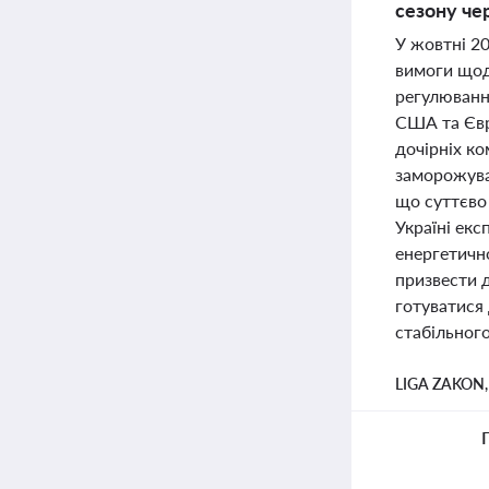
сезону че
У жовтні 2
вимоги щод
регулюванн
США та Євро
дочірніх к
заморожува
що суттєво 
Україні ек
енергетично
призвести 
готуватися
стабільного
LIGA ZAKON