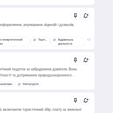
оформлення, анулювання ліцензій і дозволів,
о-енергетичний
Торгівля
Будівельна
+2
кс
діяльність
гічний податок за забруднення довкілля. Вона
звітності та дотримання природоохоронного
комплекс
Металургія
, включаючи туристичний збір, плату за земельні