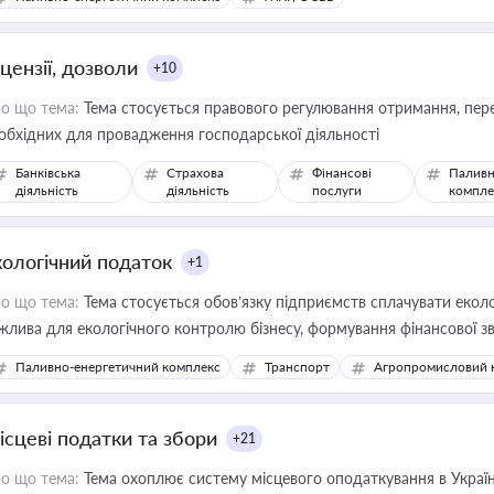
цензії, дозволи
+10
о що тема:
Тема стосується правового регулювання отримання, пере
обхідних для провадження господарської діяльності
Банківська
Страхова
Фінансові
Паливн
діяльність
діяльність
послуги
компле
кологічний податок
+1
о що тема:
Тема стосується обов’язку підприємств сплачувати еколо
жлива для екологічного контролю бізнесу, формування фінансової 
конодавства
Паливно-енергетичний комплекс
Транспорт
Агропромисловий 
ісцеві податки та збори
+21
о що тема:
Тема охоплює систему місцевого оподаткування в Україні