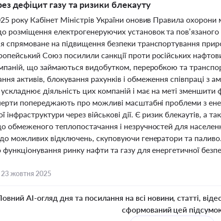
рез дефіцит газу та ризики блекауту
025 року Кабінет Міністрів України оновив Правила охорони 
о розміщення електрогенеруючих установок та пов’язаного 
я спрямоване на підвищення безпеки транспортування природ
пейський Союз посилили санкції проти російських нафтових 
омпаній, що займаються видобутком, переробкою та транспор
ння активів, блокування рахунків і обмеження співпраці з 
ускладнює діяльність цих компаній і має на меті зменшити ф
сперти попереджають про можливі масштабні проблеми з ен
ї інфраструктури через військові дії. Є ризик блекаутів, а 
до обмеженого теплопостачання і незручностей для населенн
 до можливих відключень, скуповуючи генератори та паливо
 функціонування ринку нафти та газу для енергетичної безпе
,
23 жовтня 2025
Повний AI-огляд дня та посилання на всі новини, статті, віде
сформований цей підсумо