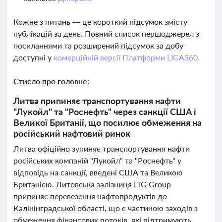
Кожне з питань — це короткий підсумок змісту
публікацій за день. Повний список першоджерел з
посиланнями та розширений підсумок за добу
доступні у
комерційній версії Платформи LIGA360.
Стисло про головне:
Литва припиняє транспортування нафти
"Лукойл" та "Роснефть" через санкції США і
Великої Британії, що посилює обмеження на
російський нафтовий ринок
Литва офіційно зупиняє транспортування нафти
російських компаній "Лукойл" та "Роснефть" у
відповідь на санкції, введені США та Великою
Британією. Литовська залізниця LTG Group
припиняє перевезення нафтопродуктів до
Калінінградської області, що є частиною заходів з
обмеження фінансових потоків, які підтримують