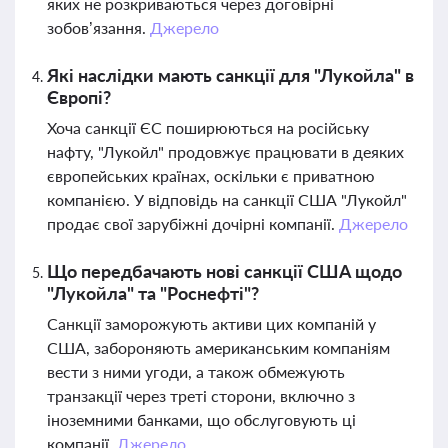
яких не розкриваються через договірні
зобов’язання.
Джерело
Які наслідки мають санкції для "Лукойла" в
Європі?
Хоча санкції ЄС поширюються на російську
нафту, "Лукойл" продовжує працювати в деяких
європейських країнах, оскільки є приватною
компанією. У відповідь на санкції США "Лукойл"
продає свої зарубіжні дочірні компанії.
Джерело
Що передбачають нові санкції США щодо
"Лукойла" та "Роснефті"?
Санкції заморожують активи цих компаній у
США, забороняють американським компаніям
вести з ними угоди, а також обмежують
транзакції через треті сторони, включно з
іноземними банками, що обслуговують ці
компанії.
Джерело