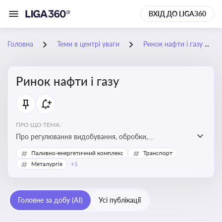
ВХІД ДО LIGA360
Головна
Теми в центрі уваги
Ринок нафти і газу
Ринок нафти і газу
ПРО ЩО ТЕМА:
Про регулювання видобування, обробки,
транспортування та реалізації нафти й природного
Паливно-енергетичний комплекс
Транспорт
газу, що критично важливо для енергетичної безпеки,
Металургія
+1
інвестицій у галузь та дотримання ліцензійних умов
діяльності
Головне за добу (AI)
Усі публікації