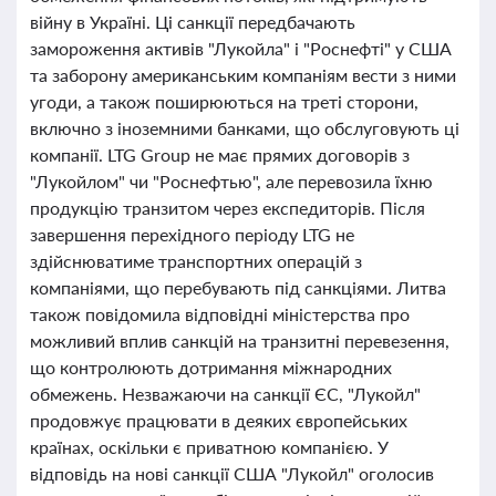
війну в Україні. Ці санкції передбачають
замороження активів "Лукойла" і "Роснефті" у США
та заборону американським компаніям вести з ними
угоди, а також поширюються на треті сторони,
включно з іноземними банками, що обслуговують ці
компанії. LTG Group не має прямих договорів з
"Лукойлом" чи "Роснефтью", але перевозила їхню
продукцію транзитом через експедиторів. Після
завершення перехідного періоду LTG не
здійснюватиме транспортних операцій з
компаніями, що перебувають під санкціями. Литва
також повідомила відповідні міністерства про
можливий вплив санкцій на транзитні перевезення,
що контролюють дотримання міжнародних
обмежень. Незважаючи на санкції ЄС, "Лукойл"
продовжує працювати в деяких європейських
країнах, оскільки є приватною компанією. У
відповідь на нові санкції США "Лукойл" оголосив