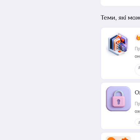
Теми, які мож
Пр
он
О
Пр
ох