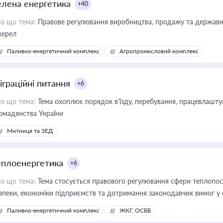
елена енергетика
+40
о що тема:
Правове регулювання виробництва, продажу та державної
ерел
Паливно-енергетичний комплекс
Агропромисловий комплекс
іграційні питання
+6
о що тема:
Тема охоплює порядок в’їзду, перебування, працевлаштув
омадянства України
Митниця та ЗЕД
еплоенергетика
+6
о що тема:
Тема стосується правового регулювання сфери теплопост
зпеки, економіки підприємств та дотримання законодавчих вимог у
Паливно-енергетичний комплекс
ЖКГ, ОСББ