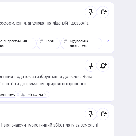
оформлення, анулювання ліцензій і дозволів,
о-енергетичний
Торгівля
Будівельна
+2
кс
діяльність
гічний податок за забруднення довкілля. Вона
звітності та дотримання природоохоронного
комплекс
Металургія
, включаючи туристичний збір, плату за земельні