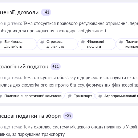
цензії, дозволи
+41
о що тема:
Тема стосується правового регулювання отримання, пере
обхідних для провадження господарської діяльності
Банківська
Страхова
Фінансові
Паливн
діяльність
діяльність
послуги
компле
кологічний податок
+11
о що тема:
Тема стосується обов’язку підприємств сплачувати еколо
жлива для екологічного контролю бізнесу, формування фінансової 
конодавства
Паливно-енергетичний комплекс
Транспорт
Агропромисловий 
ісцеві податки та збори
+39
о що тема:
Тема охоплює систему місцевого оподаткування в Україні
ділянки, за паркування транспорту