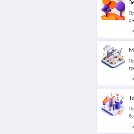
З
Пр
дж
М
Пр
гр
Т
Пр
бе