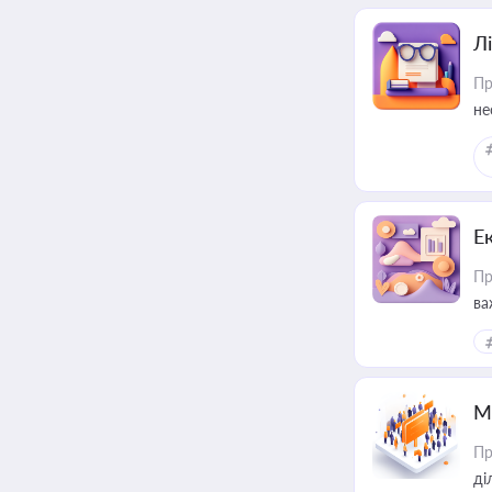
Лі
Пр
не
Е
Пр
ва
за
М
Пр