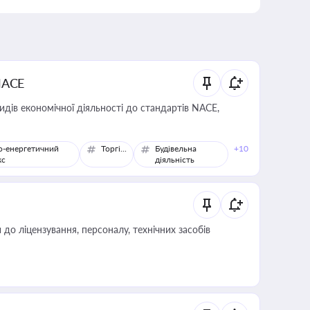
NACE
идів економічної діяльності до стандартів NACE,
о-енергетичний
Торгівля
Будівельна
+10
кс
діяльність
о ліцензування, персоналу, технічних засобів