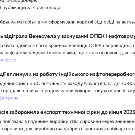
8 публікацій за 4 листопада
ібраних матеріалів ми сформували короткі відповіді на актуал
ь відіграла Венесуела у заснуванні ОПЕК і нафтовом
а була однією з п’яти країн-засновниць ОПЕК і впровадила п
у нафти між урядом і компаніями, що стало основою для зах
жерело
ції вплинули на роботу індійського нафтопереробног
едення санкцій ЄС потужність заводу Nayara впала до 70-80%
і продажі палива і продовжуючи використовувати російську 
Джерело
сія заборонила експорт технічної сірки до кінця 202
 пов’язана з падінням виробництва сировини через зниження
 сировини для виробництва добрив і зростання собівартості,