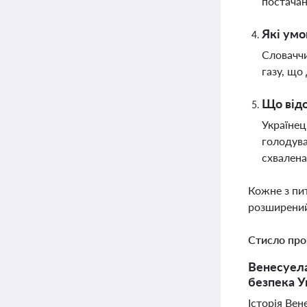
постача
Які умо
Словаччи
газу, що
Що відо
Українец
голодува
схвалена
Кожне з пи
розширений
Стисло про
Венесуела
безпека У
Історія Вен