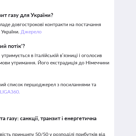
ит газу для України?
кладе довгострокові контракти на постачання
 України.
Джерело
ий потік'?
утримується в італійській в’язниці і оголосив
мови утримання. Його екстрадиція до Німеччини
вний список першоджерел з посиланнями та
 LIGA360.
 газу: санкції, транзит і енергетична
ість принципу 50/50 у розподілі прибутків від