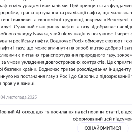
нафти між урядом і компаніями. Цей принцип став фундамент
реробки, транспортування та реалізації нафти, що мало зна
ітичні виклики та економічні труднощі, зокрема в Венесуелі,
галузі. Сучасний стан ринку нафти та газу відображає наслід
обного заводу Nayara, який після падіння потужності через
вати російську нафту. Водночас Росія обмежує експорт техн
афти і газу, що може вплинути на виробництво добрив і заг
жливими є питання транспортування природного газу, зокре
 за умови укладення довгострокових контрактів. Це сприят
ї безпеки країни. Водночас триває розслідування інциденту з
инуло на постачання газу з Росії до Європи, а підозрювани
прав у в’язниці.
,
04 листопада 2025
Повний AI-огляд дня та посилання на всі новини, статті, віде
сформований цей підсумо
ОЗНАЙОМИТИСЯ