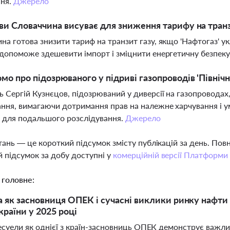
ння.
Джерело
ви Словаччина висуває для зниження тарифу на транз
на готова знизити тариф на транзит газу, якщо 'Нафтогаз' у
 допоможе здешевити імпорт і зміцнити енергетичну безпеку
мо про підозрюваного у підриві газопроводів 'Північн
ь Сергій Кузнєцов, підозрюваний у диверсії на газопроводах, 
ння, вимагаючи дотримання прав на належне харчування і у
 для подальшого розслідування.
Джерело
тань — це короткий підсумок змісту публікацій за день. По
 підсумок за добу доступні у
комерційній версії Платформи
 головне:
 як засновниця ОПЕК і сучасні виклики ринку нафти та
країни у 2025 році
есуели як однієї з країн-засновниць ОПЕК демонструє важлив