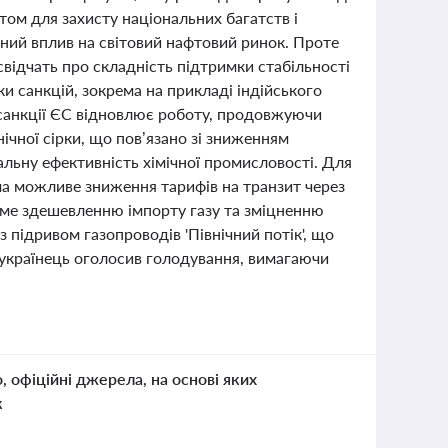
ом для захисту національних багатств і
чний вплив на світовий нафтовий ринок. Проте
 свідчать про складність підтримки стабільності
ки санкцій, зокрема на прикладі індійського
 санкції ЄС відновлює роботу, продовжуючи
ічної сірки, що пов’язано зі зниженням
альну ефективність хімічної промисловості. Для
ма можливе зниження тарифів на транзит через
име здешевленню імпорту газу та зміцненню
 підривом газопроводів 'Північний потік', що
й українець оголосив голодування, вимагаючи
о, офіційні джерела, на основі яких
к