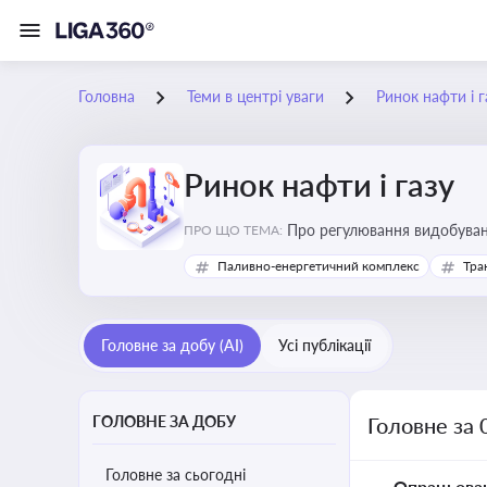
Головна
Теми в центрі уваги
Ринок нафти і г
Ринок нафти і газу
Про регулювання видобуванн
ПРО ЩО ТЕМА:
безпеки, інвестицій у галуз
Паливно-енергетичний комплекс
Тра
Головне за добу (AI)
Усі публікації
ГОЛОВНЕ ЗА ДОБУ
Головне за 
Головне за сьогодні
Опрацьова