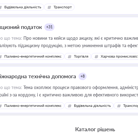
Будівельна діяльність
Транспорт
кцизний податок
+31
о що тема:
Про новини та кейси щодо акцизу, які є критично важли
алізують підакцизну продукцію, з метою уникнення штрафів та ефек
Паливно-енергетичний комплекс
Торгівля
Харчова промисловіс
іжнародна технічна допомога
+8
о що тема:
Тема охоплює процеси правового оформлення, адміністр
раїні з-за кордону, і є критично важливою для ефективного використ
фраструктурних проєктів
Паливно-енергетичний комплекс
Будівельна діяльність
Транспо
Каталог рішень