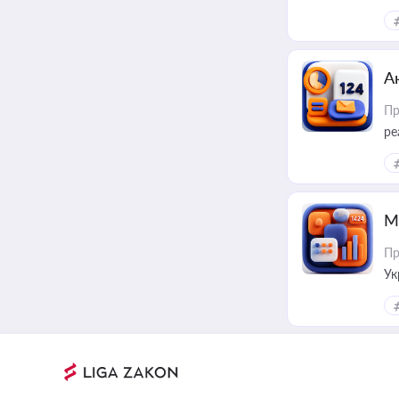
А
Пр
ре
М
Пр
Ук
ін