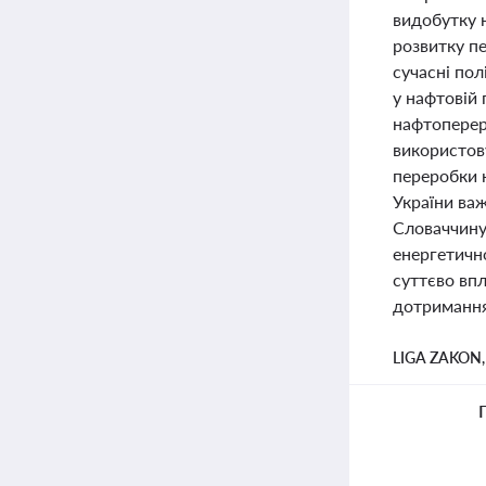
видобутку 
розвитку пе
сучасні пол
у нафтовій 
нафтоперер
використову
переробки н
України ва
Словаччину
енергетично
суттєво впл
дотримання 
LIGA ZAKON