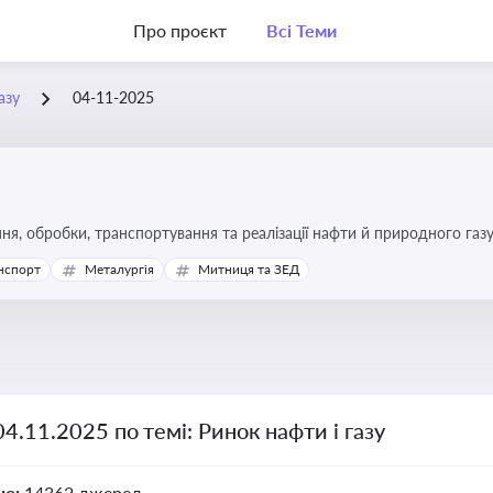
Про проєкт
Всі Теми
азу
04-11-2025
я, обробки, транспортування та реалізації нафти й природного газ
ь та дотримання ліцензійних умов діяльності
нспорт
Металургія
Митниця та ЗЕД
04.11.2025 по темі: Ринок нафти і газу
но:
14362 джерел