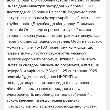
на засіданні міністрів закордонних справ ЄС 20
листопада 2025 року у Брюсселі. Водночас Чехія
готується розпочати імпорт української нафти через
трубопровід «Дружба» до кінця року. Польська
компанія Orlen веде переговори з українською
стороною, хоча укладення контракту затримується
через складнощі транспортування. Обсяги поставок
можуть сягати 75-100 тисяч тонн на місяць, що
покриє значну частку потужностей чеського
нафтопереробного заводу в Літвінові. Українська
нафта за складом близька до російської, а питання
переробки вирішено. В Україні 25 листопада 2025
року відбудеться засідання НКРЕКП, де
розглядатимуться питання видачі та зупинення
ліцензій на постачання природного газу,
електроенергії, виробництво теплової енергії, а
також внесення змін до планів розвитку
газотранспортної та електророзподільної систем.