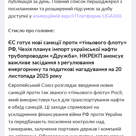
публікацій за день. Повний список першоджерел з
посиланнями та розширений підсумок за добу
доступні у
комерційній версії Платформи LIGA360.
Стисло про головне:
ЄС готує нові санкції проти «тіньового флоту»
РФ, Чехія планує імпорт української нафти
трубопроводом «Дружба», НКРЕКП анонсує
важливе засідання з регулювання
енергоринку та податкові нагадування на 20
листопада 2025 року
Європейський Союз розглядає введення нових
санкцій проти так званого «тіньового флоту» Росії,
який використовується для транспортування нафти
в обхід санкцій. Ці заходи спрямовані на
ускладнення фінансування війни РФ проти України
та передбачають посилення контролю над
танкерами, залучення портових держав і компаній
до співпраці. Обговорення цих питань заплановане