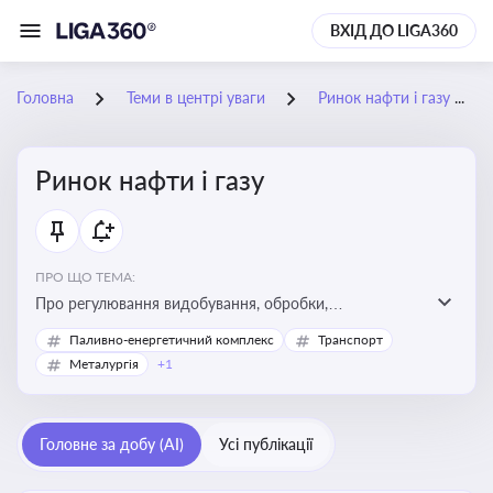
ВХІД ДО LIGA360
Головна
Теми в центрі уваги
Ринок нафти і газу
Ринок нафти і газу
ПРО ЩО ТЕМА:
Про регулювання видобування, обробки,
транспортування та реалізації нафти й природного
Паливно-енергетичний комплекс
Транспорт
газу, що критично важливо для енергетичної безпеки,
Металургія
+1
інвестицій у галузь та дотримання ліцензійних умов
діяльності
Головне за добу (AI)
Усі публікації