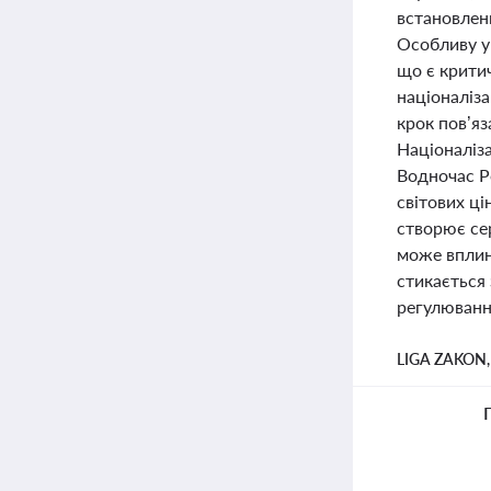
встановленн
Особливу у
що є крити
націоналіза
крок пов’яз
Націоналіза
Водночас Р
світових ці
створює се
може вплин
стикається 
регулювання
LIGA ZAKON