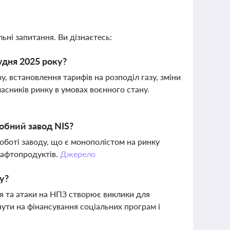
ьні запитання. Ви дізнаєтесь:
удня 2025 року?
, встановлення тарифів на розподіл газу, зміни
асників ринку в умовах воєнного стану.
обний завод NIS?
роботі заводу, що є монополістом на ринку
 нафтопродуктів.
Джерело
ку?
ля та атаки на НПЗ створює виклики для
нути на фінансування соціальних програм і