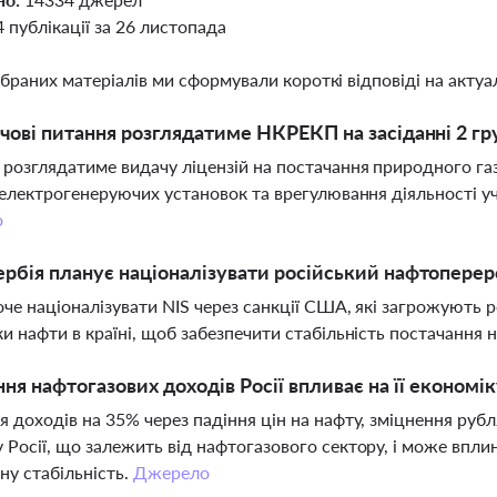
4 публікації за 26 листопада
ібраних матеріалів ми сформували короткі відповіді на актуал
чові питання розглядатиме НКРЕКП на засіданні 2 гр
озглядатиме видачу ліцензій на постачання природного газу
 електрогенеруючих установок та врегулювання діяльності уч
о
рбія планує націоналізувати російський нафтоперер
оче націоналізувати NIS через санкції США, які загрожують 
и нафти в країні, щоб забезпечити стабільність постачання
ння нафтогазових доходів Росії впливає на її економі
 доходів на 35% через падіння цін на нафту, зміцнення руб
Росії, що залежить від нафтогазового сектору, і може впли
ну стабільність.
Джерело