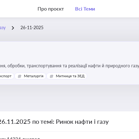
Про проєкт
Всі Теми
азу
26-11-2025
я, обробки, транспортування та реалізації нафти й природного газ
ь та дотримання ліцензійних умов діяльності
нспорт
Металургія
Митниця та ЗЕД
26.11.2025 по темі: Ринок нафти і газу
но:
14334 джерел