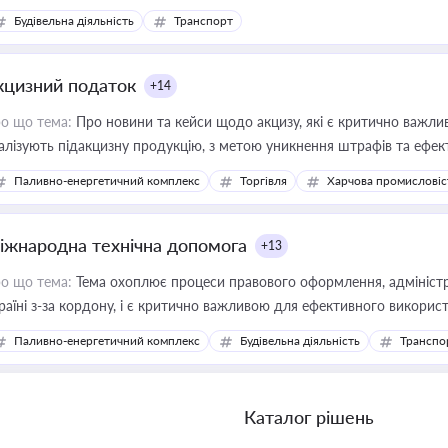
Будівельна діяльність
Транспорт
кцизний податок
+14
о що тема:
Про новини та кейси щодо акцизу, які є критично важли
алізують підакцизну продукцію, з метою уникнення штрафів та ефек
Паливно-енергетичний комплекс
Торгівля
Харчова промисловіс
іжнародна технічна допомога
+13
о що тема:
Тема охоплює процеси правового оформлення, адміністр
раїні з-за кордону, і є критично важливою для ефективного використ
фраструктурних проєктів
Паливно-енергетичний комплекс
Будівельна діяльність
Транспо
Каталог рішень