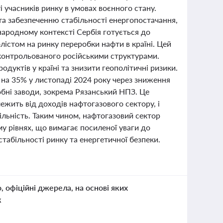
і учасників ринку в умовах воєнного стану.
а забезпеченню стабільності енергопостачання,
народному контексті Сербія готується до
лістом на ринку переробки нафти в країні. Цей
, контрольованого російськими структурами.
одуктів у країні та знизити геополітичні ризики.
 на 35% у листопаді 2024 року через зниження
обні заводи, зокрема Рязанський НПЗ. Це
жить від доходів нафтогазового сектору, і
льність. Таким чином, нафтогазовий сектор
му рівнях, що вимагає посиленої уваги до
стабільності ринку та енергетичної безпеки.
о, офіційні джерела, на основі яких
к