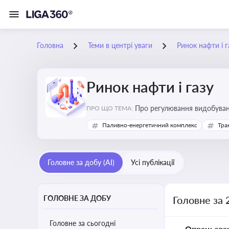
Головна
Теми в центрі уваги
Ринок нафти і г
Ринок нафти і газу
Про регулювання видобуванн
ПРО ЩО ТЕМА:
безпеки, інвестицій у галуз
Паливно-енергетичний комплекс
Тра
Головне за добу (AI)
Усі публікації
ГОЛОВНЕ ЗА ДОБУ
Головне за 
Головне за сьогодні
Опрацьова