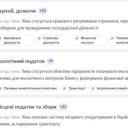
цензії, дозволи
+53
о що тема:
Тема стосується правового регулювання отримання, пере
обхідних для провадження господарської діяльності
Банківська
Страхова
Фінансові
Паливн
діяльність
діяльність
послуги
компле
кологічний податок
+9
о що тема:
Тема стосується обов’язку підприємств сплачувати еколо
жлива для екологічного контролю бізнесу, формування фінансової 
конодавства
Паливно-енергетичний комплекс
Транспорт
Агропромисловий 
ісцеві податки та збори
+21
о що тема:
Тема охоплює систему місцевого оподаткування в Україні
ділянки, за паркування транспорту