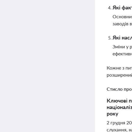
Які фак
Основним
заводів 
Які нас
Зміни у 
ефективн
Кожне з пи
розширений
Стисло про
Ключові п
націоналі
року
2 грудня 2
слухання, н