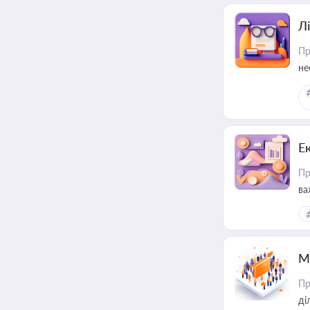
Лі
Пр
не
Е
Пр
ва
за
М
Пр