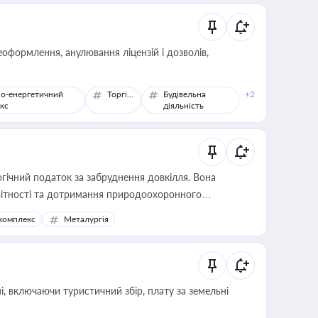
оформлення, анулювання ліцензій і дозволів,
о-енергетичний
Торгівля
Будівельна
+2
кс
діяльність
гічний податок за забруднення довкілля. Вона
звітності та дотримання природоохоронного
комплекс
Металургія
, включаючи туристичний збір, плату за земельні