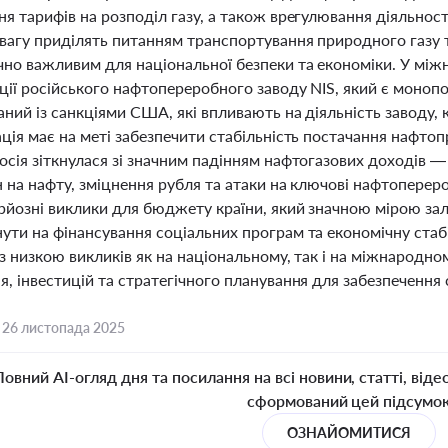
я тарифів на розподіл газу, а також врегулювання діяльност
вагу приділять питанням транспортування природного газу т
чно важливим для національної безпеки та економіки. У між
ції російського нафтопереробного заводу NIS, який є монопо
аний із санкціями США, які впливають на діяльність заводу
ція має на меті забезпечити стабільність постачання нафтопр
осія зіткнулася зі значним падінням нафтогазових доходів —
н на нафту, зміцнення рубля та атаки на ключові нафтоперер
рйозні виклики для бюджету країни, який значною мірою зале
ути на фінансування соціальних програм та економічну стабі
з низкою викликів як на національному, так і на міжнародно
, інвестицій та стратегічного планування для забезпечення 
,
26 листопада 2025
Повний AI-огляд дня та посилання на всі новини, статті, віде
сформований цей підсумо
ОЗНАЙОМИТИСЯ