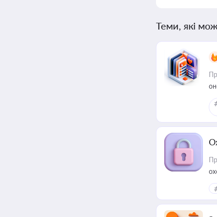
Теми, які мож
Пр
он
О
Пр
ох