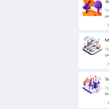
З
Пр
дж
М
Пр
гр
Т
Пр
бе