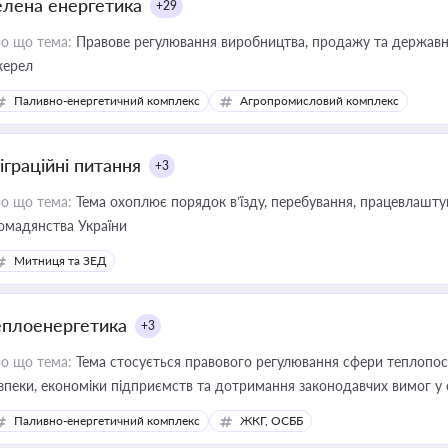
елена енергетика
+29
о що тема:
Правове регулювання виробництва, продажу та державної
ерел
Паливно-енергетичний комплекс
Агропромисловий комплекс
іграційні питання
+3
о що тема:
Тема охоплює порядок в’їзду, перебування, працевлаштув
омадянства України
Митниця та ЗЕД
еплоенергетика
+3
о що тема:
Тема стосується правового регулювання сфери теплопост
зпеки, економіки підприємств та дотримання законодавчих вимог у
Паливно-енергетичний комплекс
ЖКГ, ОСББ