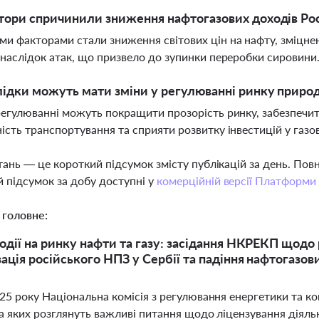
тори спричинили зниження нафтогазових доходів Росі
и факторами стали зниження світових цін на нафту, зміцн
внаслідок атак, що призвело до зупинки переробки сировини
лідки можуть мати зміни у регулюванні ринку природн
регулюванні можуть покращити прозорість ринку, забезпечит
ість транспортування та сприяти розвитку інвестицій у газо
тань — це короткий підсумок змісту публікацій за день. По
 підсумок за добу доступні у
комерційній версії Платформи
 головне:
одії на ринку нафти та газу: засідання НКРЕКП щодо
зація російського НПЗ у Сербії та падіння нафтогазови
025 року Національна комісія з регулювання енергетики та к
а яких розглянуть важливі питання щодо ліцензування діяльн