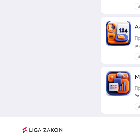
А
Пр
ре
М
Пр
Ук
ін