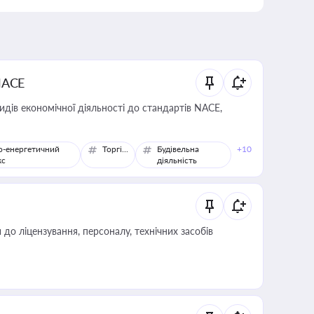
NACE
идів економічної діяльності до стандартів NACE,
о-енергетичний
Торгівля
Будівельна
+10
кс
діяльність
о ліцензування, персоналу, технічних засобів