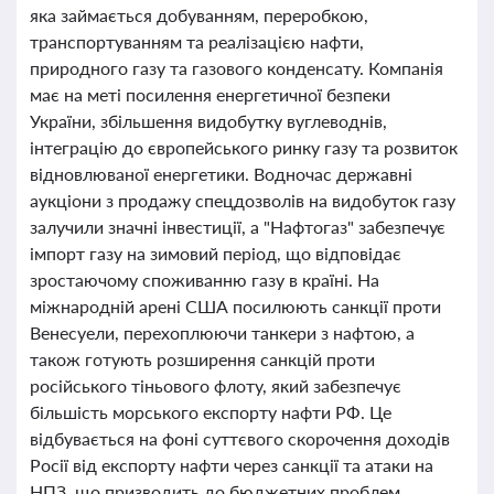
яка займається добуванням, переробкою,
транспортуванням та реалізацією нафти,
природного газу та газового конденсату. Компанія
має на меті посилення енергетичної безпеки
України, збільшення видобутку вуглеводнів,
інтеграцію до європейського ринку газу та розвиток
відновлюваної енергетики. Водночас державні
аукціони з продажу спецдозволів на видобуток газу
залучили значні інвестиції, а "Нафтогаз" забезпечує
імпорт газу на зимовий період, що відповідає
зростаючому споживанню газу в країні. На
міжнародній арені США посилюють санкції проти
Венесуели, перехоплюючи танкери з нафтою, а
також готують розширення санкцій проти
російського тіньового флоту, який забезпечує
більшість морського експорту нафти РФ. Це
відбувається на фоні суттєвого скорочення доходів
Росії від експорту нафти через санкції та атаки на
НПЗ, що призводить до бюджетних проблем