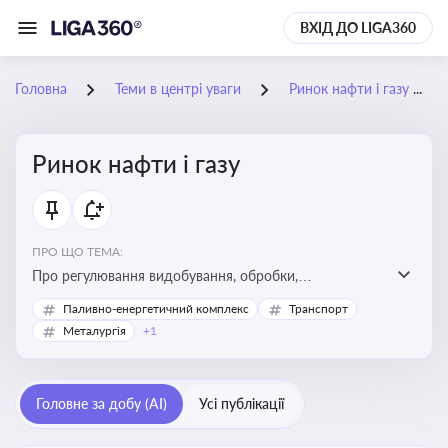
ВХІД ДО LIGA360
Головна
Теми в центрі уваги
Ринок нафти і газу
Ринок нафти і газу
ПРО ЩО ТЕМА:
Про регулювання видобування, обробки,
транспортування та реалізації нафти й природного
Паливно-енергетичний комплекс
Транспорт
газу, що критично важливо для енергетичної безпеки,
Металургія
+1
інвестицій у галузь та дотримання ліцензійних умов
діяльності
Головне за добу (AI)
Усі публікації