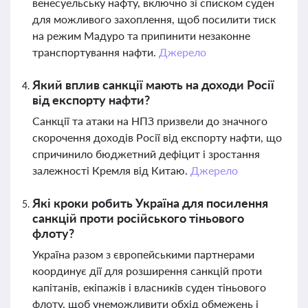
венесуельську нафту, включно зі списком суден
для можливого захоплення, щоб посилити тиск
на режим Мадуро та припинити незаконне
транспортування нафти.
Джерело
Який вплив санкції мають на доходи Росії
від експорту нафти?
Санкції та атаки на НПЗ призвели до значного
скорочення доходів Росії від експорту нафти, що
спричинило бюджетний дефіцит і зростання
залежності Кремля від Китаю.
Джерело
Які кроки робить Україна для посилення
санкцій проти російського тіньового
флоту?
Україна разом з європейськими партнерами
координує дії для розширення санкцій проти
капітанів, екіпажів і власників суден тіньового
флоту, щоб унеможливити обхід обмежень і