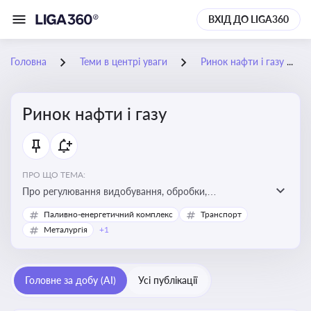
ВХІД ДО LIGA360
Головна
Теми в центрі уваги
Ринок нафти і газу
Ринок нафти і газу
ПРО ЩО ТЕМА:
Про регулювання видобування, обробки,
транспортування та реалізації нафти й природного
Паливно-енергетичний комплекс
Транспорт
газу, що критично важливо для енергетичної безпеки,
Металургія
+1
інвестицій у галузь та дотримання ліцензійних умов
діяльності
Головне за добу (AI)
Усі публікації