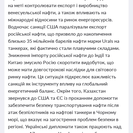
на меті контролювати експорт і виробництво
венесуельської нафти, а також впливають на
міжнародні відносини та ринок енергоресурсів.
Водночас санкції США паралізували експорт
російської нафти, що призвело до накопичення
близько 35 мільйонів барелів нафти марки Urals на
танкерах, які фактично стали плавучими складами.
Зниження імпорту російської нафти до Індії та
Китаю змусило Росію скоротити видобуток, що
може мати довгострокові наслідки для світового
ринку нафти. Ця ситуація підкреслює важливість
санкцій як інструменту впливу на глобальний
енергетичний баланс. Окрім того, Казахстан
звернувся до США та ЄС із проханням допомогти
забезпечити безпеку транспортування нафти після
атак безпілотників на нафтові танкери в Чорному
морі, що вказує на загострення проблем безпеки в
регіоні. Українські дипломати також працюють над