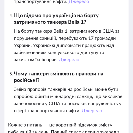
транспортування нафти.
Джерело
Що відомо про українців на борту
затриманого танкера Bella 1?
На борту танкера Bella 1, затриманого в США за
порушення санкцій, перебувають 17 громадян
України. Українські дипломати працюють над
забезпеченням консульського доступу та
захистом їхніх прав.
Джерело
Чому танкери змінюють прапори на
російські?
Зміна прапорів танкерів на російські може бути
спробою обійти міжнародні санкції, що викликає
занепокоєння у США та посилює напруженість у
сфері транспортування нафти.
Джерело
Кожне з питань — це короткий підсумок змісту
публікацій за день. Повний список першоджерел з