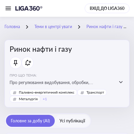
ВХІД ДО LIGA360
Головна
Теми в центрі уваги
Ринок нафти і газу
Ринок нафти і газу
ПРО ЩО ТЕМА:
Про регулювання видобування, обробки,
транспортування та реалізації нафти й природного
Паливно-енергетичний комплекс
Транспорт
газу, що критично важливо для енергетичної безпеки,
Металургія
+1
інвестицій у галузь та дотримання ліцензійних умов
діяльності
Головне за добу (AI)
Усі публікації