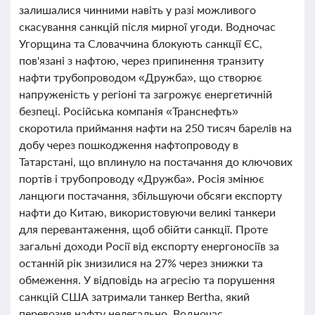
залишалися чинними навіть у разі можливого
скасування санкцій після мирної угоди. Водночас
Угорщина та Словаччина блокують санкції ЄС,
пов'язані з нафтою, через припинення транзиту
нафти трубопроводом «Дружба», що створює
напруженість у регіоні та загрожує енергетичній
безпеці. Російська компанія «Транснефть»
скоротила приймання нафти на 250 тисяч барелів на
добу через пошкодження нафтопроводу в
Татарстані, що вплинуло на постачання до ключових
портів і трубопроводу «Дружба». Росія змінює
ланцюги постачання, збільшуючи обсяги експорту
нафти до Китаю, використовуючи великі танкери
для перевантаження, щоб обійти санкції. Проте
загальні доходи Росії від експорту енергоносіїв за
останній рік знизилися на 27% через знижки та
обмеження. У відповідь на агресію та порушення
санкцій США затримали танкер Bertha, який
перевозив нафту нелегально. Водночас