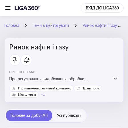
ВХІД ДО LIGA360
Головна
Теми в центрі уваги
Ринок нафти і газу
Ринок нафти і газу
ПРО ЩО ТЕМА:
Про регулювання видобування, обробки,
транспортування та реалізації нафти й природного
Паливно-енергетичний комплекс
Транспорт
газу, що критично важливо для енергетичної безпеки,
Металургія
+1
інвестицій у галузь та дотримання ліцензійних умов
діяльності
Головне за добу (AI)
Усі публікації