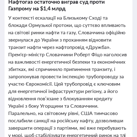
Нафтогаз остаточно виграв суд проти
Газпрому на $1,4 млрд
У контексті ескалації на Близькому Сході та
блокади Ормузької протоки, що суттєво впливають
на світові ринки нафти та газу, Словаччина офіційно
звернулася до України з проханням відновити
транзит нафти через нафтопровід «Дружба».
Прем'єр-міністр Словаччини Роберт Фіцо наголосив
на важливості енергетичної безпеки та економічних
збитках, які спричинило припинення транзиту, і
запропонував провести інспекцію трубопроводу за
участю Єврокомісії. Цей трубопровід є ключовим
для енергетичної інфраструктури регіону, а його
відновлення пов’язане з блокуванням кредиту
Україні з боку Угорщини та Словаччини.
Паралельно, на світовому рівні, США тимчасово
послабили санкції на російську нафту, дозволивши
завершити операції з партіями, які вже перебувають
у морі, щоб стабілізувати енергетичний ринок на тлі