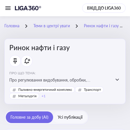
ВХІД ДО LIGA360
Головна
Теми в центрі уваги
Ринок нафти і газу
Ринок нафти і газу
ПРО ЩО ТЕМА:
Про регулювання видобування, обробки,
транспортування та реалізації нафти й природного
Паливно-енергетичний комплекс
Транспорт
газу, що критично важливо для енергетичної безпеки,
Металургія
+1
інвестицій у галузь та дотримання ліцензійних умов
діяльності
Головне за добу (AI)
Усі публікації