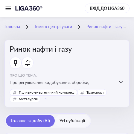
ВХІД ДО LIGA360
Головна
Теми в центрі уваги
Ринок нафти і газу
Ринок нафти і газу
ПРО ЩО ТЕМА:
Про регулювання видобування, обробки,
транспортування та реалізації нафти й природного
Паливно-енергетичний комплекс
Транспорт
газу, що критично важливо для енергетичної безпеки,
Металургія
+1
інвестицій у галузь та дотримання ліцензійних умов
діяльності
Головне за добу (AI)
Усі публікації