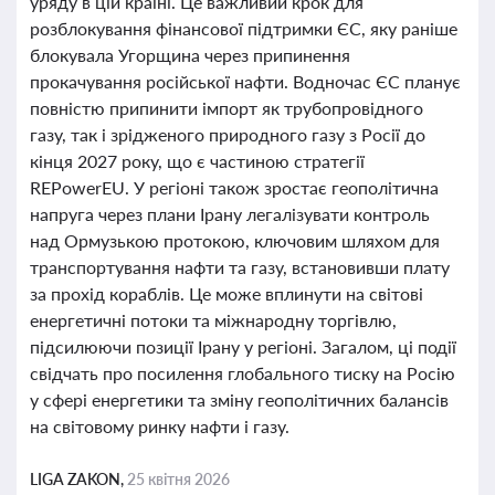
уряду в цій країні. Це важливий крок для
розблокування фінансової підтримки ЄС, яку раніше
блокувала Угорщина через припинення
прокачування російської нафти. Водночас ЄС планує
повністю припинити імпорт як трубопровідного
газу, так і зрідженого природного газу з Росії до
кінця 2027 року, що є частиною стратегії
REPowerEU. У регіоні також зростає геополітична
напруга через плани Ірану легалізувати контроль
над Ормузькою протокою, ключовим шляхом для
транспортування нафти та газу, встановивши плату
за прохід кораблів. Це може вплинути на світові
енергетичні потоки та міжнародну торгівлю,
підсилюючи позиції Ірану у регіоні. Загалом, ці події
свідчать про посилення глобального тиску на Росію
у сфері енергетики та зміну геополітичних балансів
на світовому ринку нафти і газу.
LIGA ZAKON,
25 квітня 2026