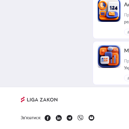
А
Пр
ре
М
Пр
Ук
ін
Зв'язатися: