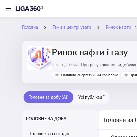
Головна
Теми в центрі уваги
Ринок нафти і г
Ринок нафти і газу
Про регулювання видобуванн
ПРО ЩО ТЕМА:
безпеки, інвестицій у галуз
Паливно-енергетичний комплекс
Тра
Головне за добу (AI)
Усі публікації
ГОЛОВНЕ ЗА ДОБУ
Головне за 
Головне за сьогодні
Опрацьова