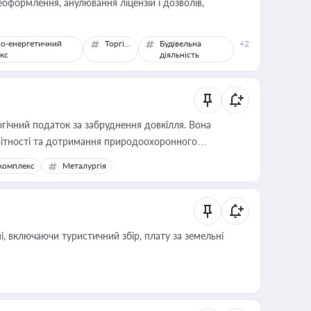
оформлення, анулювання ліцензій і дозволів,
о-енергетичний
Торгівля
Будівельна
+2
кс
діяльність
гічний податок за забруднення довкілля. Вона
звітності та дотримання природоохоронного
комплекс
Металургія
, включаючи туристичний збір, плату за земельні