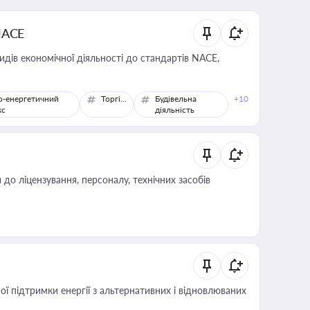
NACE
идів економічної діяльності до стандартів NACE,
о-енергетичний
Торгівля
Будівельна
+10
кс
діяльність
о ліцензування, персоналу, технічних засобів
 підтримки енергії з альтернативних і відновлюваних