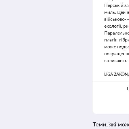
Перській з
миль. Цей і
військово-
екології, 
Паралельно 
плагін-гібр
може подвої
покращенню 
впливають н
LIGA ZAKON
Теми, які мож