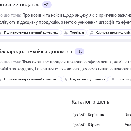
кцизний податок
+21
о що тема:
Про новини та кейси щодо акцизу, які є критично важли
алізують підакцизну продукцію, з метою уникнення штрафів та ефек
Паливно-енергетичний комплекс
Торгівля
Харчова промисловіс
іжнародна технічна допомога
+15
о що тема:
Тема охоплює процеси правового оформлення, адміністр
раїні з-за кордону, і є критично важливою для ефективного використ
фраструктурних проєктів
Паливно-енергетичний комплекс
Будівельна діяльність
Транспо
Каталог рішень
Liga360: Керівник
Зн
Liga360: Юрист
Ак