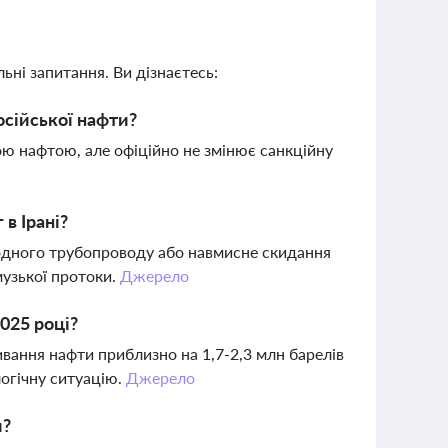
ьні запитання. Ви дізнаєтесь:
осійської нафти?
ою нафтою, але офіційно не змінює санкційну
в Ірані?
водного трубопроводу або навмисне скидання
музької протоки.
Джерело
025 році?
ивання нафти приблизно на 1,7-2,3 млн барелів
логічну ситуацію.
Джерело
и?