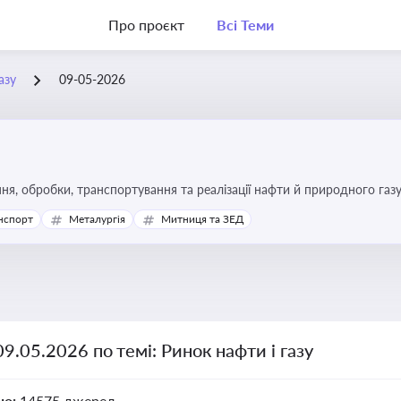
Про проєкт
Всі Теми
азу
09-05-2026
я, обробки, транспортування та реалізації нафти й природного газ
ь та дотримання ліцензійних умов діяльності
нспорт
Металургія
Митниця та ЗЕД
09.05.2026 по темі: Ринок нафти і газу
но:
14575 джерел