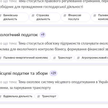
о що тема:
Тема стосується правового регулювання отримання, пере
обхідних для провадження господарської діяльності
Банківська
Страхова
Фінансові
Паливн
діяльність
діяльність
послуги
компле
кологічний податок
+9
о що тема:
Тема стосується обов’язку підприємств сплачувати еколо
жлива для екологічного контролю бізнесу, формування фінансової 
конодавства
Паливно-енергетичний комплекс
Транспорт
Агропромисловий 
ісцеві податки та збори
+29
о що тема:
Тема охоплює систему місцевого оподаткування в Україні
ділянки, за паркування транспорту
Будівельна діяльність
Транспорт