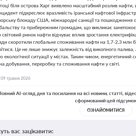
атоці біля острова Харг виявлено масштабний розлив нафти
нцидент підкреслює вразливість іранської нафтової інфрастр
морську блокаду США, міжнародні санкції та пошкодження о
рибальству та прибережним громадам, що викликає занепокоєн
світовий ринок нафти відчуває вплив зростання електрифіка
иди скоротили глобальне споживання нафти на 1,7-2,3 млн ба
тися. Це не лише знижує залежність від викопного палива, а
екологічної ситуації у містах. Таким чином, енергетичний 
а добування, переробку та споживання нафти у світі.
,
09 травня 2026
Повний AI-огляд дня та посилання на всі новини, статті, віде
сформований цей підсумо
ОЗНАЙОМИТИСЯ
уть вас зацікавити: