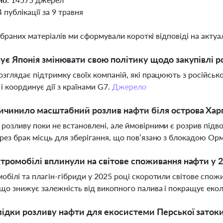
4 публікації за 9 травня
ібраних матеріалів ми сформували короткі відповіді на актуал
ує Японія змінювати свою політику щодо закупівлі р
озглядає підтримку своїх компаній, які працюють з російськ
 і координує дії з країнами G7.
Джерело
чинило масштабний розлив нафти біля острова Харг 
розливу поки не встановлені, але ймовірними є розрив під
рез брак місць для зберігання, що пов’язано з блокадою Ор
тромобілі вплинули на світове споживання нафти у 2
обілі та плагін-гібриди у 2025 році скоротили світове спож
 що знижує залежність від викопного палива і покращує еко
лідки розливу нафти для екосистеми Перської заток