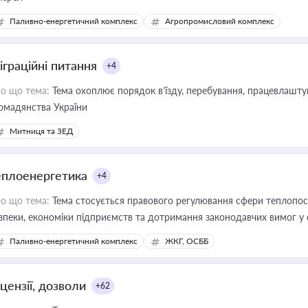
Паливно-енергетичний комплекс
Агропромисловий комплекс
іграційні питання
+4
о що тема:
Тема охоплює порядок в’їзду, перебування, працевлаштув
омадянства України
Митниця та ЗЕД
еплоенергетика
+4
о що тема:
Тема стосується правового регулювання сфери теплопост
зпеки, економіки підприємств та дотримання законодавчих вимог у
Паливно-енергетичний комплекс
ЖКГ, ОСББ
цензії, дозволи
+62