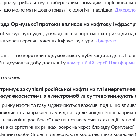
загрожує рибальству, прибережним громадам, опріснюваль
я, що може мати довготривалі екологічні наслідки.
Джерело
ада Ормузької протоки впливає на нафтову інфрастр
обмежує рух суден, ускладнює експорт нафти, призводить до
вів через перевантаження інфраструктури.
Джерело
тань — це короткий підсумок змісту публікацій за день. По
 підсумок за добу доступні у
комерційній версії Платформи
 головне:
дтримує закупівлі російської нафти на тлі енергетич
рожує екосистемі, а електромобілі суттєво знижують 
 ринку нафти та газу відзначаються важливі події, що впли
ожливість направлення урядової делегації до Росії наприкінц
 закупівлі російської нафти, незважаючи на санкції та полі
 на енергетичних ринках, зокрема через блокаду Ормузької
іційні особи Японії підкреслюють координацію з країнами G7