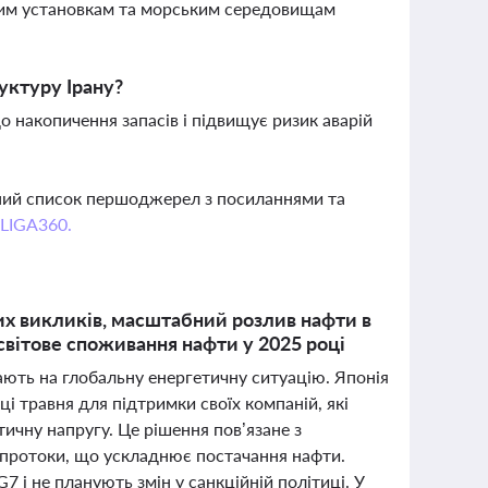
ним установкам та морським середовищам
уктуру Ірану?
 накопичення запасів і підвищує ризик аварій
вний список першоджерел з посиланнями та
 LIGA360.
них викликів, масштабний розлив нафти в
світове споживання нафти у 2025 році
вають на глобальну енергетичну ситуацію. Японія
і травня для підтримки своїх компаній, які
тичну напругу. Це рішення пов’язане з
 протоки, що ускладнює постачання нафти.
 і не планують змін у санкційній політиці. У