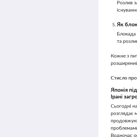
Розлив 
існуванн
Як блок
Блокада 
та розли
Кожне з пи
розширений
Стисло про
Японія пі
Ірані заг
Сьогодні на
розглядає м
продовжують
проблемами
Водночас оф