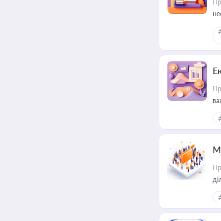
Пр
не
Е
Пр
ва
за
М
Пр