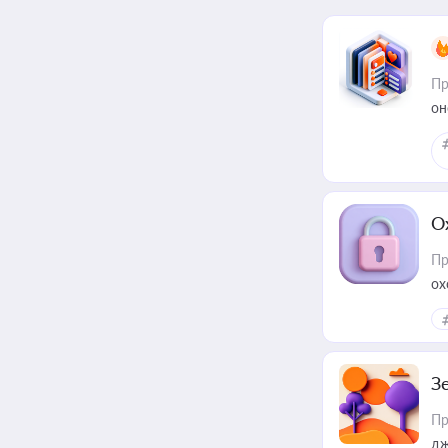
Пр
он
О
Пр
ох
З
Пр
дж