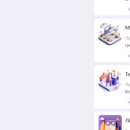
М
Пр
гр
Т
Пр
бе
Лі