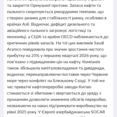
та закриття Ормузької протоки. Запаси нафти та
пального скорочуються рекордними темпами, що
створює ризики для стабільності ринку, особливо в
країнах Азії. Водночас дефіцит дизельного та
авіаційного пального загрожує логістиці та
економіці, а США та країни OECD наближаються до
критичних рівнів запасів. На тлі цих викликів Saudi
Aramco повідомила про значне зростання чистого
прибутку на 25% у першому кварталі 2026 року, що
пов’язано з підвищенням цін на нафту. Компанія
також збільшила капіталовкладення та дивіденди,
водночас перенаправляючи поставки через Червоне
море через конфлікт на Близькому Сході. У той же
час приватні нафтопереробні заводи Китаю
стикаються зі збитками і звертаються до уряду з
проханням дозволити зниження обсягів переробки,
незважаючи на наказ підтримувати виробництво на
рівні 2025 року. У Європі азербайджанська SOCAR