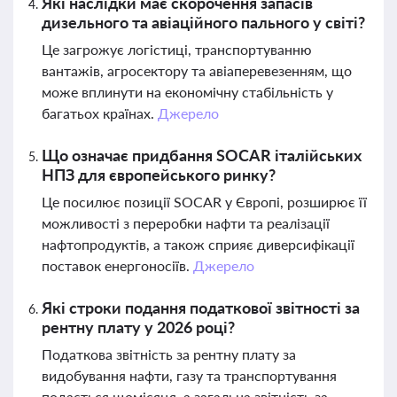
Які наслідки має скорочення запасів
дизельного та авіаційного пального у світі?
Це загрожує логістиці, транспортуванню
вантажів, агросектору та авіаперевезенням, що
може вплинути на економічну стабільність у
багатьох країнах.
Джерело
Що означає придбання SOCAR італійських
НПЗ для європейського ринку?
Це посилює позиції SOCAR у Європі, розширює її
можливості з переробки нафти та реалізації
нафтопродуктів, а також сприяє диверсифікації
поставок енергоносіїв.
Джерело
Які строки подання податкової звітності за
рентну плату у 2026 році?
Податкова звітність за рентну плату за
видобування нафти, газу та транспортування
подається щомісяця, а загальна звітність за