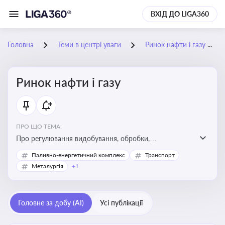
ВХІД ДО LIGA360
Головна
Теми в центрі уваги
Ринок нафти і газу
Ринок нафти і газу
ПРО ЩО ТЕМА:
Про регулювання видобування, обробки,
транспортування та реалізації нафти й природного
Паливно-енергетичний комплекс
Транспорт
газу, що критично важливо для енергетичної безпеки,
Металургія
+1
інвестицій у галузь та дотримання ліцензійних умов
діяльності
Головне за добу (AI)
Усі публікації