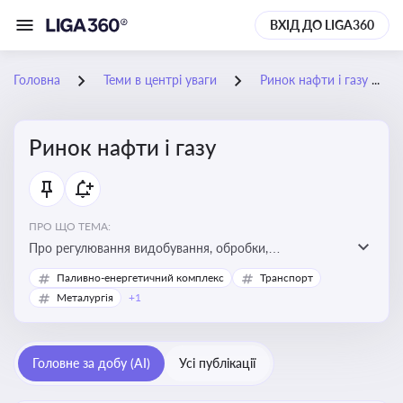
ВХІД ДО LIGA360
Головна
Теми в центрі уваги
Ринок нафти і газу
Ринок нафти і газу
ПРО ЩО ТЕМА:
Про регулювання видобування, обробки,
транспортування та реалізації нафти й природного
Паливно-енергетичний комплекс
Транспорт
газу, що критично важливо для енергетичної безпеки,
Металургія
+1
інвестицій у галузь та дотримання ліцензійних умов
діяльності
Головне за добу (AI)
Усі публікації