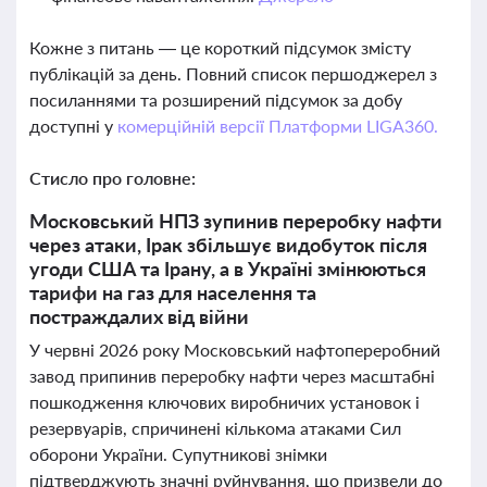
Кожне з питань — це короткий підсумок змісту
публікацій за день. Повний список першоджерел з
посиланнями та розширений підсумок за добу
доступні у
комерційній версії Платформи LIGA360.
Стисло про головне:
Московський НПЗ зупинив переробку нафти
через атаки, Ірак збільшує видобуток після
угоди США та Ірану, а в Україні змінюються
тарифи на газ для населення та
постраждалих від війни
У червні 2026 року Московський нафтопереробний
завод припинив переробку нафти через масштабні
пошкодження ключових виробничих установок і
резервуарів, спричинені кількома атаками Сил
оборони України. Супутникові знімки
підтверджують значні руйнування, що призвели до