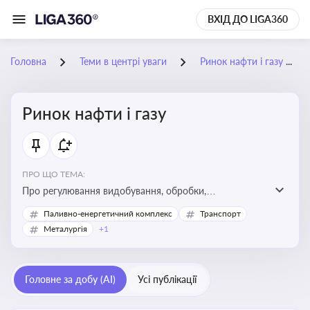
ВХІД ДО LIGA360
Головна
Теми в центрі уваги
Ринок нафти і газу
Ринок нафти і газу
ПРО ЩО ТЕМА:
Про регулювання видобування, обробки,
транспортування та реалізації нафти й природного
Паливно-енергетичний комплекс
Транспорт
газу, що критично важливо для енергетичної безпеки,
Металургія
+1
інвестицій у галузь та дотримання ліцензійних умов
діяльності
Головне за добу (AI)
Усі публікації