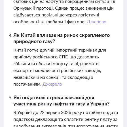
світових цін на нафту та покращенням ситуації в
Ормузькій протоці. Однак процес зниження цін
відбувається повільніше через логістичні
особливості та глобальні фактори.
Джерело
Як Китай впливає на ринок скрапленого
природного газу?
Китай готує другий імпортний термінал для
прийому російського СПГ, що дозволить
збільшити обсяги імпорту та підтримати
експортні можливості російських заводів,
незважаючи на санкції та складнощі з
постачанням.
Джерело
Які податкові строки важливі для
учасників ринку нафти та газу в Україні?
В Україні до 22 червня 2026 року потрібно подати
податкові декларації та сплатити рентну плату за
видобування вуглеводнів, транспортування нафти