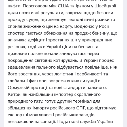
нафти. Переговори між США та Іраном у Швейцарії
дали позитивні результати, зокрема щодо безпеки
проходу суден, що зменшує геополітичні ризики та
сприяє зниженню цін на нафту. Водночас у Росії
спостерігаються обмеження на продаж бензину, що
викликає дефіцит і зростання цін у прикордонних
регіонах, тоді як в Україні ціни на бензин та
дизельне пальне почали знижуватися через
покращення світових котирувань. В Україні процес
здешевлення пального відбувається повільніше, ніж
його зростання, через логістичні особливості та
глобальні фактори, зокрема вплив ситуації в
Ормузькій протоці та нові стандарти пального.
Китай, як найбільший імпортер скрапленого
природного газу, готує другий термінал для
збільшення імпорту російського СПГ, що підтримує
експортні можливості російських заводів,
незважаючи на санкції. Податкові служби України