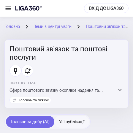
ВХІД ДО LIGA360
Головна
Теми в центрі уваги
Поштовий зв’язок та поштові послуги
Поштовий зв’язок та поштові
послуги
ПРО ЩО ТЕМА:
Сфера поштового зв’язку охоплює надання та
контроль послуг поштового обслуговування, що
Телеком та зв'язок
регулюється спеціальним законодавством. Для
бізнесу та юристів це важливо для дотримання
ліцензійних умов, участі в державних реєстрах і
Головне за добу (AI)
Усі публікації
забезпечення прав споживачів.