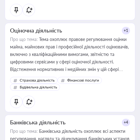
Оціночна діяльність
+1
Про що тема:
Тема охоплює правове регулювання оцінки
майна, майнових прав і професійної діяльності оцінювачів,
включно з кваліфікаційними вимогами, звітністю та
цифровими сервісами у сфері оціночної діяльності.
Відстеження нормативних і медійних змін у цій сфері
корисне для власника бізнесу, керівника, юриста або
Страхова діяльність
Фінансові послуги
бухгалтера під час оподаткування, приватизації, оренди
Будівельна діяльність
державного майна, корпоративних угод і перевірки
статусу суб'єктів оціночної діяльності
Банківська діяльність
+4
Про що тема:
Банківська діяльність охоплює всі аспекти
регулювання, нагляду та ліцензування банківських установ