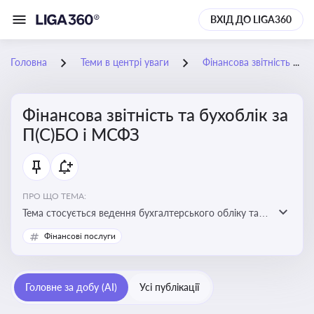
ВХІД ДО LIGA360
Головна
Теми в центрі уваги
Фінансова звітність та бухоблік за П(С)БО і МСФЗ
Фінансова звітність та бухоблік за
П(С)БО і МСФЗ
ПРО ЩО ТЕМА:
Тема стосується ведення бухгалтерського обліку та
складання фінансової звітності відповідно до
Фінансові послуги
національних і міжнародних стандартів
Головне за добу (AI)
Усі публікації