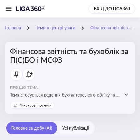
ВХІД ДО LIGA360
Головна
Теми в центрі уваги
Фінансова звітність та бухоблік за П(С)БО і МСФЗ
Фінансова звітність та бухоблік за
П(С)БО і МСФЗ
ПРО ЩО ТЕМА:
Тема стосується ведення бухгалтерського обліку та
складання фінансової звітності відповідно до
Фінансові послуги
національних і міжнародних стандартів
Головне за добу (AI)
Усі публікації