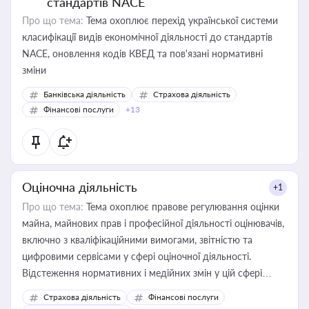
стандартів NACE
Про що тема:
Тема охоплює перехід української системи
класифікації видів економічної діяльності до стандартів
NACE, оновлення кодів КВЕД та пов'язані нормативні
зміни
Банківська діяльність
Страхова діяльність
Фінансові послуги
+13
Оціночна діяльність
+1
Про що тема:
Тема охоплює правове регулювання оцінки
майна, майнових прав і професійної діяльності оцінювачів,
включно з кваліфікаційними вимогами, звітністю та
цифровими сервісами у сфері оціночної діяльності.
Відстеження нормативних і медійних змін у цій сфері
корисне для власника бізнесу, керівника, юриста або
Страхова діяльність
Фінансові послуги
бухгалтера під час оподаткування, приватизації, оренди