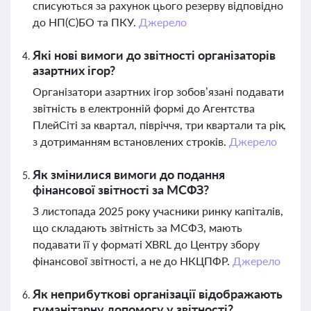
списуються за рахунок цього резерву відповідно
до НП(С)БО та ПКУ.
Джерело
Які нові вимоги до звітності організаторів
азартних ігор?
Організатори азартних ігор зобов’язані подавати
звітність в електронній формі до Агентства
ПлейСіті за квартал, півріччя, три квартали та рік,
з дотриманням встановлених строків.
Джерело
Як змінилися вимоги до подання
фінансової звітності за МСФЗ?
З листопада 2025 року учасники ринку капіталів,
що складають звітність за МСФЗ, мають
подавати її у форматі XBRL до Центру збору
фінансової звітності, а не до НКЦПФР.
Джерело
Як неприбуткові організації відображають
гуманітарну допомогу у звітності?