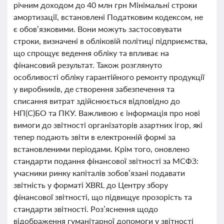
річним доходом до 40 млн грн Мінімальні строки
амортизації, встановлені Податковим кодексом, не
є обов’язковими. Вони можуть застосовувати
строки, визначені в обліковій політиці підприємства,
що спрощує ведення обліку та впливає на
фінансовий результат. Також розглянуто
особливості обліку гарантійного ремонту продукції
у виробників, де створення забезпечення та
списання витрат здійснюється відповідно до
НП(С)БО та ПКУ. Важливою є інформація про нові
вимоги до звітності організаторів азартних ігор, які
тепер подають звіти в електронній формі за
встановленими періодами. Крім того, оновлено
стандарти подання фінансової звітності за МСФЗ:
учасники ринку капіталів зобов’язані подавати
звітність у форматі XBRL до Центру збору
фінансової звітності, що підвищує прозорість та
стандарти звітності. Роз’яснення щодо
відображення гуманітарної допомоги у звітності