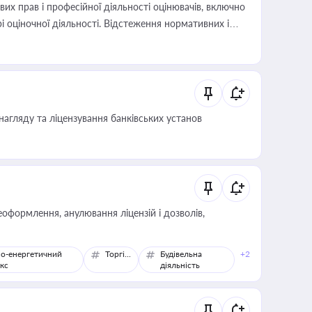
х прав і професійної діяльності оцінювачів, включно
і оціночної діяльності. Відстеження нормативних і
иста або бухгалтера під час оподаткування,
 статусу суб'єктів оціночної діяльності
нагляду та ліцензування банківських установ
оформлення, анулювання ліцензій і дозволів,
о-енергетичний
Торгівля
Будівельна
+2
кс
діяльність