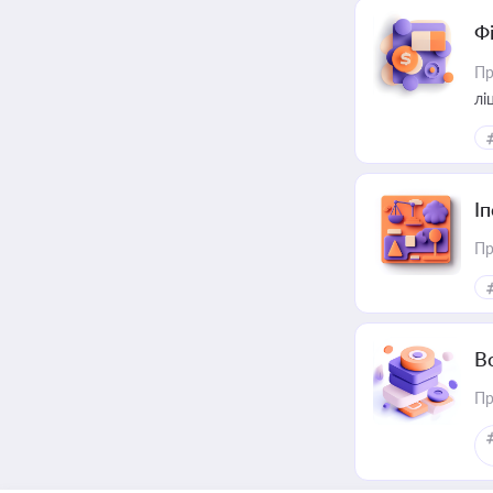
Ф
Пр
лі
І
Пр
В
Пр