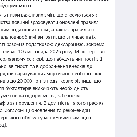
 підприємств
ають низки важливих змін, що стосуються як
мства повинні враховувати оновлені правила
анням податкових пільг, а також правильно
гальновиробничі витрати, що впливає на їх
ості разом із податковою декларацією, зокрема
 спливає 10 листопада 2025 року. Міністерство
державному секторі, що набудуть чинності з 1
ної звітності та відображення внесків до
порядок нарахування амортизації необоротних
вів до 20 000 грн із податкових різниць, що
ля бухгалтерів включають необхідність
ументів на підприємстві, забезпечує
афів за порушення. Відсутність такого графіка
а. Загалом, ці оновлення та рекомендації
лтерського обліку сучасним вимогам, що є
оці.