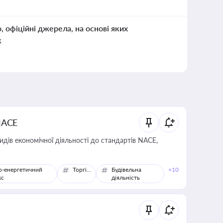
о, офіційні джерела, на основі яких
к
NACE
идів економічної діяльності до стандартів NACE,
о-енергетичний
Торгівля
Будівельна
+10
кс
діяльність