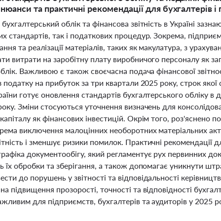
 нюанси та практичні рекомендації для бухгалтерів і
 бухгалтерський облік та фінансова звітність в Україні зазн
х стандартів, так і податкових процедур. Зокрема, підприє
ння та реалізації матеріалів, таких як макулатура, з урахув
ти витрати на заробітну плату виробничого персоналу як за
облік. Важливою є також своєчасна подача фінансової звітн
з податку на прибуток за три квартали 2025 року, строк якої
раїни готує оновлення стандартів бухгалтерського обліку в 
року. Зміни стосуються уточнення визначень для консолідова
капіталу як фінансових інвестицій. Окрім того, роз'яснено 
крема виключення малоцінних необоротних матеріальних акти
ітність і зменшує ризики помилок. Практичні рекомендації д
рафіка документообігу, який регламентує рух первинних док
ь їх обробки та зберігання, а також допомагає уникнути штр
сти до порушень у звітності та відповідальності керівництв
на підвищення прозорості, точності та відповідності бухга
жливим для підприємств, бухгалтерів та аудиторів у 2025 р