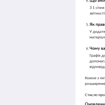
Що змін
З 1 січн
звітност
Як прав
У додатк
матеріал
Чому ва
Графік д
допомага
відповід
Кожне з пи
розширений
Стисло про
Оновлення