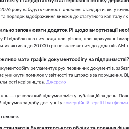
иться у стандартах бухгалтерського обліку державн
я 2026 року набудуть чинності оновлені стандарти, які уточ
і та порядок відображення внесків до статутного капіталу як
ильно заповнювати додаток РІ щодо амортизації нео
у РІ відображаються податкові різниці при нарахуванні амо
ьних активів до 20 000 грн не включається до додатків АМ т
жливо мати графік документообігу на підприємстві
окументообігу регламентує рух первинних документів, забезп
є уникнути помилок у звітності та штрафів за порушення. В
альності керівництва.
Джерело
тань — це короткий підсумок змісту публікацій за день. По
 підсумок за добу доступні у
комерційній версії Платформи
 головне:
 стандартів бухгалтерського обліку та подання фінанс