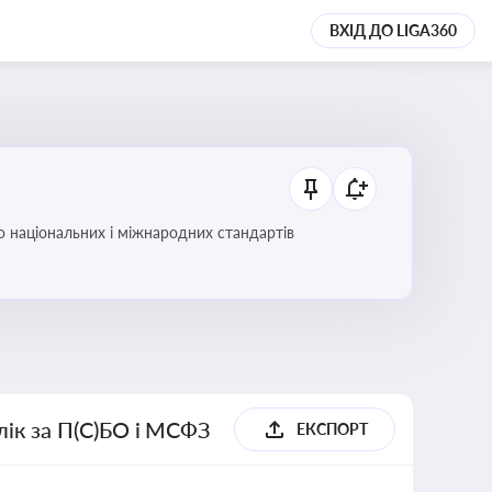
ВХІД ДО LIGA360
до національних і міжнародних стандартів
блік за П(С)БО і МСФЗ
ЕКСПОРТ