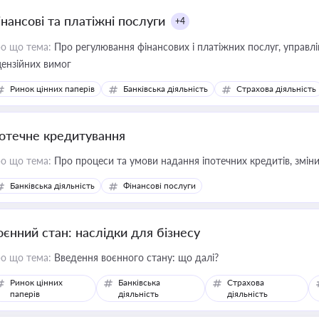
інансові та платіжні послуги
+4
о що тема:
Про регулювання фінансових і платіжних послуг, управління коштами, приймання платежів та дотримання
цензійних вимог
Ринок цінних паперів
Банківська діяльність
Страхова діяльність
потечне кредитування
о що тема:
Про процеси та умови надання іпотечних кредитів, зміни
Банківська діяльність
Фінансові послуги
оєнний стан: наслідки для бізнесу
о що тема:
Введення воєнного стану: що далі?
Ринок цінних
Банківська
Страхова
паперів
діяльність
діяльність