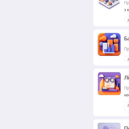
Пр
з 
ме
пр
Ба
Пр
Лі
Пр
не
П