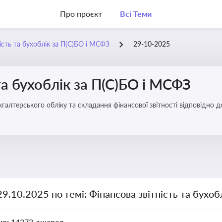
Про проєкт
Всі Теми
ість та бухоблік за П(С)БО і МСФЗ
29-10-2025
та бухоблік за П(С)БО і МСФЗ
хгалтерського обліку та складання фінансової звітності відповідно 
29.10.2025 по темі: Фінансова звітність та бухо
но:
14373 джерел