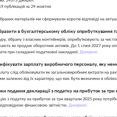
19 публікацій за 29 жовтня
ібраних матеріалів ми сформували короткі відповіді на актуал
бразити в бухгалтерському обліку оприбуткування т
ру, зібрану з власних контейнерів, оприбутковують за чистою
ають як продаж оборотних активів. До 1 січня 2027 року опе
ати при складанні податкової накладної.
Джерело
ифікувати зарплату виробничого персоналу, яку нем
плату слід обліковувати як загальновиробничі витрати на ра
ми залежно від їх характеру, що має бути визначено в обліко
оки подання декларації з податку на прибуток за три
ію з податку на прибуток за три квартали 2025 року потріб
 відповідною фінансовою звітністю.
Джерело