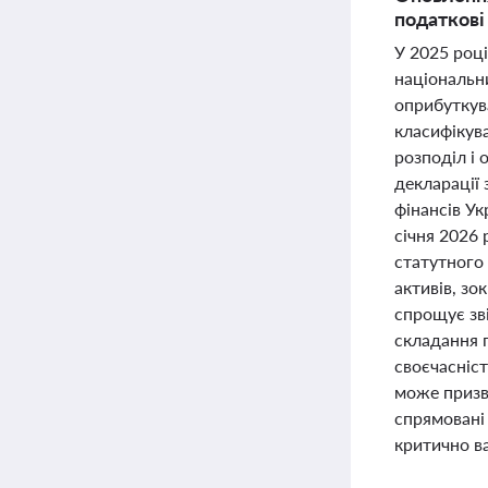
податкові
У 2025 році
національни
оприбуткува
класифікува
розподіл і 
декларації 
фінансів Ук
січня 2026 
статутного 
активів, зо
спрощує зв
складання г
своєчасніст
може призве
спрямовані 
критично ва