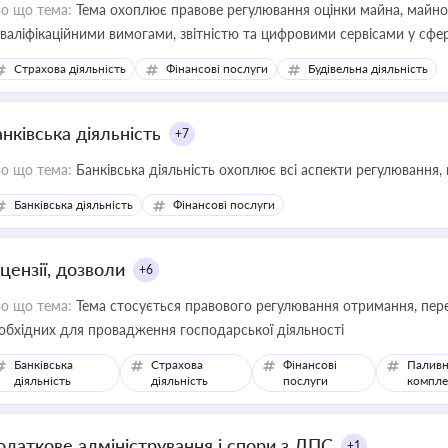
о що тема:
Тема охоплює правове регулювання оцінки майна, майнови
кваліфікаційними вимогами, звітністю та цифровими сервісами у сфер
дійних змін у цій сфері корисне для власника бізнесу, керівника, юр
Страхова діяльність
Фінансові послуги
Будівельна діяльність
иватизації, оренди державного майна, корпоративних угод і перевірки
нківська діяльність
+7
о що тема:
Банківська діяльність охоплює всі аспекти регулювання, 
Банківська діяльність
Фінансові послуги
цензії, дозволи
+6
о що тема:
Тема стосується правового регулювання отримання, пере
обхідних для провадження господарської діяльності
Банківська
Страхова
Фінансові
Паливн
діяльність
діяльність
послуги
компле
одаткове адміністрування і спори з ДПС
+1