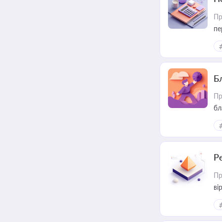
Пр
пе
Б
Пр
бл
Р
Пр
ві