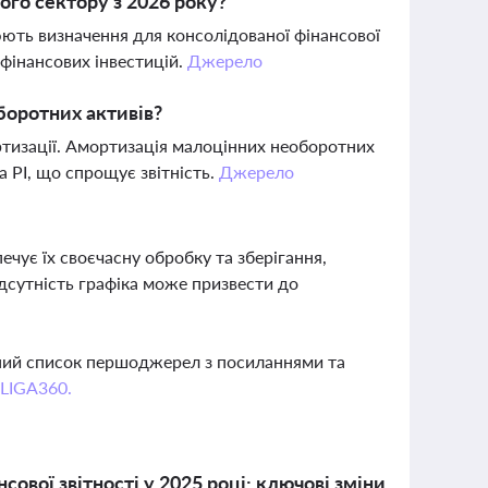
ого сектору з 2026 року?
нюють визначення для консолідованої фінансової
 фінансових інвестицій.
Джерело
боротних активів?
ртизації. Амортизація малоцінних необоротних
а РІ, що спрощує звітність.
Джерело
?
ечує їх своєчасну обробку та зберігання,
ідсутність графіка може призвести до
вний список першоджерел з посиланнями та
 LIGA360.
ової звітності у 2025 році: ключові зміни,