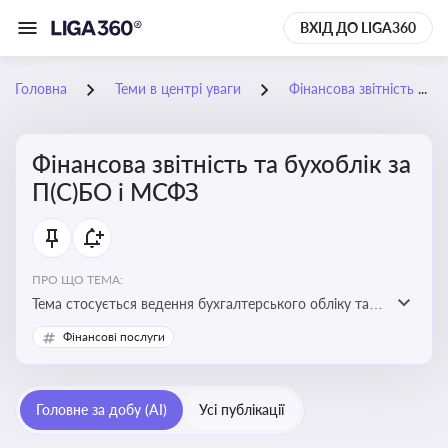
ВХІД ДО LIGA360
Головна
Теми в центрі уваги
Фінансова звітність та бухоблік за П(С)БО і МСФЗ
Фінансова звітність та бухоблік за
П(С)БО і МСФЗ
ПРО ЩО ТЕМА:
Тема стосується ведення бухгалтерського обліку та
складання фінансової звітності відповідно до
Фінансові послуги
національних і міжнародних стандартів
Головне за добу (AI)
Усі публікації