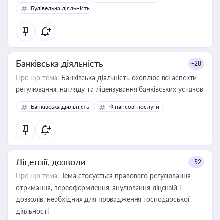
бухгалтера під час оподаткування, приватизації, оренди
Будівельна діяльність
державного майна, корпоративних угод і перевірки
статусу суб'єктів оціночної діяльності
Банківська діяльність
+28
Про що тема:
Банківська діяльність охоплює всі аспекти
регулювання, нагляду та ліцензування банківських установ
Банківська діяльність
Фінансові послуги
Ліцензії, дозволи
+52
Про що тема:
Тема стосується правового регулювання
отримання, переоформлення, анулювання ліцензій і
дозволів, необхідних для провадження господарської
діяльності