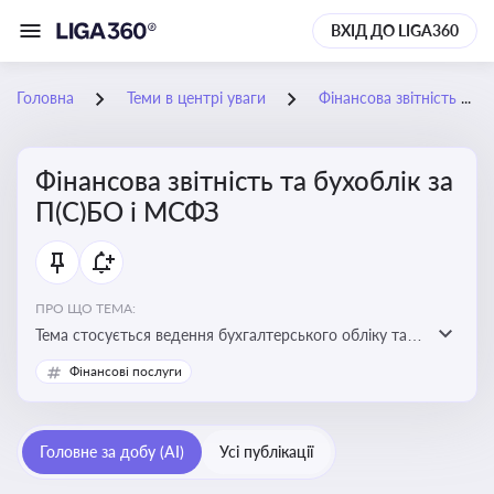
ВХІД ДО LIGA360
Головна
Теми в центрі уваги
Фінансова звітність та бухоблік за П(С)БО і МСФЗ
Фінансова звітність та бухоблік за
П(С)БО і МСФЗ
ПРО ЩО ТЕМА:
Тема стосується ведення бухгалтерського обліку та
складання фінансової звітності відповідно до
Фінансові послуги
національних і міжнародних стандартів
Головне за добу (AI)
Усі публікації