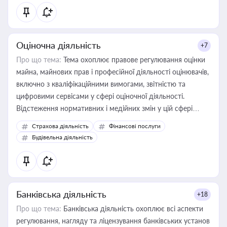
Оціночна діяльність
+7
Про що тема:
Тема охоплює правове регулювання оцінки
майна, майнових прав і професійної діяльності оцінювачів,
включно з кваліфікаційними вимогами, звітністю та
цифровими сервісами у сфері оціночної діяльності.
Відстеження нормативних і медійних змін у цій сфері
корисне для власника бізнесу, керівника, юриста або
Страхова діяльність
Фінансові послуги
бухгалтера під час оподаткування, приватизації, оренди
Будівельна діяльність
державного майна, корпоративних угод і перевірки
статусу суб'єктів оціночної діяльності
Банківська діяльність
+18
Про що тема:
Банківська діяльність охоплює всі аспекти
регулювання, нагляду та ліцензування банківських установ