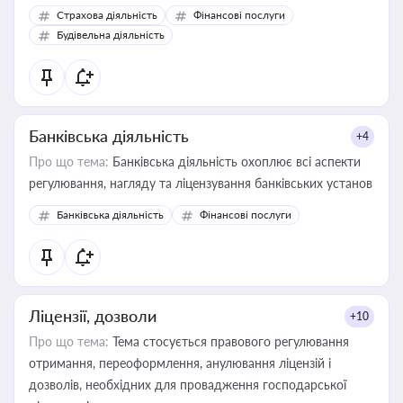
корисне для власника бізнесу, керівника, юриста або
Страхова діяльність
Фінансові послуги
бухгалтера під час оподаткування, приватизації, оренди
Будівельна діяльність
державного майна, корпоративних угод і перевірки
статусу суб'єктів оціночної діяльності
Банківська діяльність
+4
Про що тема:
Банківська діяльність охоплює всі аспекти
регулювання, нагляду та ліцензування банківських установ
Банківська діяльність
Фінансові послуги
Ліцензії, дозволи
+10
Про що тема:
Тема стосується правового регулювання
отримання, переоформлення, анулювання ліцензій і
дозволів, необхідних для провадження господарської