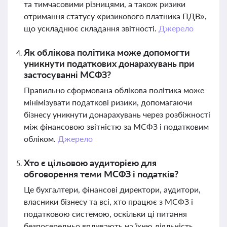
та тимчасовими різницями, а також ризики
отримання статусу «ризикового платника ПДВ»,
що ускладнює складання звітності.
Джерело
Як облікова політика може допомогти
уникнути податкових донарахувань при
застосуванні МСФЗ?
Правильно сформована облікова політика може
мінімізувати податкові ризики, допомагаючи
бізнесу уникнути донарахувань через розбіжності
між фінансовою звітністю за МСФЗ і податковим
обліком.
Джерело
Хто є цільовою аудиторією для
обговорення теми МСФЗ і податків?
Це бухгалтери, фінансові директори, аудитори,
власники бізнесу та всі, хто працює з МСФЗ і
податковою системою, оскільки ці питання
безпосередньо впливають на їхню діяльність.