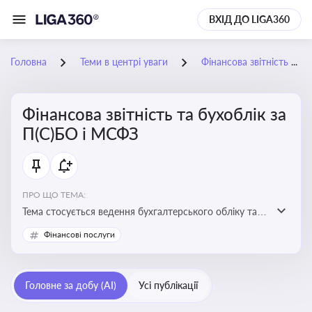
ВХІД ДО LIGA360
Головна
Теми в центрі уваги
Фінансова звітність та бухоблік за П(С)БО і МСФЗ
Фінансова звітність та бухоблік за
П(С)БО і МСФЗ
ПРО ЩО ТЕМА:
Тема стосується ведення бухгалтерського обліку та
складання фінансової звітності відповідно до
Фінансові послуги
національних і міжнародних стандартів
Головне за добу (AI)
Усі публікації