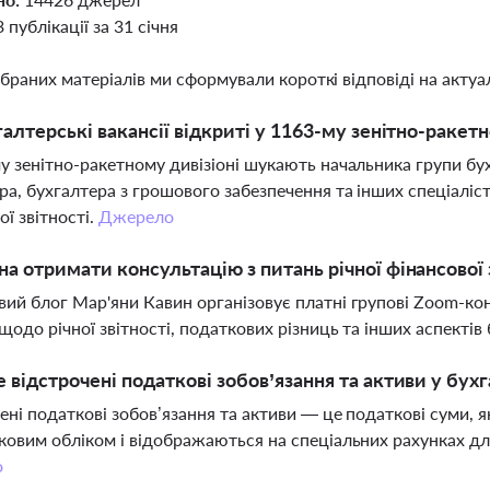
3 публікації за 31 січня
ібраних матеріалів ми сформували короткі відповіді на актуал
галтерські вакансії відкриті у 1163-му зенітно-ракетн
у зенітно-ракетному дивізіоні шукають начальника групи бух
ра, бухгалтера з грошового забезпечення та інших спеціаліст
ої звітності.
Джерело
а отримати консультацію з питань річної фінансової 
ий блог Мар'яни Кавин організовує платні групові Zoom-кон
щодо річної звітності, податкових різниць та інших аспектів
 відстрочені податкові зобов’язання та активи у бух
ені податкові зобов’язання та активи — це податкові суми, 
ковим обліком і відображаються на спеціальних рахунках дл
о