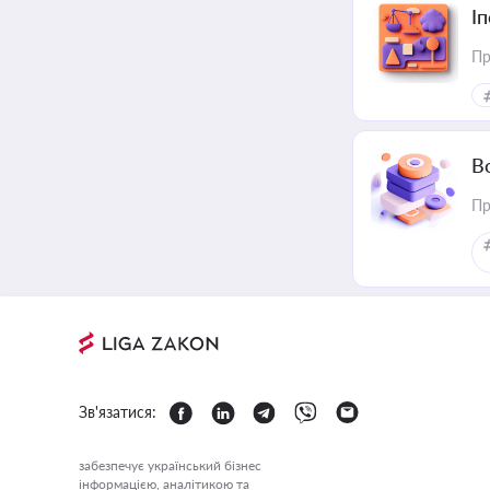
І
Пр
В
Пр
Зв'язатися:
забезпечує український бізнес
інформацією, аналітикою та