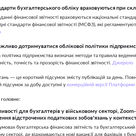
ндарти бухгалтерського обліку враховуються при скла
данні фінансової звітності враховуються національні станда
ні стандарти фінансової звітності (МСФЗ), які регламентуют
о
жливо дотримуватися облікової політики підприємс
 політика підприємства визначає методи та правила ведення
ність, точність та прозорість фінансової звітності.
Джерело
тань — це короткий підсумок змісту публікацій за день. По
 підсумок за добу доступні у
комерційній версії Платформи
 головне:
вості для бухгалтерів у військовому секторі, Zoom-ко
нення відстрочених податкових зобов’язань у контекс
умовах бухгалтерська фінансова звітність та бухгалтерськи
му секторі, де відкриваються нові вакансії для фахівців з бу