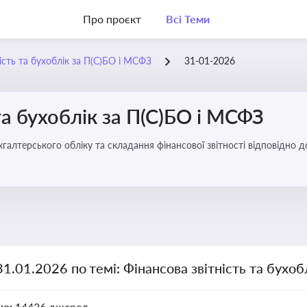
Про проєкт
Всі Теми
ість та бухоблік за П(С)БО і МСФЗ
31-01-2026
та бухоблік за П(С)БО і МСФЗ
хгалтерського обліку та складання фінансової звітності відповідно 
31.01.2026 по темі: Фінансова звітність та бухо
но:
14426 джерел