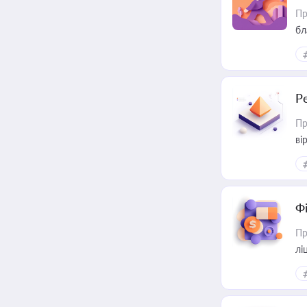
Пр
бл
Р
Пр
ві
Ф
Пр
лі