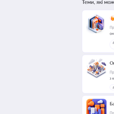
Теми, які мож
Пр
он
О
Пр
з 
ме
пр
Ба
Пр