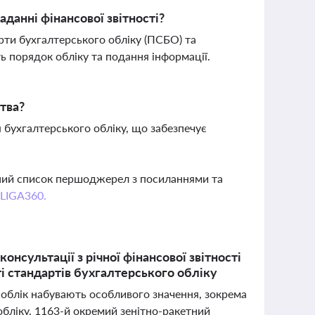
данні фінансової звітності?
рти бухгалтерського обліку (ПСБО) та
ь порядок обліку та подання інформації.
тва?
 бухгалтерського обліку, що забезпечує
вний список першоджерел з посиланнями та
 LIGA360.
нсультації з річної фінансової звітності
ті стандартів бухгалтерського обліку
й облік набувають особливого значення, зокрема
хобліку. 1163-й окремий зенітно-ракетний