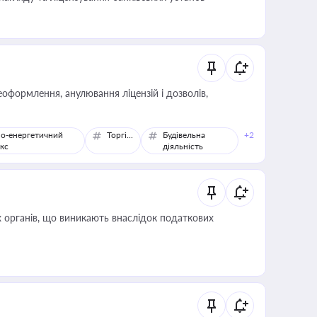
оформлення, анулювання ліцензій і дозволів,
о-енергетичний
Торгівля
Будівельна
+2
кс
діяльність
 органів, що виникають внаслідок податкових