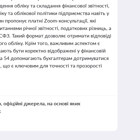
ення обліку та складання фінансової звітності,
у та облікової політики підприємства навіть у
н пропонує платні Zoom-консультації, які
аннями річної звітності, податкових різниць, а
СФЗ. Такий формат дозволяє отримати відповіді
ого обліку. Крім того, важливим аспектом є
мають бути коректно відображені у фінансовій
7 та 54 допомагають бухгалтерам дотримуватися
, що є ключовим для точності та прозорості
о, офіційні джерела, на основі яких
к