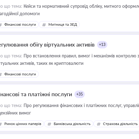
о що тема:
Кейси та нормативний супровід обліку, митного оформлен
агодійної допомоги
Фінансові послуги
Митниця та ЗЕД
егулювання обігу віртуальних активів
+13
о що тема:
Про встановлення правил, вимог і механізмів контролю 
ртуальних активів, таких як криптовалюти
Фінансові послуги
інансові та платіжні послуги
+35
о що тема:
Про регулювання фінансових і платіжних послуг, управління коштами, приймання платежів та дотримання
цензійних вимог
Ринок цінних паперів
Банківська діяльність
Страхова діяльність