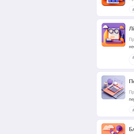
Лі
Пр
не
П
Пр
пе
Б