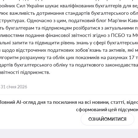
ройних Сил України шукає кваліфікованих бухгалтерів для вед
ює важливість дотримання стандартів бухгалтерського облік
структурах. Одночасно з цим, податковий блог Мар'яни Кави
 бухгалтерам та підприємцям розібратися з актуальними пит
ливостями подання фінансової звітності згідно з ПСБО та М
альні запити та підвищити рівень знань у сфері бухгалтерськ
 щодо відстрочених податкових зобов’язань та активів, які 
Алгоритм розрахунку та облік цих показників на рахунках 1
артів бухгалтерського обліку та податкового законодавства
звітності підприємств.
,
31 січня 2026
Повний AI-огляд дня та посилання на всі новини, статті, віде
сформований цей підсумо
ОЗНАЙОМИТИСЯ