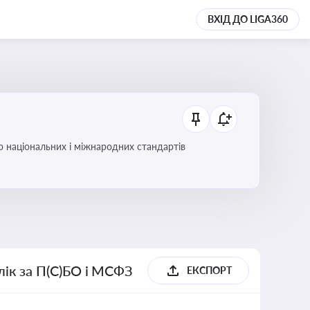
ВХІД ДО LIGA360
до національних і міжнародних стандартів
блік за П(С)БО і МСФЗ
ЕКСПОРТ