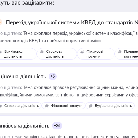
уть вас зацікавити:
Перехід української системи КВЕД до стандартів 
о що тема:
Тема охоплює перехід української системи класифікації в
овлення кодів КВЕД та пов'язані нормативні зміни
Банківська
Страхова
Фінансові
Паливн
діяльність
діяльність
послуги
компле
ціночна діяльність
+5
о що тема:
Тема охоплює правове регулювання оцінки майна, майнови
кваліфікаційними вимогами, звітністю та цифровими сервісами у сфер
дійних змін у цій сфері корисне для власника бізнесу, керівника, юр
Страхова діяльність
Фінансові послуги
Будівельна діяльність
иватизації, оренди державного майна, корпоративних угод і перевірки
нківська діяльність
+26
о що тема:
Банківська діяльність охоплює всі аспекти регулювання, 