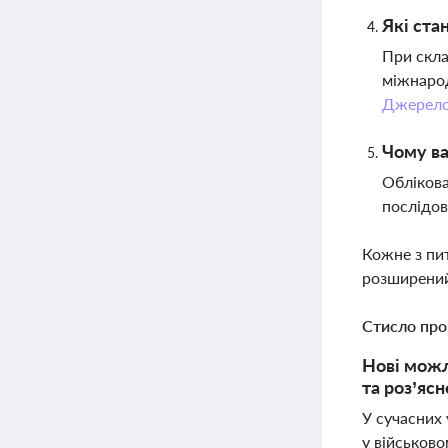
Які ста
При скла
міжнарод
Джерел
Чому ва
Облікова
послідов
Кожне з пи
розширений
Стисло про
Нові можли
та роз’яс
У сучасних 
у військово