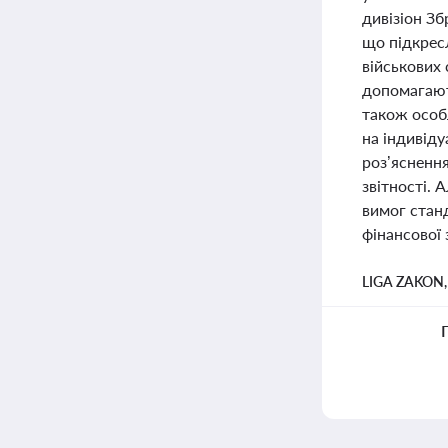
дивізіон Зб
що підкресл
військових 
допомагають
також особ
на індивіду
роз’яснення
звітності. 
вимог станд
фінансової 
LIGA ZAKON