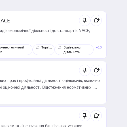
NACE
идів економічної діяльності до стандартів NACE,
о-енергетичний
Торгівля
Будівельна
+10
кс
діяльність
х прав і професійної діяльності оцінювачів, включно
і оціночної діяльності. Відстеження нормативних і
иста або бухгалтера під час оподаткування,
 статусу суб'єктів оціночної діяльності
нагляду та ліцензування банківських установ