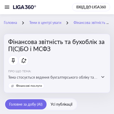
ВХІД ДО LIGA360
Головна
Теми в центрі уваги
Фінансова звітність та бухоблік за П(С)БО і МСФЗ
Фінансова звітність та бухоблік за
П(С)БО і МСФЗ
ПРО ЩО ТЕМА:
Тема стосується ведення бухгалтерського обліку та
складання фінансової звітності відповідно до
Фінансові послуги
національних і міжнародних стандартів
Головне за добу (AI)
Усі публікації