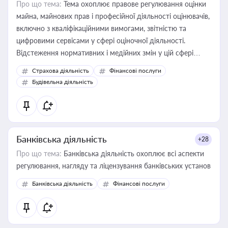
Про що тема:
Тема охоплює правове регулювання оцінки
майна, майнових прав і професійної діяльності оцінювачів,
включно з кваліфікаційними вимогами, звітністю та
цифровими сервісами у сфері оціночної діяльності.
Відстеження нормативних і медійних змін у цій сфері
корисне для власника бізнесу, керівника, юриста або
Страхова діяльність
Фінансові послуги
бухгалтера під час оподаткування, приватизації, оренди
Будівельна діяльність
державного майна, корпоративних угод і перевірки
статусу суб'єктів оціночної діяльності
Банківська діяльність
+28
Про що тема:
Банківська діяльність охоплює всі аспекти
регулювання, нагляду та ліцензування банківських установ
Банківська діяльність
Фінансові послуги