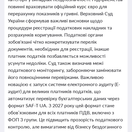
повинні враховувати офіційний курс євро для
перерахунку показників у гривні. Верховний Суд
України сформував важливі висновки щодо
процедури реєстрації податкових накладних та
розрахунків коригування. Податкові органи
зобов'язані чітко конкретизувати перелік
документів, необхідних для реєстрації, інакше
платник податків позбавляється можливості
усунути недоліки. Суд також визначив межі
податкового моніторингу, забороняючи замінювати
його повноцінними перевірками. Важливою
новацією є запуск системи електронного аудиту (Е-
аудит) для великих платників податків, що
автоматизує перевірку бухгалтерських даних через
формат SAF-T UA. З 2027 року цей формат стане
обов’язковим для всіх платників ПДВ, включно з
ФОП 3 групи. Це підвищить прозорість податкового
контролю, але вимагатиме від бізнесу бездоганного