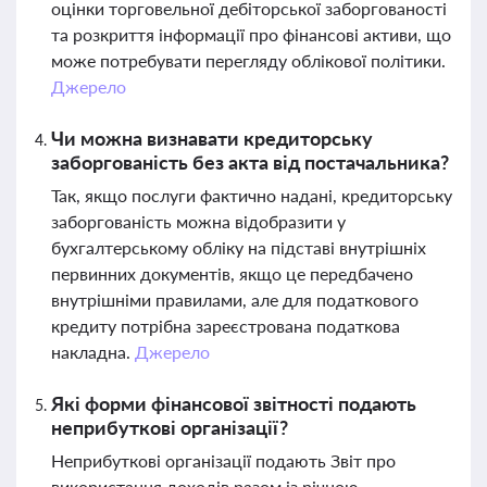
оцінки торговельної дебіторської заборгованості
та розкриття інформації про фінансові активи, що
може потребувати перегляду облікової політики.
Джерело
Чи можна визнавати кредиторську
заборгованість без акта від постачальника?
Так, якщо послуги фактично надані, кредиторську
заборгованість можна відобразити у
бухгалтерському обліку на підставі внутрішніх
первинних документів, якщо це передбачено
внутрішніми правилами, але для податкового
кредиту потрібна зареєстрована податкова
накладна.
Джерело
Які форми фінансової звітності подають
неприбуткові організації?
Неприбуткові організації подають Звіт про
використання доходів разом із річною