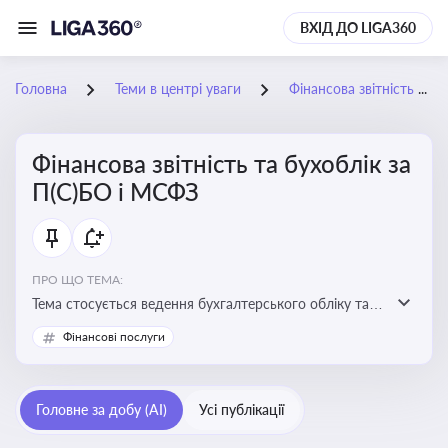
ВХІД ДО LIGA360
Головна
Теми в центрі уваги
Фінансова звітність та бухоблік за П(С)БО і МСФЗ
Фінансова звітність та бухоблік за
П(С)БО і МСФЗ
ПРО ЩО ТЕМА:
Тема стосується ведення бухгалтерського обліку та
складання фінансової звітності відповідно до
Фінансові послуги
національних і міжнародних стандартів
Головне за добу (AI)
Усі публікації