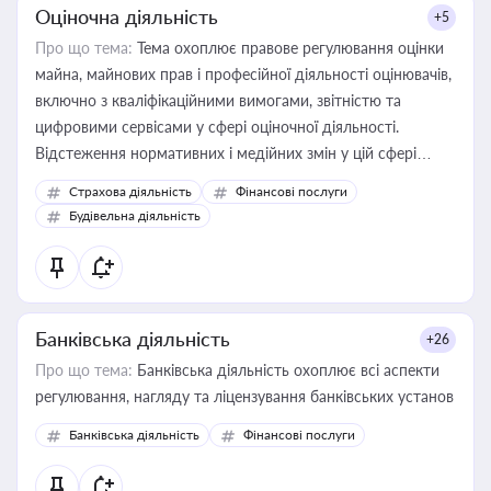
Оціночна діяльність
+5
Про що тема:
Тема охоплює правове регулювання оцінки
майна, майнових прав і професійної діяльності оцінювачів,
включно з кваліфікаційними вимогами, звітністю та
цифровими сервісами у сфері оціночної діяльності.
Відстеження нормативних і медійних змін у цій сфері
корисне для власника бізнесу, керівника, юриста або
Страхова діяльність
Фінансові послуги
бухгалтера під час оподаткування, приватизації, оренди
Будівельна діяльність
державного майна, корпоративних угод і перевірки
статусу суб'єктів оціночної діяльності
Банківська діяльність
+26
Про що тема:
Банківська діяльність охоплює всі аспекти
регулювання, нагляду та ліцензування банківських установ
Банківська діяльність
Фінансові послуги