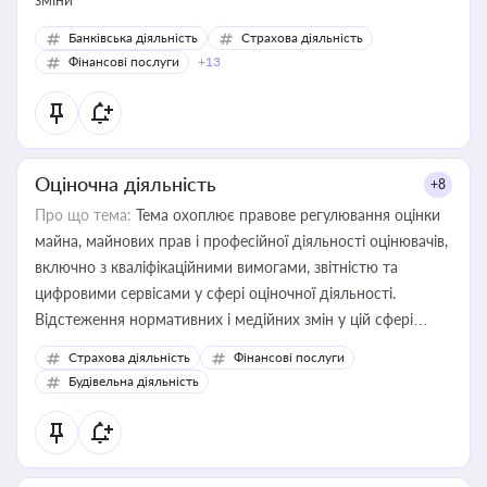
Банківська діяльність
Страхова діяльність
Фінансові послуги
+13
Оціночна діяльність
+8
Про що тема:
Тема охоплює правове регулювання оцінки
майна, майнових прав і професійної діяльності оцінювачів,
включно з кваліфікаційними вимогами, звітністю та
цифровими сервісами у сфері оціночної діяльності.
Відстеження нормативних і медійних змін у цій сфері
корисне для власника бізнесу, керівника, юриста або
Страхова діяльність
Фінансові послуги
бухгалтера під час оподаткування, приватизації, оренди
Будівельна діяльність
державного майна, корпоративних угод і перевірки
статусу суб'єктів оціночної діяльності