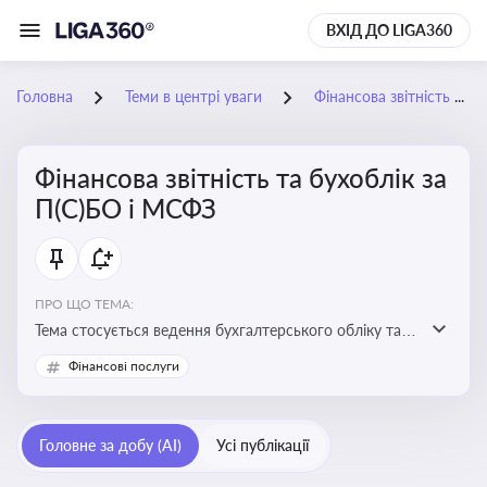
ВХІД ДО LIGA360
Головна
Теми в центрі уваги
Фінансова звітність та бухоблік за П(С)БО і МСФЗ
Фінансова звітність та бухоблік за
П(С)БО і МСФЗ
ПРО ЩО ТЕМА:
Тема стосується ведення бухгалтерського обліку та
складання фінансової звітності відповідно до
Фінансові послуги
національних і міжнародних стандартів
Головне за добу (AI)
Усі публікації