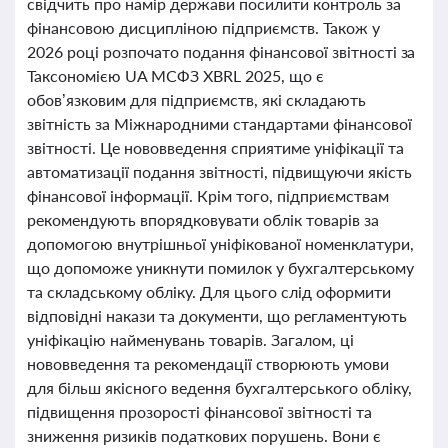
свідчить про намір держави посилити контроль за
фінансовою дисципліною підприємств. Також у
2026 році розпочато подання фінансової звітності за
Таксономією UA МСФЗ XBRL 2025, що є
обов’язковим для підприємств, які складають
звітність за Міжнародними стандартами фінансової
звітності. Це нововведення сприятиме уніфікації та
автоматизації подання звітності, підвищуючи якість
фінансової інформації. Крім того, підприємствам
рекомендують впорядковувати облік товарів за
допомогою внутрішньої уніфікованої номенклатури,
що допоможе уникнути помилок у бухгалтерському
та складському обліку. Для цього слід оформити
відповідні накази та документи, що регламентують
уніфікацію найменувань товарів. Загалом, ці
нововведення та рекомендації створюють умови
для більш якісного ведення бухгалтерського обліку,
підвищення прозорості фінансової звітності та
зниження ризиків податкових порушень. Вони є