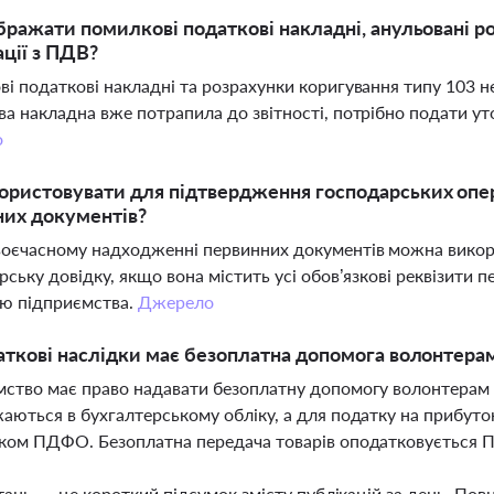
бражати помилкові податкові накладні, анульовані р
ції з ПДВ?
і податкові накладні та розрахунки коригування типу 103 
а накладна вже потрапила до звітності, потрібно подати у
о
ристовувати для підтвердження господарських опе
них документів?
оєчасному надходженні первинних документів можна викор
рську довідку, якщо вона містить усі обов’язкові реквізити
ою підприємства.
Джерело
аткові наслідки має безоплатна допомога волонтерам
ство має право надавати безоплатну допомогу волонтерам
аються в бухгалтерському обліку, а для податку на прибут
ком ПДФО. Безоплатна передача товарів оподатковується 
тань — це короткий підсумок змісту публікацій за день. По