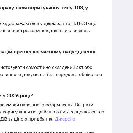
озрахунком коригування типу 103, у
не відображаються у декларації з ПДВ. Якщо
точнюючий розрахунок для її виключення.
рацій при несвоєчасному надходженні
истовувати самостійно складений акт або
 первинного документа і затверджена обліковою
 у 2026 році?
 за умови належного оформлення. Витрати
ок коригування не здійснюються, якщо волонтер
ПДВ за ціною придбання.
Джерело
вний список першоджерел з посиланнями та