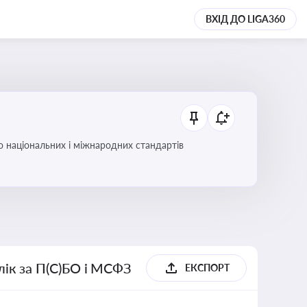
ВХІД ДО LIGA360
до національних і міжнародних стандартів
блік за П(С)БО і МСФЗ
ЕКСПОРТ