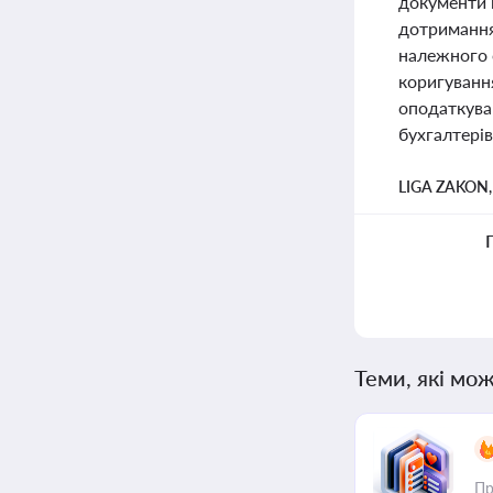
документи 
дотримання
належного 
коригуванн
оподаткуван
бухгалтерів
LIGA ZAKON
Теми, які мож
Пр