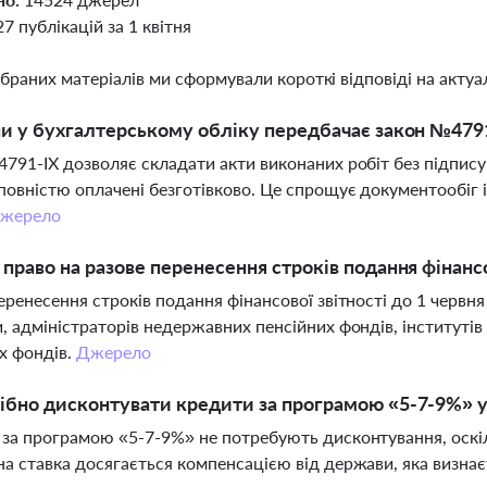
27 публікацій за 1 квітня
ібраних матеріалів ми сформували короткі відповіді на актуал
ни у бухгалтерському обліку передбачає закон №4791
791-ІХ дозволяє складати акти виконаних робіт без підпис
повністю оплачені безготівково. Це спрощує документообіг 
жерело
 право на разове перенесення строків подання фінансов
еренесення строків подання фінансової звітності до 1 червня
, адміністраторів недержавних пенсійних фондів, інститутів
х фондів.
Джерело
ібно дисконтувати кредити за програмою «5-7-9%» 
за програмою «5-7-9%» не потребують дисконтування, оскіл
а ставка досягається компенсацією від держави, яка визна