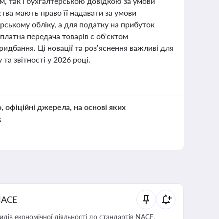
, так і бухгалтерською довідкою за умови
ва мають право її надавати за умови
ському обліку, а для податку на прибуток
латна передача товарів є об'єктом
идбання. Ці новації та роз’яснення важливі для
та звітності у 2026 році.
о, офіційні джерела, на основі яких
к
NACE
идів економічної діяльності до стандартів NACE,