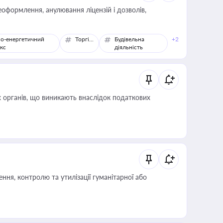
оформлення, анулювання ліцензій і дозволів,
о-енергетичний
Торгівля
Будівельна
+2
кс
діяльність
 органів, що виникають внаслідок податкових
ня, контролю та утилізації гуманітарної або