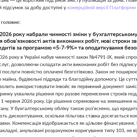
 підсумок за добу доступні у
комерційній версії Платформи
 головне:
 2026 року набрали чинності зміни у бухгалтерському 
 обов'язковості актів виконаних робіт, нові строки зв
едитів за програмою «5-7-9%» та оподаткування без
2026 року в Україні набув чинності закон №4791-ІХ, який с
слуг, дозволяючи складати акти виконаних робіт без підпис
і послуги повністю оплачені безготівково. Закон не поширює
 майна, будівельні підряди та благодійну допомогу. Це сут
зволить використовувати інвойс як первинний документ заміст
инку ухвалила рішення про разове перенесення строків пода
о 1 червня 2026 року. Це рішення спрямоване на зменшення н
тану. У бухгалтерському обліку також роз’яснено, що креди
ють дисконтування, оскільки пільгова ставка досягається к
авки. Компенсація відображається як цільове фінансування.
акладні, анульовані розрахунком коригування типу 103, не в