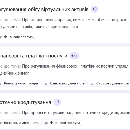
егулювання обігу віртуальних активів
+9
о що тема:
Про встановлення правил, вимог і механізмів контролю 
ртуальних активів, таких як криптовалюти
Фінансові послуги
інансові та платіжні послуги
+28
о що тема:
Про регулювання фінансових і платіжних послуг, управління коштами, приймання платежів та дотримання
цензійних вимог
Ринок цінних паперів
Банківська діяльність
Страхова діяльність
потечне кредитування
+1
о що тема:
Про процеси та умови надання іпотечних кредитів, зміни
Банківська діяльність
Фінансові послуги