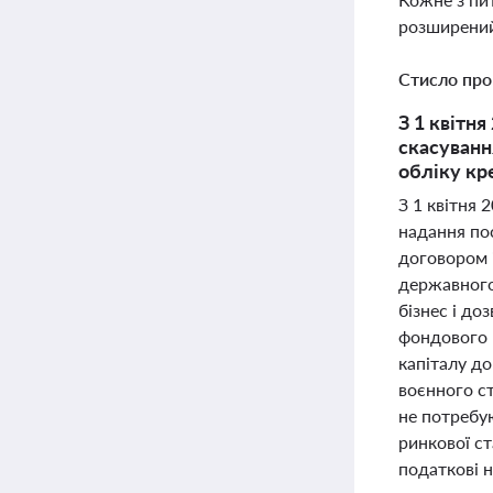
розширений
Стисло про
З 1 квітня
скасування
обліку кр
З 1 квітня 
надання по
договором 
державного
бізнес і до
фондового р
капіталу д
воєнного с
не потребу
ринкової ст
податкові н