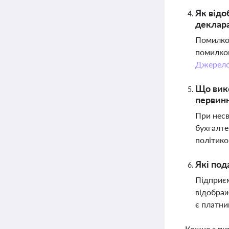
Як відо
деклара
Помилков
помилков
Джерел
Що вико
первин
При несв
бухгалте
політик
Які под
Підприєм
відображ
є платни
Кожне з пи