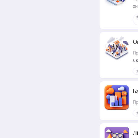
он
О
Пр
з 
ме
пр
Ба
Пр
Лі