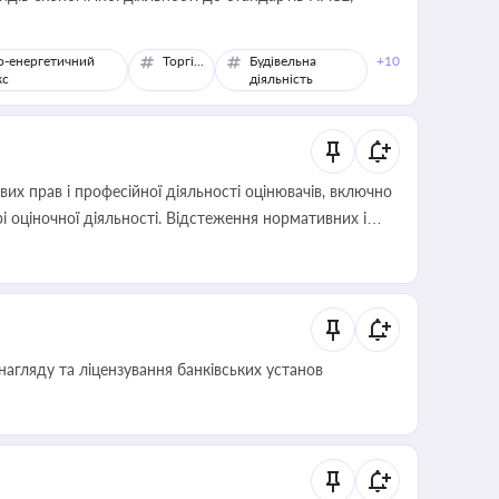
о-енергетичний
Торгівля
Будівельна
+10
кс
діяльність
х прав і професійної діяльності оцінювачів, включно
і оціночної діяльності. Відстеження нормативних і
иста або бухгалтера під час оподаткування,
 статусу суб'єктів оціночної діяльності
нагляду та ліцензування банківських установ