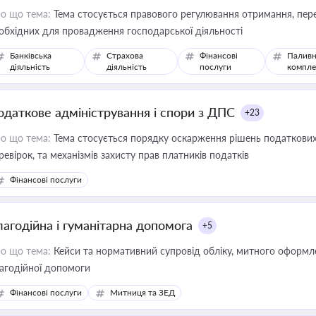
о що тема:
Тема стосується правового регулювання отримання, пере
обхідних для провадження господарської діяльності
Банківська
Страхова
Фінансові
Паливн
діяльність
діяльність
послуги
компле
одаткове адміністрування і спори з ДПС
+23
о що тема:
Тема стосується порядку оскарження рішень податкових
ревірок, та механізмів захисту прав платників податків
Фінансові послуги
лагодійна і гуманітарна допомога
+5
о що тема:
Кейси та нормативний супровід обліку, митного оформлен
агодійної допомоги
Фінансові послуги
Митниця та ЗЕД