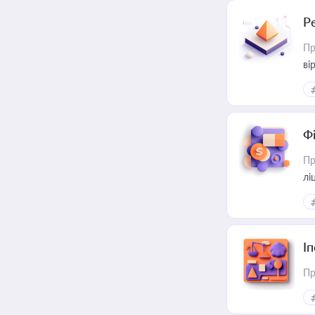
Р
Пр
ві
Ф
Пр
лі
І
Пр