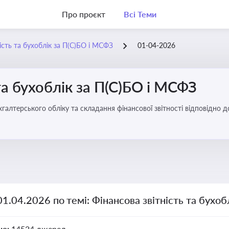
Про проєкт
Всі Теми
ість та бухоблік за П(С)БО і МСФЗ
01-04-2026
та бухоблік за П(С)БО і МСФЗ
хгалтерського обліку та складання фінансової звітності відповідно 
01.04.2026 по темі: Фінансова звітність та бухо
но:
14524 джерел