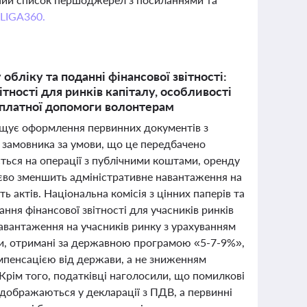
 LIGA360.
обліку та поданні фінансової звітності:
ітності для ринків капіталу, особливості
оплатної допомоги волонтерам
прощує оформлення первинних документів з
у замовника за умови, що це передбачено
ться на операції з публічними коштами, оренду
тєво зменшить адміністративне навантаження на
ь актів. Національна комісія з цінних паперів та
ння фінансової звітності для учасників ринків
авантаження на учасників ринку з урахуванням
ти, отримані за державною програмою «5-7-9%»,
омпенсацією від держави, а не зниженням
 Крім того, податківці наголосили, що помилкові
ідображаються у декларації з ПДВ, а первинні