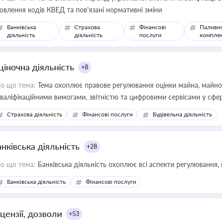
овлення кодів КВЕД та пов'язані нормативні зміни
Банківська
Страхова
Фінансові
Паливн
діяльність
діяльність
послуги
компле
ціночна діяльність
+8
о що тема:
Тема охоплює правове регулювання оцінки майна, майнови
кваліфікаційними вимогами, звітністю та цифровими сервісами у сфер
дійних змін у цій сфері корисне для власника бізнесу, керівника, юр
Страхова діяльність
Фінансові послуги
Будівельна діяльність
иватизації, оренди державного майна, корпоративних угод і перевірки
нківська діяльність
+28
о що тема:
Банківська діяльність охоплює всі аспекти регулювання, 
Банківська діяльність
Фінансові послуги
цензії, дозволи
+53