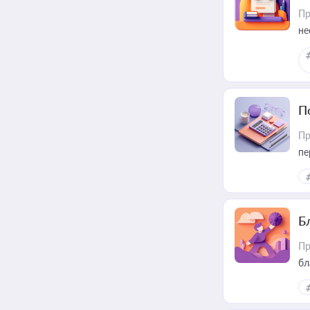
Пр
не
П
Пр
пе
Б
Пр
бл