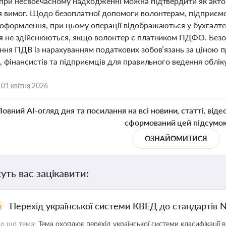
при несвоєчасному надходженні можна підтвердити як актом
 вимог. Щодо безоплатної допомоги волонтерам, підприємст
оформлення, при цьому операції відображаються у бухгалтер
я не здійснюються, якщо волонтер є платником ПДФО. Безоп
ня ПДВ із нарахуванням податкових зобов’язань за ціною пр
, фінансистів та підприємців для правильного ведення обліку 
,
01 квітня 2026
Повний AI-огляд дня та посилання на всі новини, статті, віде
сформований цей підсумо
ОЗНАЙОМИТИСЯ
уть вас зацікавити:
Перехід української системи КВЕД до стандартів 
о що тема:
Тема охоплює перехід української системи класифікації в