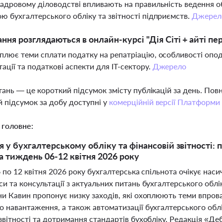
кадровому діловодстві впливають на правильність ведення 
ю бухгалтерського обліку та звітності підприємств.
Джерел
ання розглядаються в онлайн-курсі "Дія Сіті + айті пе
плює теми сплати податку на репатріацію, особливості опода
ації та податкові аспекти для IT-сектору.
Джерело
тань — це короткий підсумок змісту публікацій за день. По
 підсумок за добу доступні у
комерційній версії Платформи
 головне:
 у бухгалтерському обліку та фінансовій звітності: п
а тиждень 06-12 квітня 2026 року
6 по 12 квітня 2026 року бухгалтерська спільнота очікує на
и та консультації з актуальних питань бухгалтерського обл
ни Кавин пропонує низку заходів, які охоплюють теми впро
о навантаження, а також автоматизації бухгалтерського обл
звітності та дотримання стандартів бухобліку. Редакція «Д