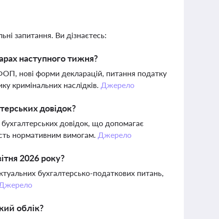
ьні запитання. Ви дізнаєтесь:
нарах наступного тижня?
ФОП, нові форми декларацій, питання податку
ику кримінальних наслідків.
Джерело
лтерських довідок?
 бухгалтерських довідок, що допомагає
ність нормативним вимогам.
Джерело
вітня 2026 року?
актуальних бухгалтерсько-податкових питань,
Джерело
кий облік?