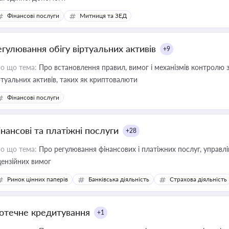
Фінансові послуги
Митниця та ЗЕД
егулювання обігу віртуальних активів
+9
о що тема:
Про встановлення правил, вимог і механізмів контролю 
ртуальних активів, таких як криптовалюти
Фінансові послуги
інансові та платіжні послуги
+28
о що тема:
Про регулювання фінансових і платіжних послуг, управління коштами, приймання платежів та дотримання
цензійних вимог
Ринок цінних паперів
Банківська діяльність
Страхова діяльність
потечне кредитування
+1