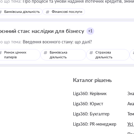
о що тема:
Про процеси та умови надання іпотечних кредитів, зміни
Банківська діяльність
Фінансові послуги
оєнний стан: наслідки для бізнесу
+1
о що тема:
Введення воєнного стану: що далі?
Ринок цінних
Банківська
Страхова
паперів
діяльність
діяльність
Каталог рішень
Liga360: Керівник
Зн
Liga360: Юрист
Ак
Liga360: Бухгалтер
Тем
Liga360: PR-менеджер
Усі