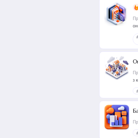
Пр
он
О
Пр
з 
ме
пр
Ба
Пр