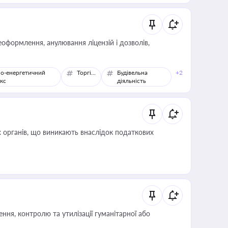
оформлення, анулювання ліцензій і дозволів,
о-енергетичний
Торгівля
Будівельна
+2
кс
діяльність
 органів, що виникають внаслідок податкових
ня, контролю та утилізації гуманітарної або