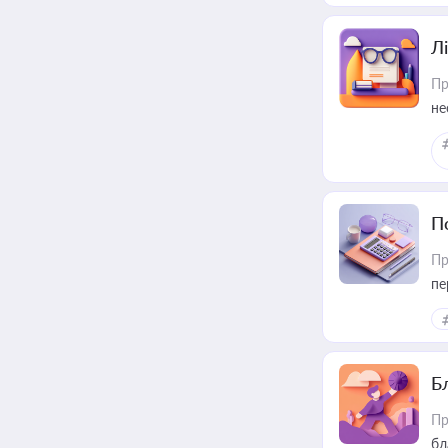
Лі
Пр
не
П
Пр
пе
Б
Пр
бл