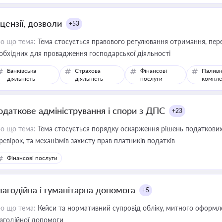
цензії, дозволи
+53
о що тема:
Тема стосується правового регулювання отримання, пере
обхідних для провадження господарської діяльності
Банківська
Страхова
Фінансові
Паливн
діяльність
діяльність
послуги
компле
одаткове адміністрування і спори з ДПС
+23
о що тема:
Тема стосується порядку оскарження рішень податкових
ревірок, та механізмів захисту прав платників податків
Фінансові послуги
лагодійна і гуманітарна допомога
+5
о що тема:
Кейси та нормативний супровід обліку, митного оформлен
агодійної допомоги