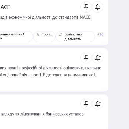
NACE
идів економічної діяльності до стандартів NACE,
о-енергетичний
Торгівля
Будівельна
+10
кс
діяльність
х прав і професійної діяльності оцінювачів, включно
і оціночної діяльності. Відстеження нормативних і
иста або бухгалтера під час оподаткування,
 статусу суб'єктів оціночної діяльності
нагляду та ліцензування банківських установ