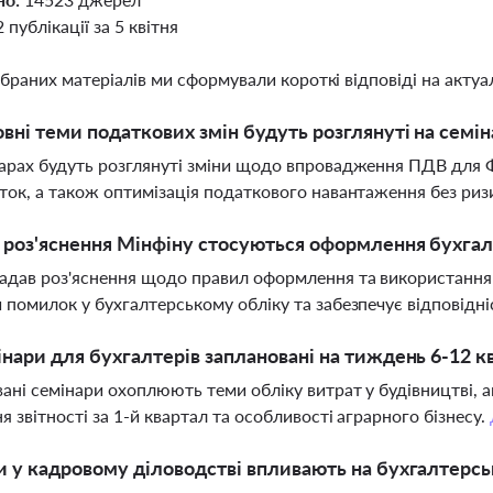
2 публікації за 5 квітня
ібраних матеріалів ми сформували короткі відповіді на актуал
овні теми податкових змін будуть розглянуті на семі
арах будуть розглянуті зміни щодо впровадження ПДВ для 
ток, а також оптимізація податкового навантаження без риз
і роз'яснення Мінфіну стосуються оформлення бухга
адав роз'яснення щодо правил оформлення та використання
 помилок у бухгалтерському обліку та забезпечує відповід
інари для бухгалтерів заплановані на тиждень 6-12 к
ані семінари охоплюють теми обліку витрат у будівництві, 
я звітності за 1-й квартал та особливості аграрного бізнесу.
и у кадровому діловодстві впливають на бухгалтерсь