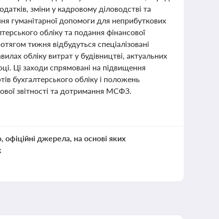
датків, зміни у кадровому діловодстві та
ння гуманітарної допомоги для неприбуткових
лтерського обліку та подання фінансової
ротягом тижня відбудуться спеціалізовані
вилах обліку витрат у будівництві, актуальних
оці. Ці заходи спрямовані на підвищення
ртів бухгалтерського обліку і положень
сової звітності та дотримання МСФЗ.
о, офіційні джерела, на основі яких
к