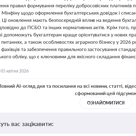
ння правил формування переліку добросовісних платників по
я Мінфіну щодо оформлення бухгалтерських довідок і списа
. Ці оновлення мають безпосередній вплив на ведення бухга
ідповідно до ПСБО та інших нормативних актів. Крім того, п
кі допоможуть бухгалтерам краще орієнтуватися у нових пра
питаннях, а також особливостях аграрного бізнесу у 2026 р
ї фахівців та забезпечення правильного застосування станда
ького обліку, що є ключовими для якісного складання фінан
,
05 квітня 2026
Повний AI-огляд дня та посилання на всі новини, статті, віде
сформований цей підсумо
ОЗНАЙОМИТИСЯ
уть вас зацікавити: