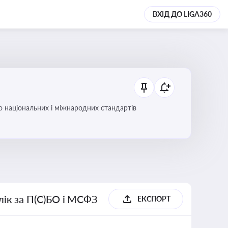
ВХІД ДО LIGA360
до національних і міжнародних стандартів
блік за П(С)БО і МСФЗ
ЕКСПОРТ