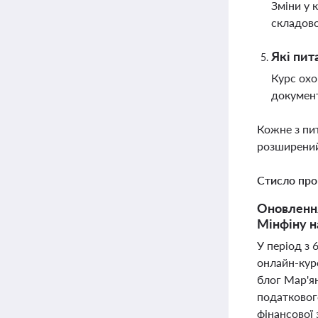
Зміни у 
складово
Які пит
Курс охо
документ
Кожне з пи
розширений
Стисло про
Оновлення
Мінфіну н
У період з 
онлайн-курс
блог Мар'я
податковог
фінансової 