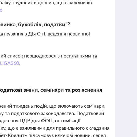
обліку трудових відносин, що є важливою
о
рвинка, бухоблік, податки"?
ткування в Дія Сіті, ведення первинної
вний список першоджерел з посиланнями та
 LIGA360.
одаткові зміни, семінари та роз'яснення
сичений тиждень подій, що включають семінари,
іку та податкового законодавства. Податковий
вадження ПДВ для ФОП, оптимізації
іку, що є важливими для правильного складання
ебет-Кредит» підсумовує ключові новини, серед