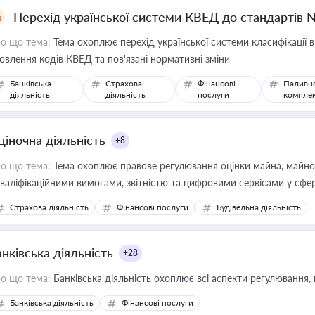
Перехід української системи КВЕД до стандартів 
о що тема:
Тема охоплює перехід української системи класифікації в
овлення кодів КВЕД та пов'язані нормативні зміни
Банківська
Страхова
Фінансові
Паливн
діяльність
діяльність
послуги
компле
ціночна діяльність
+8
о що тема:
Тема охоплює правове регулювання оцінки майна, майнови
кваліфікаційними вимогами, звітністю та цифровими сервісами у сфер
дійних змін у цій сфері корисне для власника бізнесу, керівника, юр
Страхова діяльність
Фінансові послуги
Будівельна діяльність
иватизації, оренди державного майна, корпоративних угод і перевірки
нківська діяльність
+28
о що тема:
Банківська діяльність охоплює всі аспекти регулювання, 
Банківська діяльність
Фінансові послуги