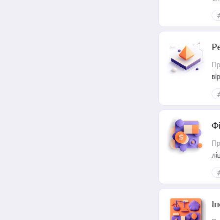
Р
Пр
ві
Ф
Пр
лі
І