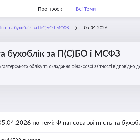
Про проєкт
Всі Теми
ість та бухоблік за П(С)БО і МСФЗ
05-04-2026
та бухоблік за П(С)БО і МСФЗ
хгалтерського обліку та складання фінансової звітності відповідно 
05.04.2026 по темі: Фінансова звітність та бухо
но:
14523 джерел