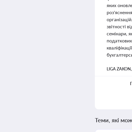
яких оновле
роз'ясненн
організацій
звітності в
семінари, я
податкових 
кваліфікаці
бухгалтерс
LIGA ZAKON
Теми, які мож