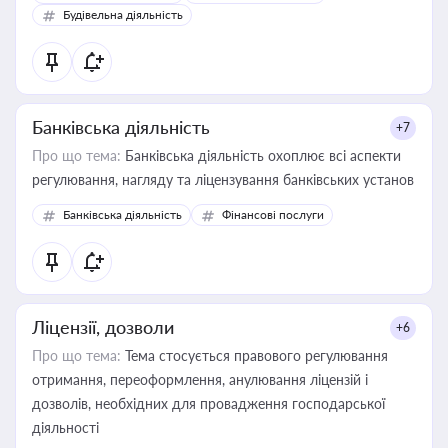
бухгалтера під час оподаткування, приватизації, оренди
Будівельна діяльність
державного майна, корпоративних угод і перевірки
статусу суб'єктів оціночної діяльності
Банківська діяльність
+7
Про що тема:
Банківська діяльність охоплює всі аспекти
регулювання, нагляду та ліцензування банківських установ
Банківська діяльність
Фінансові послуги
Ліцензії, дозволи
+6
Про що тема:
Тема стосується правового регулювання
отримання, переоформлення, анулювання ліцензій і
дозволів, необхідних для провадження господарської
діяльності