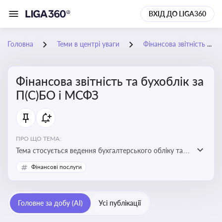
ВХІД ДО LIGA360
Головна
Теми в центрі уваги
Фінансова звітність та бухоблік за П(С)БО і МСФЗ
Фінансова звітність та бухоблік за
П(С)БО і МСФЗ
ПРО ЩО ТЕМА:
Тема стосується ведення бухгалтерського обліку та
складання фінансової звітності відповідно до
Фінансові послуги
національних і міжнародних стандартів
Головне за добу (AI)
Усі публікації