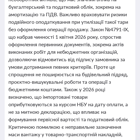
бухгалтерський та податковий облік, зокрема на
амортизацію та ПДВ. Важливо враховувати ризики
подвійного оподаткування при утилізації такої тари
без оформлення операції продажу. Закон №4791-IX,
що набрав чинності 1 квітня 2026 року, спростив
оформлення первинних документів, зокрема актів
виконаних робіт для небюджетних організацій,
дозволяючи відмовитись від підпису замовника за
умови дотримання певних критеріїв. Проте це
спрощення не поширюється на будівельний підряд,
проєктно-вишукувальні роботи та операції з
бюджетними коштами. Також у 2026 році
визначено, що імпортовані товари
оприбутковуються за курсом НБУ на дату оплати, а
не за митною декларацією, що впливає на
формування первісної вартості та податковий облік.
Критичною помилкою є неправильне зазначення
маси вантажу у товарно-транспортній накладній,