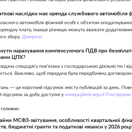
аткові наслідки має оренда службового автомобіля фі
ласного автомобіля фізичній особі є об'єктом оподаткуван
орендну плату, інакше різницю можуть вважати додаткови
ого збору.
Джерело
нути нарахування компенсуючого ПДВ при безоплатн
рами ЦПХ?
едача спецодягу пов’язана з господарською діяльністю і в
ється. Важливо, щоб передача була передбачена договором 
тань — це короткий підсумок змісту публікацій за день. По
 підсумок за добу доступні у
комерційній версії Платформи
 головне:
айни МСФЗ-звітування, особливості квартальної фіна
тв, бюджетні гранти та податкові нюанси у 2026 році