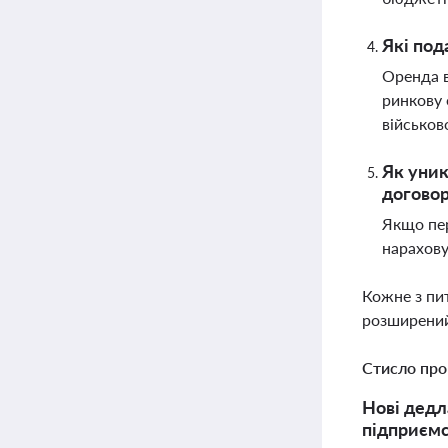
Які под
Оренда в
ринкову 
військов
Як уник
догово
Якщо пер
нарахову
Кожне з пи
розширений
Стисло про
Нові дедл
підприємс