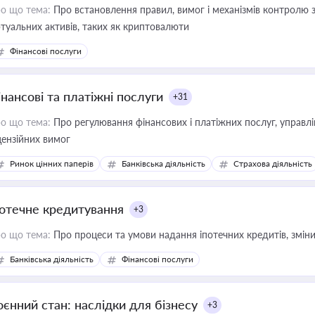
о що тема:
Про встановлення правил, вимог і механізмів контролю 
ртуальних активів, таких як криптовалюти
Фінансові послуги
інансові та платіжні послуги
+31
о що тема:
Про регулювання фінансових і платіжних послуг, управління коштами, приймання платежів та дотримання
цензійних вимог
Ринок цінних паперів
Банківська діяльність
Страхова діяльність
потечне кредитування
+3
о що тема:
Про процеси та умови надання іпотечних кредитів, зміни
Банківська діяльність
Фінансові послуги
оєнний стан: наслідки для бізнесу
+3