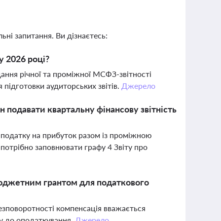
ьні запитання. Ви дізнаєтесь:
у 2026 році?
ання річної та проміжної МСФЗ-звітності
 підготовки аудиторських звітів.
Джерело
н подавати квартальну фінансову звітність
з податку на прибуток разом із проміжною
е потрібно заповнювати графу 4 Звіту про
бюджетним грантом для податкового
безповоротності компенсація вважається
у до оподаткування.
Джерело