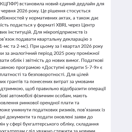
 (НКЦПФР) встановила новий єдиний дедлайн для
 червня 2026 року. Це рішення стосується
озбіжностей у нормативних актах, а також дає
тність подається у форматі XBRL через Центр
ових інституцій. Для мікропідприємств із
ов’язок подавати квартальну декларацію з
-мс та 2-мс). При цьому за І квартал 2026 року
ьки за аналогічний період 2025 року проміжної
вати облік і звітність до нових вимог. Податкові
ржавною програмою «Доступні кредити 5-7-9» є
латності та безповоротності. Для цілей
их грантів та понесених витрат за умовами
ідтримкою, щоб правильно відобразити операції
жбові автомобілі фізичним особам, мають
овлення ринкової орендної плати та
же уникнути податкових ризиків, пов’язаних із
ні документи та подати оновлені заяви до
ін у сфері бухгалтерського обліку, складання
 бухгалтерам слід уважно стежити за новими