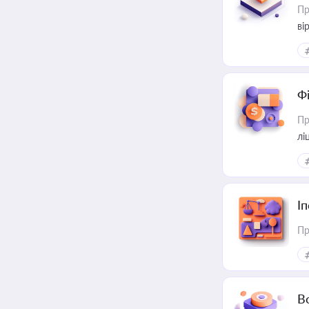
Пр
ві
Ф
Пр
лі
І
Пр
В