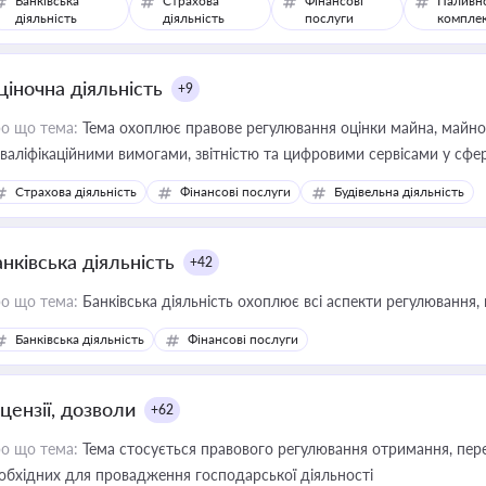
Банківська
Страхова
Фінансові
Паливн
діяльність
діяльність
послуги
компле
ціночна діяльність
+9
о що тема:
Тема охоплює правове регулювання оцінки майна, майнови
кваліфікаційними вимогами, звітністю та цифровими сервісами у сфер
дійних змін у цій сфері корисне для власника бізнесу, керівника, юр
Страхова діяльність
Фінансові послуги
Будівельна діяльність
иватизації, оренди державного майна, корпоративних угод і перевірки
нківська діяльність
+42
о що тема:
Банківська діяльність охоплює всі аспекти регулювання, 
Банківська діяльність
Фінансові послуги
цензії, дозволи
+62
о що тема:
Тема стосується правового регулювання отримання, пере
обхідних для провадження господарської діяльності