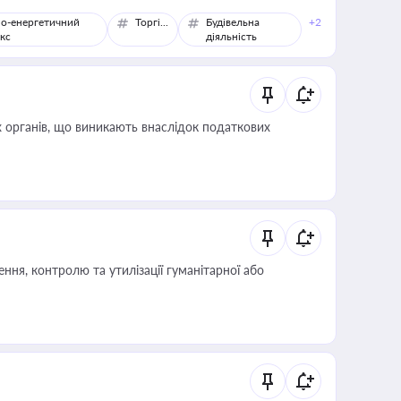
о-енергетичний
Торгівля
Будівельна
+2
кс
діяльність
 органів, що виникають внаслідок податкових
ня, контролю та утилізації гуманітарної або