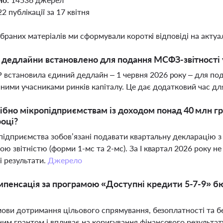
22 публікації за 17 квітня
ібраних матеріалів ми сформували короткі відповіді на актуал
і дедлайни встановлено для подання МСФЗ-звітності 
становила єдиний дедлайн – 1 червня 2026 року – для под
ними учасниками ринків капіталу. Це дає додатковий час для
ібно мікропідприємствам із доходом понад 40 млн гр
році?
і підприємства зобов’язані подавати квартальну декларацію 
ою звітністю (форми 1-мс та 2-мс). За І квартал 2026 року н
і результати.
Джерело
мпенсація за програмою «Доступні кредити 5-7-9» 
умови дотримання цільового спрямування, безоплатності та 
м грантом і впливає на коригування фінансового результат