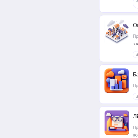
О
Пр
з 
ме
пр
Ба
Пр
Лі
Пр
не