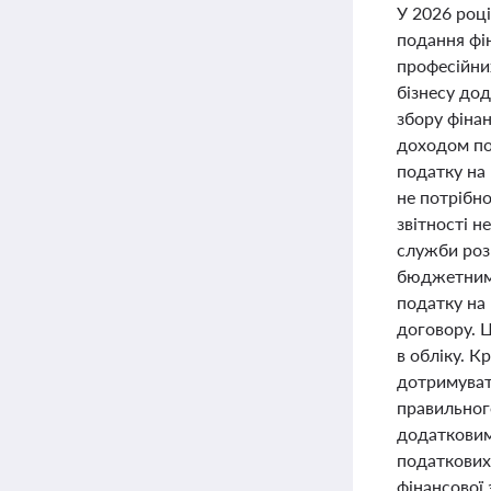
У 2026 роц
подання фі
професійних
бізнесу дод
збору фінан
доходом по
податку на 
не потрібно
звітності н
служби роз
бюджетним 
податку на
договору. 
в обліку. К
дотримуват
правильног
додатковим
податкових 
фінансової 