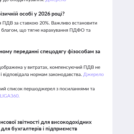
зичній особі у 2026 році?
ня ПДВ за ставкою 20%. Важливо встановити
м благом, що тягне нарахування ПДФО та
ому переданні спецодягу фізособам за
ідображена у витратах, компенсуючий ПДВ не
і відповідала нормам законодавства.
Джерело
вний список першоджерел з посиланнями та
 LIGA360.
нсової звітності для високодохідних
 для бухгалтерів і підприємств