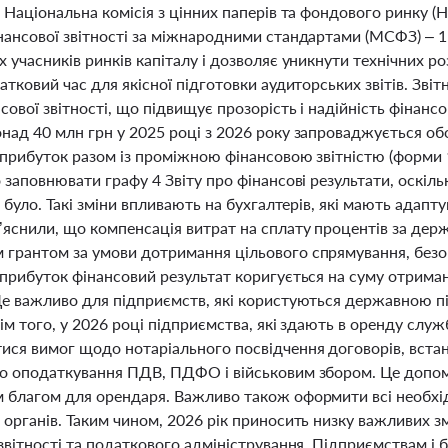
і Національна комісія з цінних паперів та фондового ринку
нансової звітності за міжнародними стандартами (МСФЗ) – 1
 учасників ринків капіталу і дозволяє уникнути технічних р
атковий час для якісної підготовки аудиторських звітів. Зві
сової звітності, що підвищує прозорість і надійність фінанс
над 40 млн грн у 2025 році з 2026 року запроваджується об
прибуток разом із проміжною фінансовою звітністю (форми 1
 заповнювати графу 4 Звіту про фінансові результати, оскіл
е було. Такі зміни впливають на бухгалтерів, які мають адапту
’яснили, що компенсація витрат на сплату процентів за де
грантом за умови дотримання цільового спрямування, безоп
 прибуток фінансовий результат коригується на суму отриман
Це важливо для підприємств, які користуються державною п
рім того, у 2026 році підприємства, які здають в оренду слу
ися вимог щодо нотаріального посвідчення договорів, встан
о оподаткування ПДВ, ПДФО і військовим збором. Це допомо
 благом для орендаря. Важливо також оформити всі необхід
органів. Таким чином, 2026 рік приносить низку важливих зм
звітності та податкового адміністрування. Підприємствам і