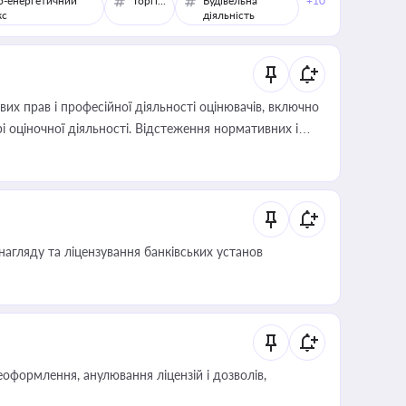
о-енергетичний
Торгівля
Будівельна
+10
кс
діяльність
х прав і професійної діяльності оцінювачів, включно
і оціночної діяльності. Відстеження нормативних і
иста або бухгалтера під час оподаткування,
 статусу суб'єктів оціночної діяльності
нагляду та ліцензування банківських установ
оформлення, анулювання ліцензій і дозволів,