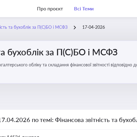
Про проєкт
Всі Теми
ість та бухоблік за П(С)БО і МСФЗ
17-04-2026
та бухоблік за П(С)БО і МСФЗ
хгалтерського обліку та складання фінансової звітності відповідно 
17.04.2026 по темі: Фінансова звітність та бухо
но:
14536 джерел