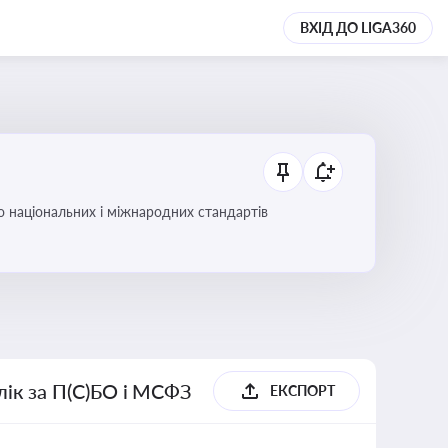
ВХІД ДО LIGA360
до національних і міжнародних стандартів
блік за П(С)БО і МСФЗ
ЕКСПОРТ