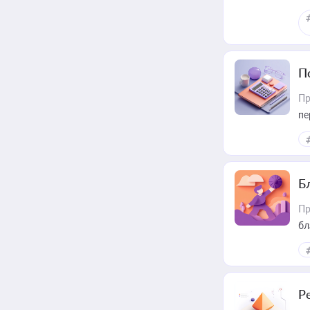
П
Пр
пе
Б
Пр
бл
Р