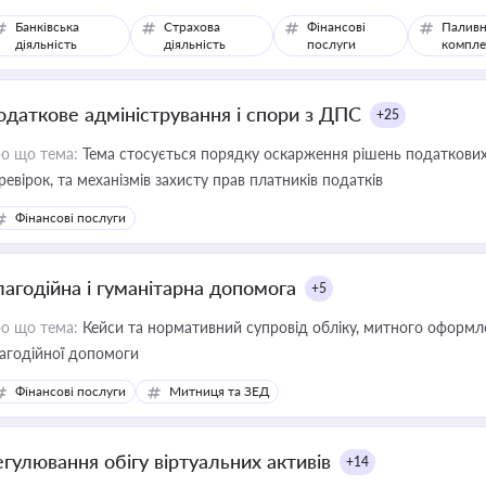
Банківська
Страхова
Фінансові
Паливн
діяльність
діяльність
послуги
компле
одаткове адміністрування і спори з ДПС
+25
о що тема:
Тема стосується порядку оскарження рішень податкових
ревірок, та механізмів захисту прав платників податків
Фінансові послуги
лагодійна і гуманітарна допомога
+5
о що тема:
Кейси та нормативний супровід обліку, митного оформлен
агодійної допомоги
Фінансові послуги
Митниця та ЗЕД
егулювання обігу віртуальних активів
+14