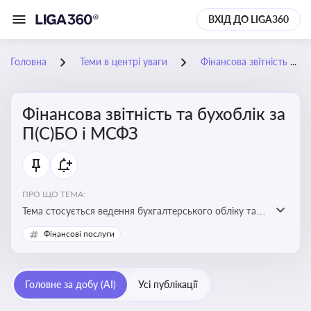
ВХІД ДО LIGA360
Головна
Теми в центрі уваги
Фінансова звітність та бухоблік за П(С)БО і МСФЗ
Фінансова звітність та бухоблік за
П(С)БО і МСФЗ
ПРО ЩО ТЕМА:
Тема стосується ведення бухгалтерського обліку та
складання фінансової звітності відповідно до
Фінансові послуги
національних і міжнародних стандартів
Головне за добу (AI)
Усі публікації