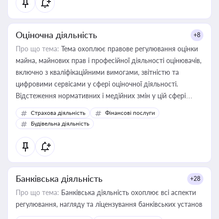
Оціночна діяльність
+8
Про що тема:
Тема охоплює правове регулювання оцінки
майна, майнових прав і професійної діяльності оцінювачів,
включно з кваліфікаційними вимогами, звітністю та
цифровими сервісами у сфері оціночної діяльності.
Відстеження нормативних і медійних змін у цій сфері
корисне для власника бізнесу, керівника, юриста або
Страхова діяльність
Фінансові послуги
бухгалтера під час оподаткування, приватизації, оренди
Будівельна діяльність
державного майна, корпоративних угод і перевірки
статусу суб'єктів оціночної діяльності
Банківська діяльність
+28
Про що тема:
Банківська діяльність охоплює всі аспекти
регулювання, нагляду та ліцензування банківських установ