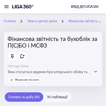
ВХІД ДО LIGA360
Головна
Теми в центрі уваги
Фінансова звітність та бухоблік за П(С)БО і МСФЗ
Фінансова звітність та бухоблік за
П(С)БО і МСФЗ
ПРО ЩО ТЕМА:
Тема стосується ведення бухгалтерського обліку та
складання фінансової звітності відповідно до
Фінансові послуги
національних і міжнародних стандартів
Головне за добу (AI)
Усі публікації