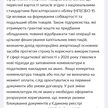
первісної вартості запасів згідно з національними
стандартами бухгалтерського обліку (НП(С)БО 9).
Це впливає на формування собівартості та
подальший облік товарів. Також підприємства, які
отримують грантові кошти на придбання
обладнання, повинні відображати такі операції як
цільове фінансування капітальних інвестицій,
визнаючи дохід пропорційно амортизації основних
засобів протягом строку їх корисного використання.
У сфері податкової звітності з 2026 року з'явилися
нові підходи до заповнення номенклатури в
податкових накладних на аванс. Якщо конкретна
номенклатура товарів або послуг не визначена на
момент оплати, слід орієнтуватися на первинні
документи або умови договору. У разі зміни
номенклатури після авансу необхідно оформити
розрахунок коригування, що знижує ризики
блокування документів у Єдиному реєстрі