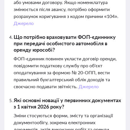
або умовами договору. Якщо номенклатура
змінюється після авансу, потрібно оформити
розрахунок коригування з кодом причини «104».
Джерело
Що потрібно враховувати ФОП-єдиннику
при передачі особистого автомобіля в
оренду юрособі?
ФОП-єдинник повинен укласти договір оренди,
повідомити податкову службу про об'єкт
оподаткування за формою № 20-ОПП, вести
правильний бухгалтерський облік доходів та
своєчасно подавати звітність.
Джерело
Які основні новації у первинних документах
з 1 квітня 2026 року?
Зміни стосуються форми, змісту та організації
документообігу, зокрема електронних
документів, актів виконаних робіт та оренди.