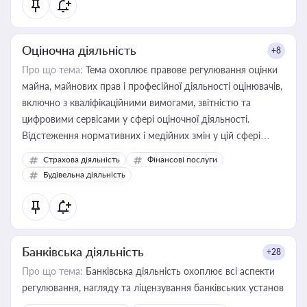
Оціночна діяльність
+8
Про що тема:
Тема охоплює правове регулювання оцінки
майна, майнових прав і професійної діяльності оцінювачів,
включно з кваліфікаційними вимогами, звітністю та
цифровими сервісами у сфері оціночної діяльності.
Відстеження нормативних і медійних змін у цій сфері
корисне для власника бізнесу, керівника, юриста або
Страхова діяльність
Фінансові послуги
бухгалтера під час оподаткування, приватизації, оренди
Будівельна діяльність
державного майна, корпоративних угод і перевірки
статусу суб'єктів оціночної діяльності
Банківська діяльність
+28
Про що тема:
Банківська діяльність охоплює всі аспекти
регулювання, нагляду та ліцензування банківських установ