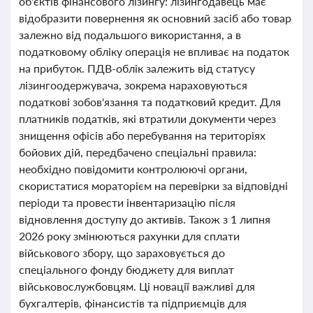
об'єктів фінансового лізингу: лізингодавець має
відобразити повернення як основний засіб або товар
залежно від подальшого використання, а в
податковому обліку операція не впливає на податок
на прибуток. ПДВ-облік залежить від статусу
лізингоодержувача, зокрема нараховуються
податкові зобов'язання та податковий кредит. Для
платників податків, які втратили документи через
знищення офісів або перебування на територіях
бойових дій, передбачено спеціальні правила:
необхідно повідомити контролюючі органи,
скористатися мораторієм на перевірки за відповідні
періоди та провести інвентаризацію після
відновлення доступу до активів. Також з 1 липня
2026 року змінюються рахунки для сплати
військового збору, що зараховується до
спеціального фонду бюджету для виплат
військовослужбовцям. Ці новації важливі для
бухгалтерів, фінансистів та підприємців для