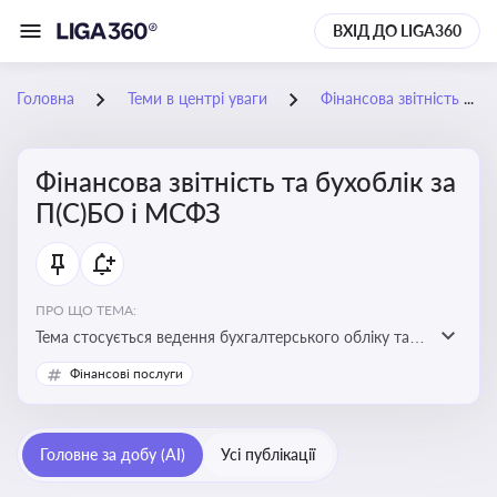
ВХІД ДО LIGA360
Головна
Теми в центрі уваги
Фінансова звітність та бухоблік за П(С)БО і МСФЗ
Фінансова звітність та бухоблік за
П(С)БО і МСФЗ
ПРО ЩО ТЕМА:
Тема стосується ведення бухгалтерського обліку та
складання фінансової звітності відповідно до
Фінансові послуги
національних і міжнародних стандартів
Головне за добу (AI)
Усі публікації