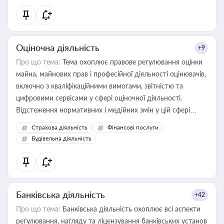
Оціночна діяльність
+9
Про що тема:
Тема охоплює правове регулювання оцінки
майна, майнових прав і професійної діяльності оцінювачів,
включно з кваліфікаційними вимогами, звітністю та
цифровими сервісами у сфері оціночної діяльності.
Відстеження нормативних і медійних змін у цій сфері
корисне для власника бізнесу, керівника, юриста або
Страхова діяльність
Фінансові послуги
бухгалтера під час оподаткування, приватизації, оренди
Будівельна діяльність
державного майна, корпоративних угод і перевірки
статусу суб'єктів оціночної діяльності
Банківська діяльність
+42
Про що тема:
Банківська діяльність охоплює всі аспекти
регулювання, нагляду та ліцензування банківських установ